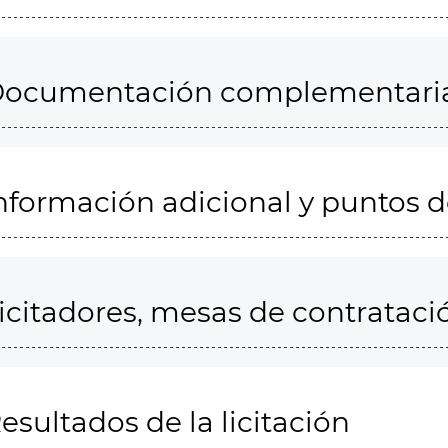
ocumentación complementari
nformación adicional y puntos 
icitadores, mesas de contrataci
esultados de la licitación