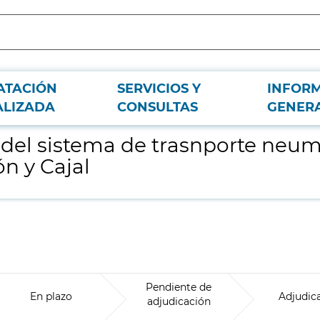
ATACIÓN
SERVICIOS Y
INFOR
o de ropa en el Hospital Universitario Ramón y Cajal
ALIZADA
CONSULTAS
GENER
del sistema de trasnporte neumá
n y Cajal
Pendiente de
En plazo
Adjudic
adjudicación