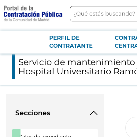
contenido
Buscar
principal
PERFIL DE
CONTR
Menú PCON
2026-3-12
Servicio de mantenimiento del sistema de trasnporte neumátic
CONTRATANTE
CENTR
Servicio de mantenimiento 
Hospital Universitario Ramó
Secciones
Datos del expediente