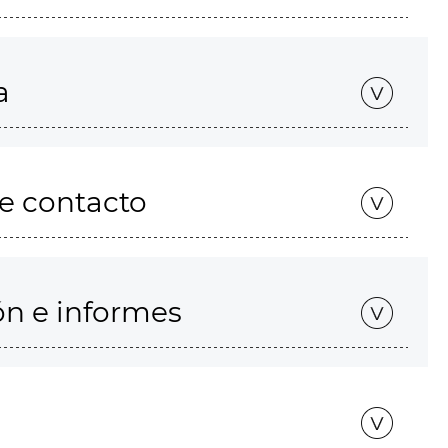
a
de contacto
ón e informes