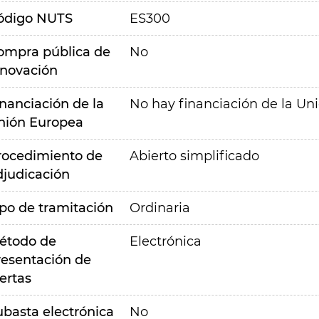
ódigo NUTS
ES300
ompra pública de
No
nnovación
inanciación de la
No hay financiación de la Un
nión Europea
rocedimiento de
Abierto simplificado
djudicación
ipo de tramitación
Ordinaria
étodo de
Electrónica
resentación de
ertas
ubasta electrónica
No