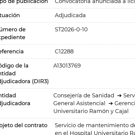
ipo de publicación
Convocatoria anunciada a lic
ituación
Adjudicada
úmero de
ST2026-0-10
xpediente
eferencia
C12288
ódigo de la
A13013769
ntidad
djudicadora (DIR3)
ntidad
Consejería de Sanidad
Serv
djudicadora
General Asistencial
Gerenci
Universitario Ramón y Cajal
bjeto del contrato
Servicio de mantenimiento d
en el Hospital Universitario 