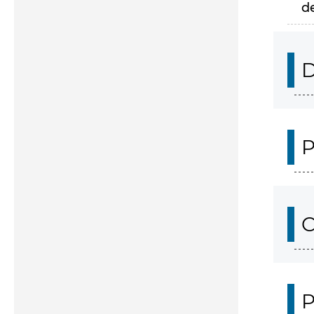
d
D
P
C
P