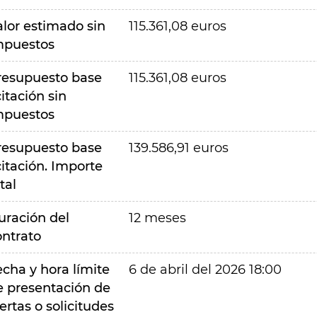
alor estimado sin
115.361,08 euros
mpuestos
resupuesto base
115.361,08 euros
citación sin
mpuestos
resupuesto base
139.586,91 euros
citación. Importe
tal
uración del
12 meses
ontrato
echa y hora límite
6 de abril del 2026 18:00
e presentación de
ertas o solicitudes