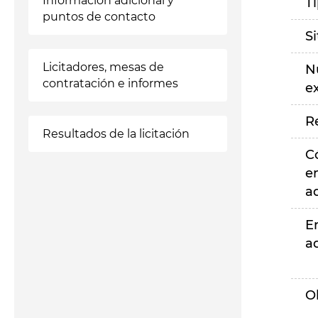
Información adicional y
T
puntos de contacto
S
Licitadores, mesas de
N
contratación e informes
e
R
Resultados de la licitación
C
e
a
E
a
O