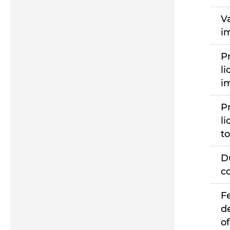
V
i
P
li
i
P
li
to
D
c
F
d
of