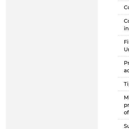
C
C
i
F
U
P
a
T
M
p
of
S