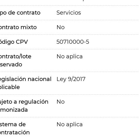
ipo de contrato
Servicios
ontrato mixto
No
ódigo CPV
50710000-5
ontrato/lote
No aplica
eservado
egislación nacional
Ley 9/2017
plicable
ujeto a regulación
No
rmonizada
istema de
No aplica
ontratación