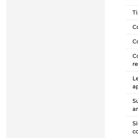
T
C
C
C
r
L
a
S
a
S
c