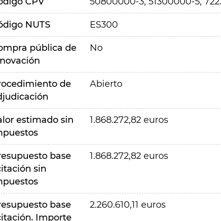
ódigo CPV
50800000-3, 51300000-5, 72
ódigo NUTS
ES300
ompra pública de
No
nnovación
rocedimiento de
Abierto
djudicación
alor estimado sin
1.868.272,82 euros
mpuestos
resupuesto base
1.868.272,82 euros
citación sin
mpuestos
resupuesto base
2.260.610,11 euros
citación. Importe