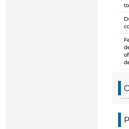
to
D
c
F
d
of
d
C
P