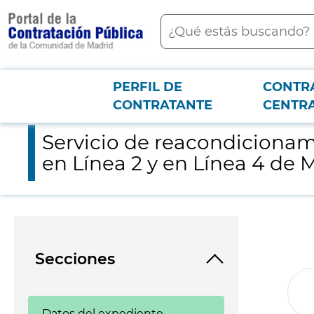
contenido
Buscar
principal
PERFIL DE
CONTR
Menú PCON
2026-3-12
Servicio de reacondicionamiento e integración en COMMIT de p
CONTRATANTE
CENTR
Servicio de reacondicionam
en Línea 2 y en Línea 4 de 
Secciones
Datos del expediente