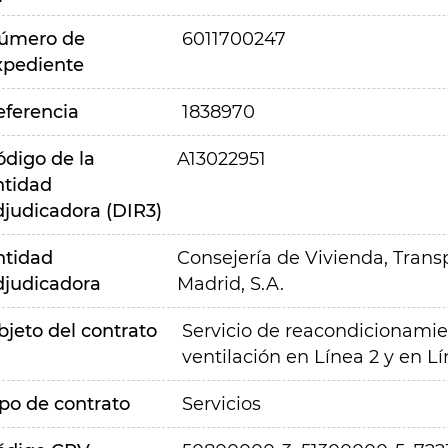
úmero de
6011700247
xpediente
eferencia
1838970
ódigo de la
A13022951
ntidad
djudicadora (DIR3)
ntidad
Consejería de Vivienda, Transp
djudicadora
Madrid, S.A.
bjeto del contrato
Servicio de reacondicionami
ventilación en Línea 2 y en L
ipo de contrato
Servicios