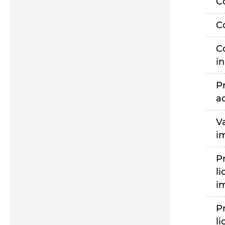
C
C
C
i
P
a
V
i
P
li
i
P
li