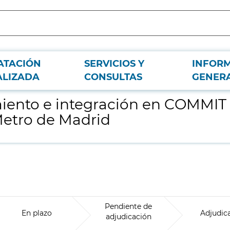
ATACIÓN
SERVICIOS Y
INFOR
ozos de ventilación en Línea 2 y en Línea 4 de Metro de Madrid
ALIZADA
CONSULTAS
GENER
iento e integración en COMMIT 
Metro de Madrid
Pendiente de
En plazo
Adjudic
adjudicación