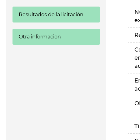
N
Resultados de la licitación
e
R
Otra información
C
e
a
E
a
O
T