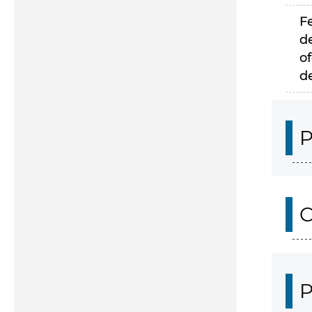
F
d
of
d
P
C
P