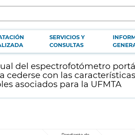
ATACIÓN
SERVICIOS Y
INFOR
l ENDOSAFE NEXGEN-PTS (o el equipo que pudiera cederse con las característi
ALIZADA
CONSULTAS
GENER
anual del espectrofotómetro po
 cederse con las características 
bles asociados para la UFMTA