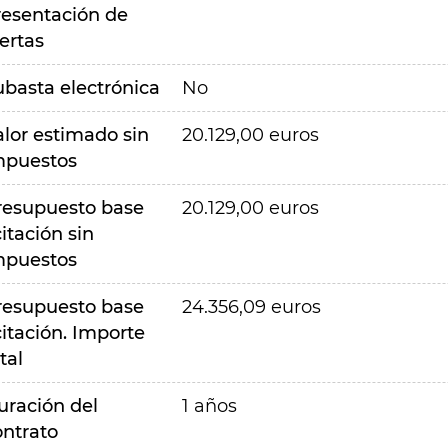
resentación de
ertas
ubasta electrónica
No
alor estimado sin
20.129,00 euros
mpuestos
resupuesto base
20.129,00 euros
citación sin
mpuestos
resupuesto base
24.356,09 euros
citación. Importe
tal
uración del
1 años
ontrato