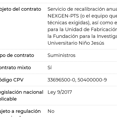
bjeto del contrato
Servicio de recalibración an
NEXGEN-PTS (o el equipo que 
técnicas exigidas), así como 
para la Unidad de Fabricaci
la Fundación para la Investig
Universitario Niño Jesús
ipo de contrato
Suministros
ontrato mixto
Sí
ódigo CPV
33696500-0, 50400000-9
egislación nacional
Ley 9/2017
plicable
ujeto a regulación
No