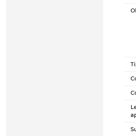
O
T
C
C
L
a
S