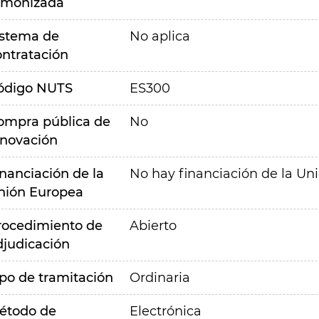
rmonizada
istema de
No aplica
ontratación
ódigo NUTS
ES300
ompra pública de
No
nnovación
inanciación de la
No hay financiación de la Un
nión Europea
rocedimiento de
Abierto
djudicación
ipo de tramitación
Ordinaria
étodo de
Electrónica