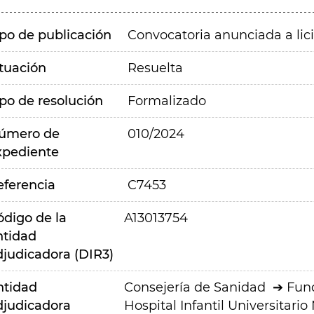
ipo de publicación
Convocatoria anunciada a lic
ituación
Resuelta
ipo de resolución
Formalizado
úmero de
010/2024
xpediente
eferencia
C7453
ódigo de la
A13013754
ntidad
djudicadora (DIR3)
ntidad
Consejería de Sanidad
Fund
djudicadora
Hospital Infantil Universitario