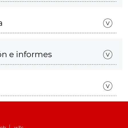
a
ón e informes
web
w3c