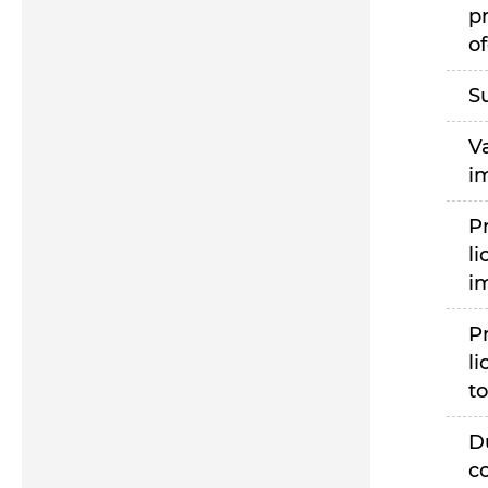
p
of
S
V
i
P
li
i
P
li
to
D
c