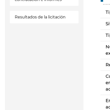
T
Resultados de la licitación
S
T
N
e
R
C
e
a
E
a