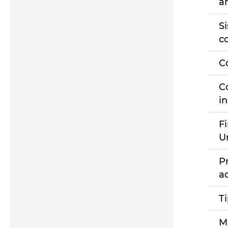
a
S
c
C
C
i
F
U
P
a
T
M