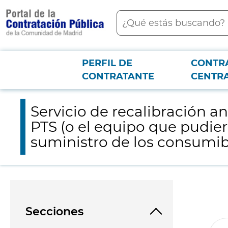
contenido
Buscar
principal
PERFIL DE
CONTR
Menú PCON
2026-3-12
Servicio de recalibración anual del espectrofotómetro portáti
CONTRATANTE
CENTR
la UFMTA
Servicio de recalibración 
PTS (o el equipo que pudiera
suministro de los consumi
Secciones