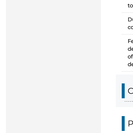
to
D
c
F
d
of
d
C
P