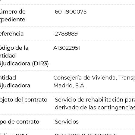
úmero de
6011900075
xpediente
eferencia
2788889
ódigo de la
A13022951
ntidad
djudicadora (DIR3)
ntidad
Consejería de Vivienda, Transp
djudicadora
Madrid, S.A.
bjeto del contrato
Servicio de rehabilitación pa
derivado de las contingencia
ipo de contrato
Servicios