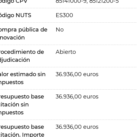
ódigo CPV
85141000-9, 85121200-5
ódigo NUTS
ES300
ompra pública de
No
nnovación
rocedimiento de
Abierto
djudicación
alor estimado sin
36.936,00 euros
mpuestos
resupuesto base
36.936,00 euros
citación sin
mpuestos
resupuesto base
36.936,00 euros
citación. Importe