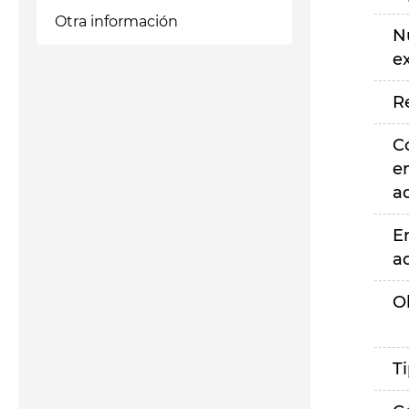
Otra información
N
e
R
C
e
a
E
a
O
T