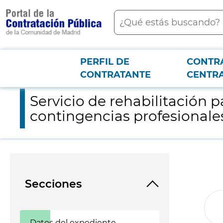
contenido
Buscar
principal
PERFIL DE
CONTR
Menú PCON
2026-3-12
Servicio de rehabilitación para trabajadores de Metro de Madr
CONTRATANTE
CENTR
Servicio de rehabilitación 
contingencias profesionale
Secciones
Datos del expediente