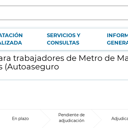
ATACIÓN
SERVICIOS Y
INFOR
id S.A. derivado de las contingencias profesionales (Autoaseguro
ALIZADA
CONSULTAS
GENER
para trabajadores de Metro de Ma
s (Autoaseguro
Pendiente de
En plazo
Adjudic
adjudicación