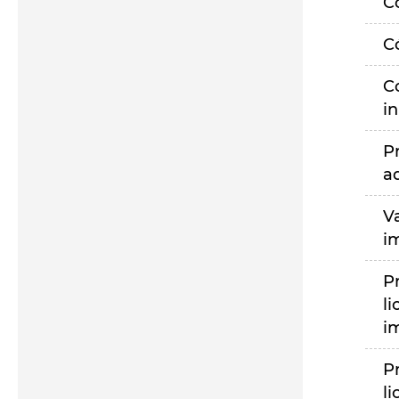
C
C
C
i
P
a
V
i
P
li
i
P
li