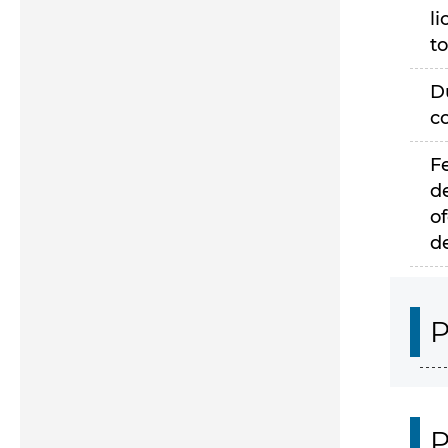
li
to
D
c
F
d
of
d
P
P