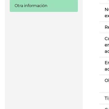
Otra información
N
e
R
C
e
a
E
a
O
T