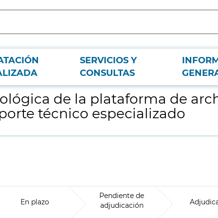
ATACIÓN
SERVICIOS Y
INFOR
do de los sistemas de explotación y servicio de soporte técnico especializado
ALIZADA
CONSULTAS
GENER
ológica de la plataforma de arc
oporte técnico especializado
Pendiente de
En plazo
Adjudic
adjudicación