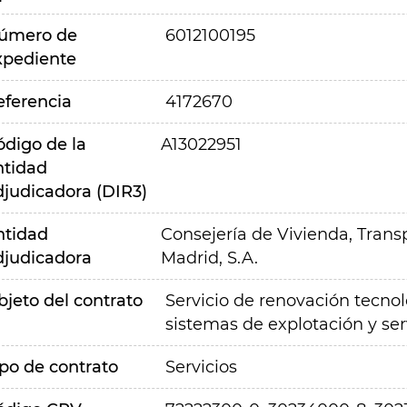
úmero de
6012100195
xpediente
eferencia
4172670
ódigo de la
A13022951
ntidad
djudicadora (DIR3)
ntidad
Consejería de Vivienda, Transp
djudicadora
Madrid, S.A.
bjeto del contrato
Servicio de renovación tecnol
sistemas de explotación y ser
ipo de contrato
Servicios