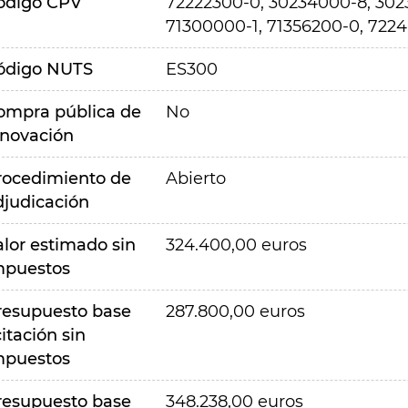
ódigo CPV
72222300-0, 30234000-8, 3023
71300000-1, 71356200-0, 722
ódigo NUTS
ES300
ompra pública de
No
nnovación
rocedimiento de
Abierto
djudicación
alor estimado sin
324.400,00 euros
mpuestos
resupuesto base
287.800,00 euros
citación sin
mpuestos
resupuesto base
348.238,00 euros