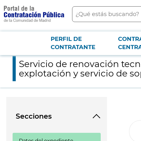
contenido
Buscar
principal
PERFIL DE
CONTR
Menú PCON
2026-3-12
Servicio de renovación tecnológica de la plataforma de archiva
CONTRATANTE
CENTR
Servicio de renovación tecn
explotación y servicio de s
Secciones
Datos del expediente