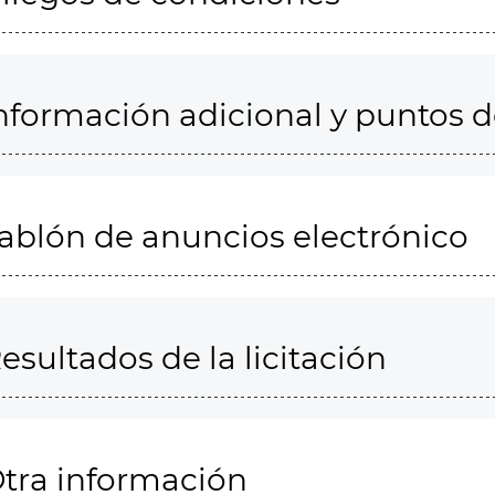
nformación adicional y puntos 
ablón de anuncios electrónico
esultados de la licitación
tra información