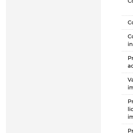
C
C
C
i
P
a
V
i
P
li
i
P