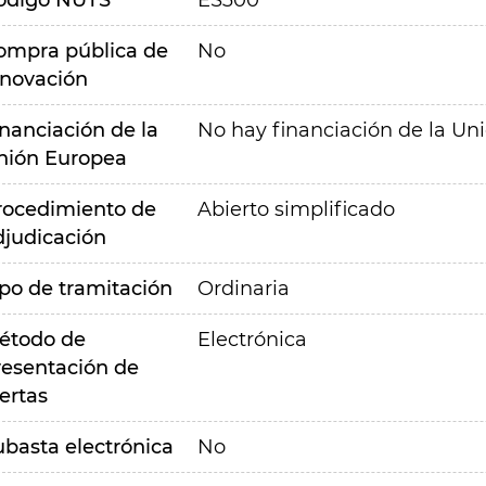
ódigo NUTS
ES300
ompra pública de
No
nnovación
inanciación de la
No hay financiación de la Un
nión Europea
rocedimiento de
Abierto simplificado
djudicación
ipo de tramitación
Ordinaria
étodo de
Electrónica
resentación de
ertas
ubasta electrónica
No