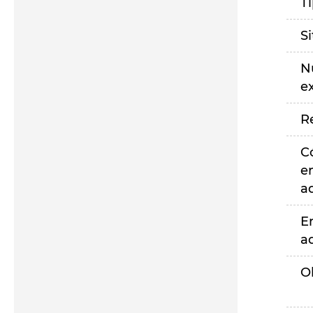
T
S
N
e
R
C
e
a
E
a
O