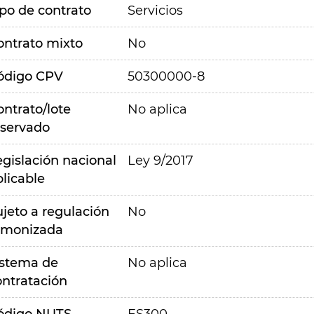
ipo de contrato
Servicios
ontrato mixto
No
ódigo CPV
50300000-8
ontrato/lote
No aplica
eservado
egislación nacional
Ley 9/2017
plicable
ujeto a regulación
No
rmonizada
istema de
No aplica
ontratación