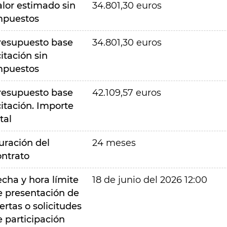
alor estimado sin
34.801,30 euros
mpuestos
resupuesto base
34.801,30 euros
citación sin
mpuestos
resupuesto base
42.109,57 euros
citación. Importe
tal
uración del
24 meses
ontrato
echa y hora límite
18 de junio del 2026 12:00
e presentación de
ertas o solicitudes
e participación