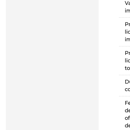
V
i
P
li
i
P
li
to
D
c
F
d
of
d