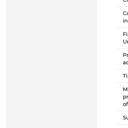
C
C
i
F
U
P
a
T
M
p
of
S