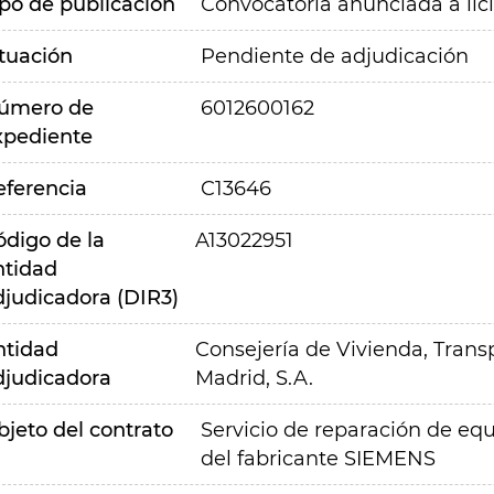
ipo de publicación
Convocatoria anunciada a lic
ituación
Pendiente de adjudicación
úmero de
6012600162
xpediente
eferencia
C13646
ódigo de la
A13022951
ntidad
djudicadora (DIR3)
ntidad
Consejería de Vivienda, Transp
djudicadora
Madrid, S.A.
bjeto del contrato
Servicio de reparación de equ
del fabricante SIEMENS