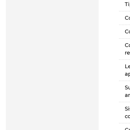
T
C
C
C
r
L
a
S
a
S
c