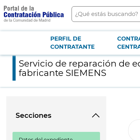
contenido
Buscar
principal
PERFIL DE
CONTR
Menú PCON
2026-3-12
Servicio de reparación de equipos del sistema de control de 
CONTRATANTE
CENTR
Servicio de reparación de e
fabricante SIEMENS
Secciones
Datos del expediente