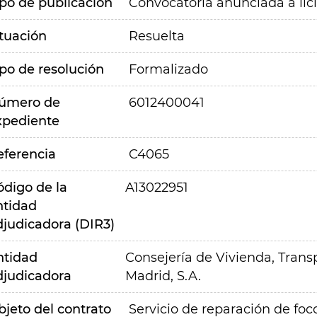
ipo de publicación
Convocatoria anunciada a lic
ituación
Resuelta
ipo de resolución
Formalizado
úmero de
6012400041
xpediente
eferencia
C4065
ódigo de la
A13022951
ntidad
djudicadora (DIR3)
ntidad
Consejería de Vivienda, Transp
djudicadora
Madrid, S.A.
bjeto del contrato
Servicio de reparación de foc