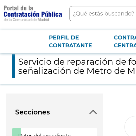
contenido
Buscar
principal
PERFIL DE
CONTR
Menú PCON
2026-3-12
Servicio de reparación de focos led con tecnología ELECTRANS
CONTRATANTE
CENTR
Servicio de reparación de 
señalización de Metro de M
Secciones
Datos del expediente