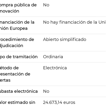
ompra pública de
No
nnovación
inanciación de la
No hay financiación de la Un
nión Europea
rocedimiento de
Abierto simplificado
djudicación
ipo de tramitación
Ordinaria
étodo de
Electrónica
resentación de
ertas
ubasta electrónica
No
alor estimado sin
24.673,14 euros