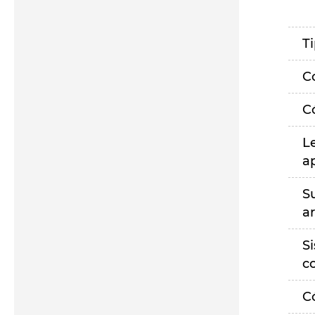
T
C
C
L
a
S
a
S
c
C