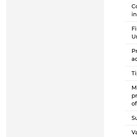
C
i
F
U
P
a
T
M
p
of
S
V