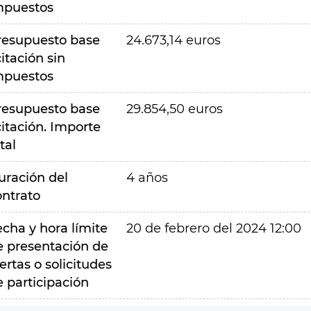
mpuestos
resupuesto base
24.673,14 euros
citación sin
mpuestos
resupuesto base
29.854,50 euros
citación. Importe
tal
uración del
4 años
ontrato
echa y hora límite
20 de febrero del 2024 12:00
e presentación de
ertas o solicitudes
e participación