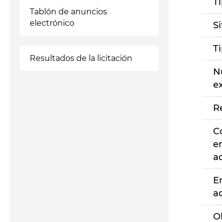
T
Tablón de anuncios
electrónico
S
T
Resultados de la licitación
N
e
R
C
e
a
E
a
O