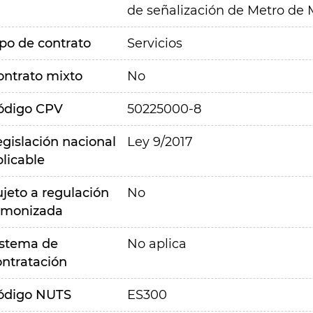
de señalización de Metro de 
ipo de contrato
Servicios
ontrato mixto
No
ódigo CPV
50225000-8
egislación nacional
Ley 9/2017
plicable
ujeto a regulación
No
rmonizada
istema de
No aplica
ontratación
ódigo NUTS
ES300