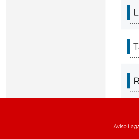
L
T
R
Aviso Lega
Menu