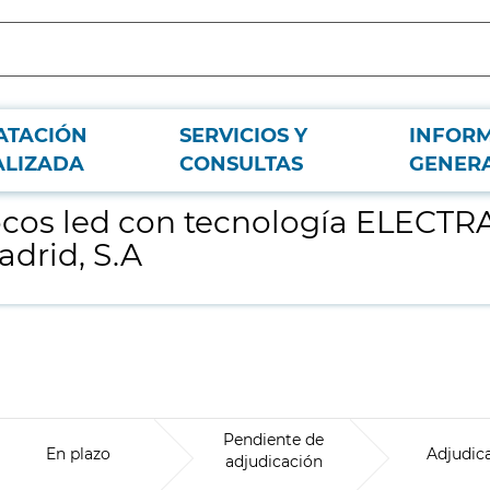
ATACIÓN
SERVICIOS Y
INFOR
 en sistemas de señalización de Metro de Madrid, S.A
ALIZADA
CONSULTAS
GENER
focos led con tecnología ELECTR
adrid, S.A
Pendiente de
En plazo
Adjudic
adjudicación