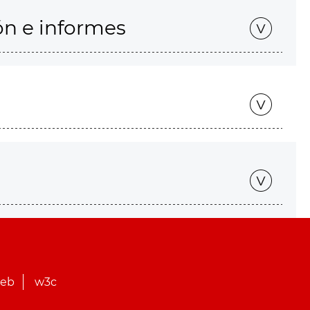
ón e informes
web
w3c