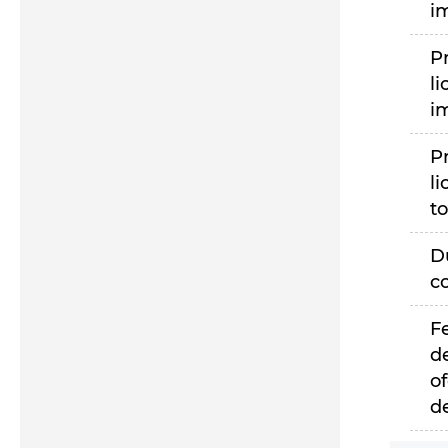
i
P
li
i
P
li
to
D
c
F
d
of
d