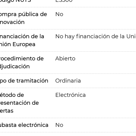
ódigo NUTS
ES300
ompra pública de
No
nnovación
inanciación de la
No hay financiación de la Un
nión Europea
rocedimiento de
Abierto
djudicación
ipo de tramitación
Ordinaria
étodo de
Electrónica
resentación de
ertas
ubasta electrónica
No