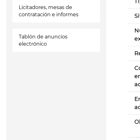
T
Licitadores, mesas de
contratación e informes
S
N
Tablón de anuncios
e
electrónico
R
C
e
a
E
a
O