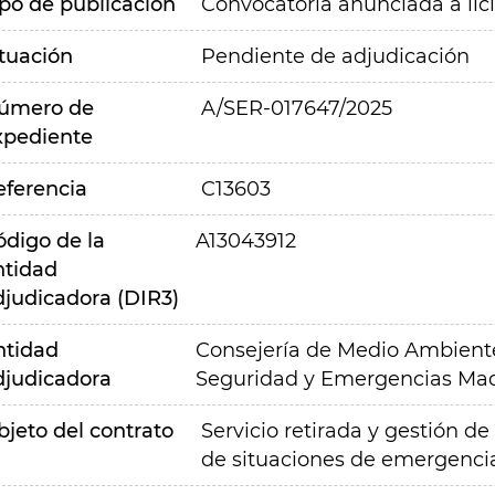
ipo de publicación
Convocatoria anunciada a lic
ituación
Pendiente de adjudicación
úmero de
A/SER-017647/2025
xpediente
eferencia
C13603
ódigo de la
A13043912
ntidad
djudicadora (DIR3)
ntidad
Consejería de Medio Ambiente,
djudicadora
Seguridad y Emergencias Mad
bjeto del contrato
Servicio retirada y gestión d
de situaciones de emergenci