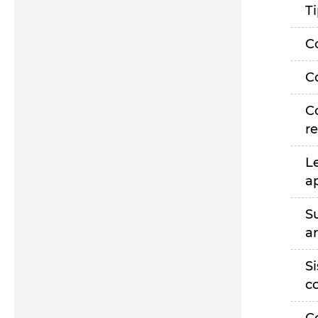
T
C
C
C
r
L
a
S
a
S
c