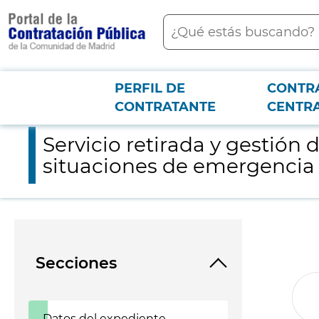
contenido
Buscar
principal
PERFIL DE
CONTR
Menú PCON
2026-3-12
Servicio retirada y gestión de residuos y mercancías peligro
CONTRATANTE
CENTR
Servicio retirada y gestión
situaciones de emergencia
Secciones
Datos del expediente