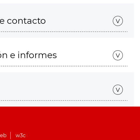
de contacto
ón e informes
web
w3c