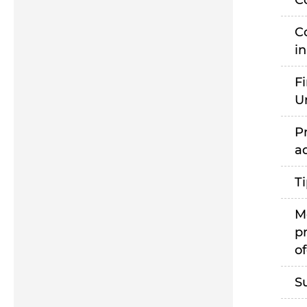
C
C
i
F
U
P
a
T
M
p
of
S