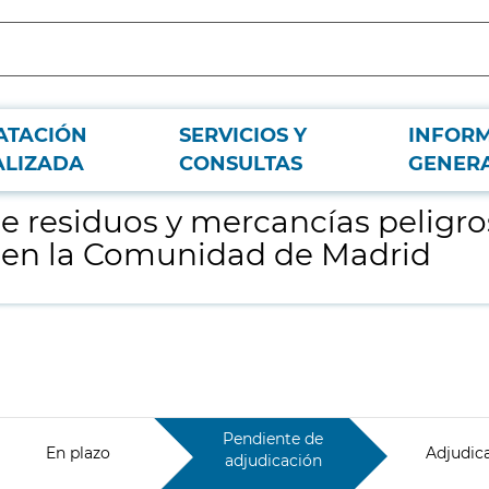
ATACIÓN
SERVICIOS Y
INFOR
sas derivados de situaciones de emergencia en la Comunidad de Madrid
ALIZADA
CONSULTAS
GENER
 de residuos y mercancías peligr
 en la Comunidad de Madrid
Pendiente de
En plazo
Adjudic
adjudicación