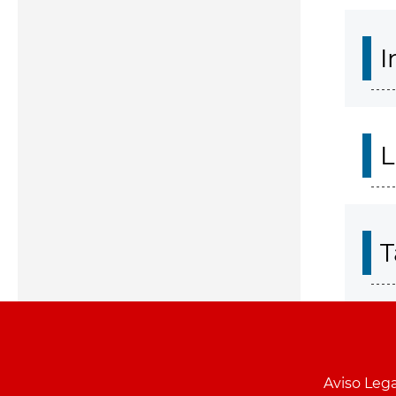
I
L
T
Aviso Lega