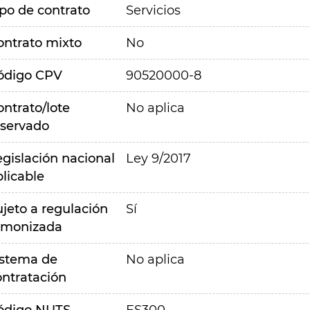
ipo de contrato
Servicios
ontrato mixto
No
ódigo CPV
90520000-8
ontrato/lote
No aplica
eservado
egislación nacional
Ley 9/2017
plicable
ujeto a regulación
Sí
rmonizada
istema de
No aplica
ontratación