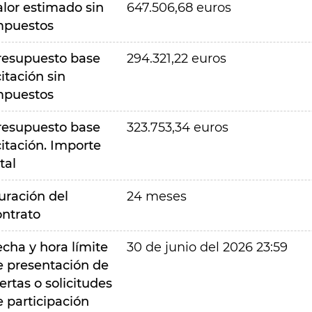
alor estimado sin
647.506,68 euros
mpuestos
resupuesto base
294.321,22 euros
citación sin
mpuestos
resupuesto base
323.753,34 euros
citación. Importe
tal
uración del
24 meses
ontrato
echa y hora límite
30 de junio del 2026 23:59
e presentación de
ertas o solicitudes
e participación