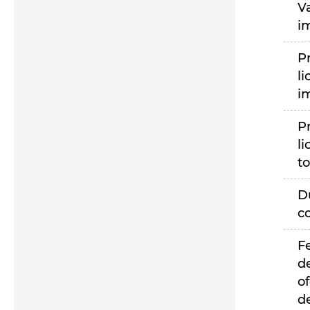
V
i
P
li
i
P
li
to
D
c
F
d
of
d