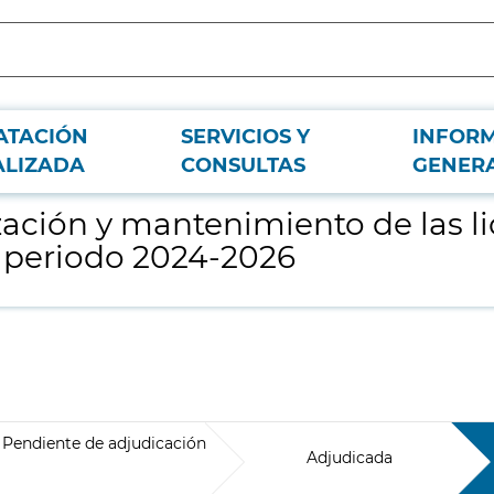
ATACIÓN
SERVICIOS Y
INFOR
encias y módulos del software PTV Visum para el periodo 2024-2026
ALIZADA
CONSULTAS
GENER
ización y mantenimiento de las l
 periodo 2024-2026
Pendiente de adjudicación
Adjudicada