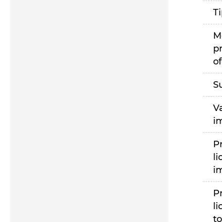
T
M
p
of
S
V
i
P
li
i
P
li
to