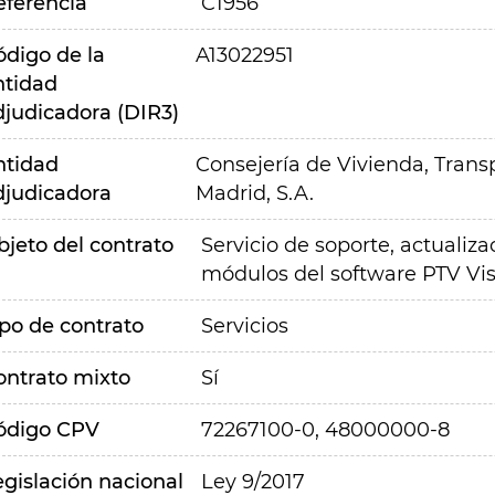
eferencia
C1956
ódigo de la
A13022951
ntidad
djudicadora (DIR3)
ntidad
Consejería de Vivienda, Transp
djudicadora
Madrid, S.A.
bjeto del contrato
Servicio de soporte, actualiz
módulos del software PTV Vi
ipo de contrato
Servicios
ontrato mixto
Sí
ódigo CPV
72267100-0, 48000000-8
egislación nacional
Ley 9/2017