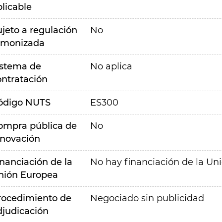
plicable
ujeto a regulación
No
rmonizada
istema de
No aplica
ontratación
ódigo NUTS
ES300
ompra pública de
No
nnovación
inanciación de la
No hay financiación de la Un
nión Europea
rocedimiento de
Negociado sin publicidad
djudicación