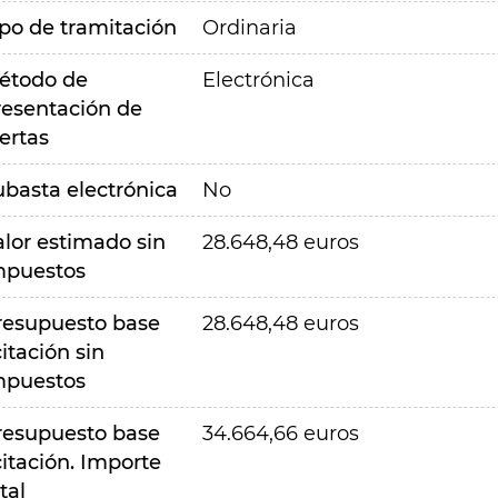
ipo de tramitación
Ordinaria
étodo de
Electrónica
resentación de
ertas
ubasta electrónica
No
alor estimado sin
28.648,48 euros
mpuestos
resupuesto base
28.648,48 euros
citación sin
mpuestos
resupuesto base
34.664,66 euros
citación. Importe
tal