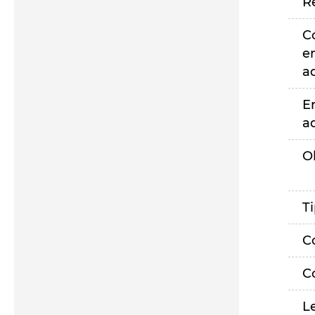
R
C
e
a
E
a
O
T
C
C
L