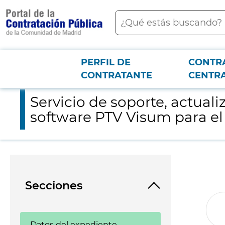
contenido
Buscar
principal
PERFIL DE
CONTR
Menú PCON
2026-3-12
Servicio de soporte, actualización y mantenimiento de las lic
CONTRATANTE
CENTR
Servicio de soporte, actual
software PTV Visum para el
Secciones
Datos del expediente