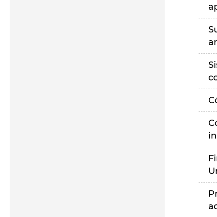
a
S
a
S
c
C
C
i
F
U
P
a