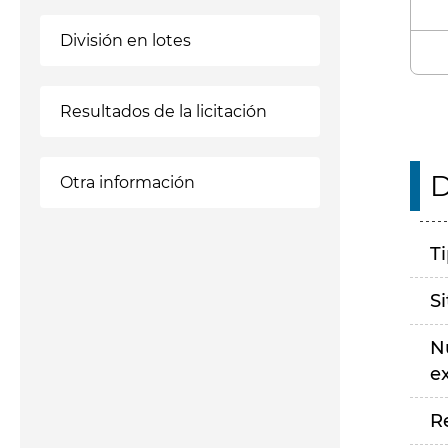
División en lotes
Resultados de la licitación
D
Otra información
T
S
N
e
R