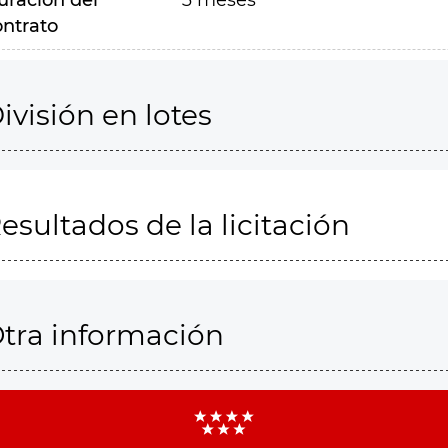
uración del
3 meses
ontrato
ivisión en lotes
esultados de la licitación
tra información