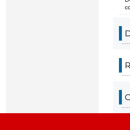
D
c
D
R
O