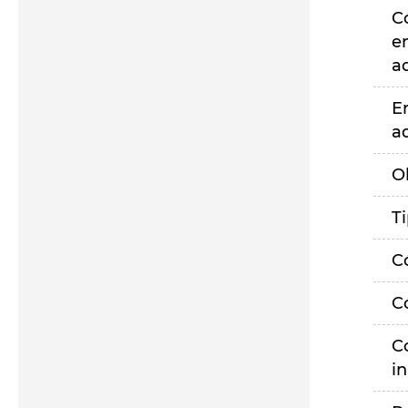
C
e
a
E
a
O
T
C
C
C
i