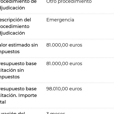
rocedimiento de
Otro procedimiento
djudicación
escripción del
Emergencia
rocedimiento
djudicación
alor estimado sin
81.000,00 euros
mpuestos
resupuesto base
81.000,00 euros
citación sin
mpuestos
resupuesto base
98.010,00 euros
citación. Importe
tal