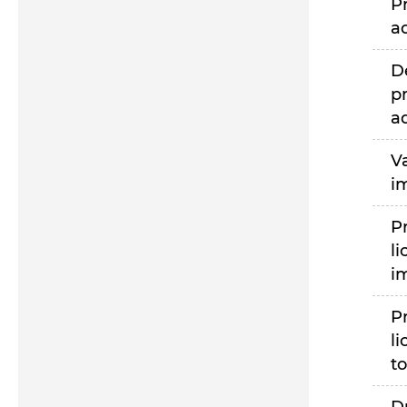
P
a
D
p
a
V
i
P
li
i
P
li
to