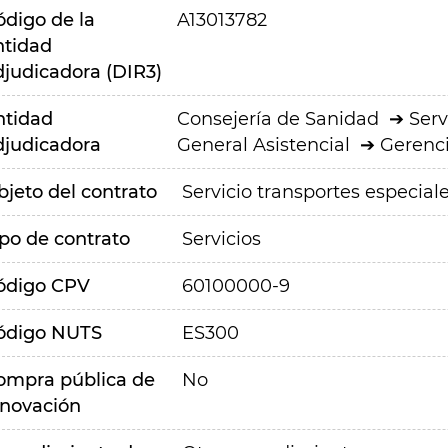
ódigo de la
A13013782
ntidad
djudicadora (DIR3)
ntidad
Consejería de Sanidad
Serv
djudicadora
General Asistencial
Gerenci
bjeto del contrato
Servicio transportes especia
ipo de contrato
Servicios
ódigo CPV
60100000-9
ódigo NUTS
ES300
ompra pública de
No
nnovación