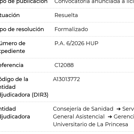
ipo de publicación
Convocatoria anunciada a lic
ituación
Resuelta
ipo de resolución
Formalizado
úmero de
P.A. 6/2026 HUP
xpediente
eferencia
C12088
ódigo de la
A13013772
ntidad
djudicadora (DIR3)
ntidad
Consejería de Sanidad
Serv
djudicadora
General Asistencial
Gerenci
Universitario de La Princesa