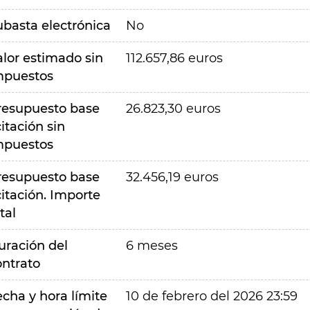
ubasta electrónica
No
alor estimado sin
112.657,86 euros
mpuestos
resupuesto base
26.823,30 euros
citación sin
mpuestos
resupuesto base
32.456,19 euros
citación. Importe
tal
uración del
6 meses
ontrato
echa y hora límite
10 de febrero del 2026 23:59