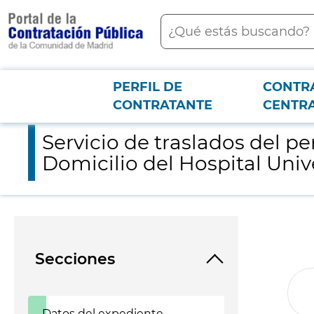
contenido
Buscar
principal
PERFIL DE
CONTR
Menú PCON
2026-3-12
Servicio de traslados del personal sanitario de la Unidad de Hos
CONTRATANTE
CENTR
Servicio de traslados del pe
Domicilio del Hospital Unive
Secciones
Datos del expediente