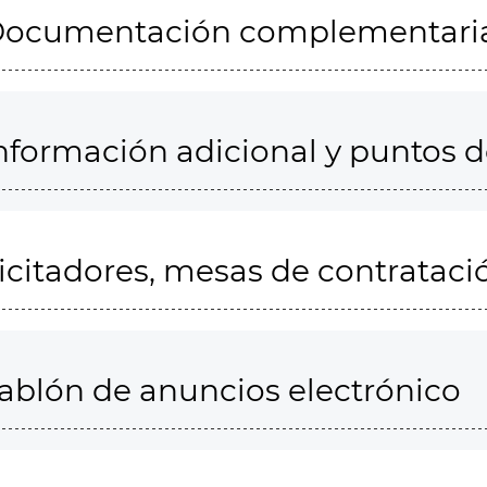
ocumentación complementari
nformación adicional y puntos 
icitadores, mesas de contrataci
ablón de anuncios electrónico