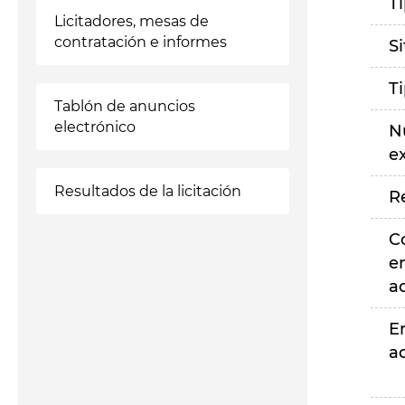
T
Licitadores, mesas de
contratación e informes
S
T
Tablón de anuncios
electrónico
N
e
Resultados de la licitación
R
C
e
a
E
a