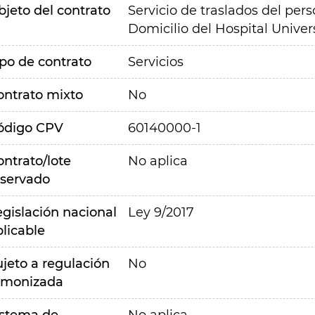
bjeto del contrato
Servicio de traslados del per
Domicilio del Hospital Univers
ipo de contrato
Servicios
ontrato mixto
No
ódigo CPV
60140000-1
ontrato/lote
No aplica
eservado
egislación nacional
Ley 9/2017
plicable
ujeto a regulación
No
rmonizada