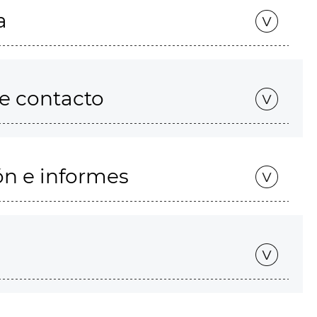
a
de contacto
ón e informes