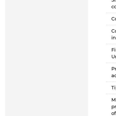
S
c
C
C
i
F
U
P
a
T
M
p
of