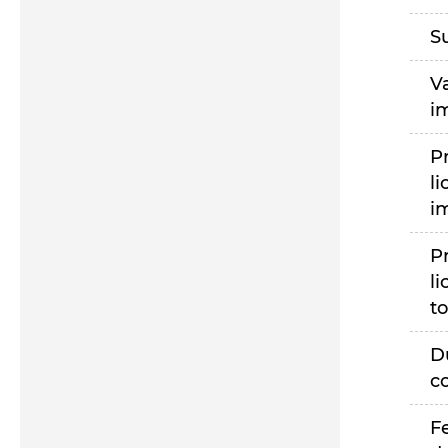
S
V
i
P
li
i
P
li
to
D
c
F