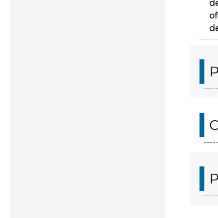
d
of
d
P
C
P