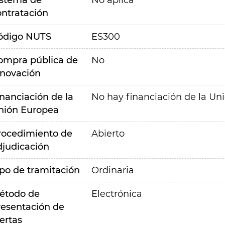
istema de
No aplica
ontratación
ódigo NUTS
ES300
ompra pública de
No
nnovación
inanciación de la
No hay financiación de la Un
nión Europea
rocedimiento de
Abierto
djudicación
ipo de tramitación
Ordinaria
étodo de
Electrónica
resentación de
ertas