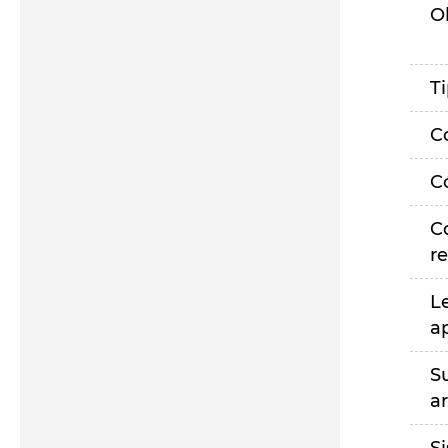
O
T
C
C
C
r
L
a
S
a