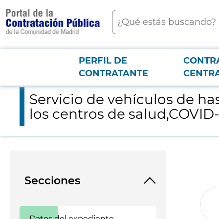
contenido
Buscar
principal
PERFIL DE
CONTR
Menú PCON
2026-3-12
Servicio de vehículos de hasta 9 plazas, incluido conductor, y
CONTRATANTE
CENTR
Servicio de vehículos de ha
los centros de salud,COVID-
Secciones
Datos del expediente