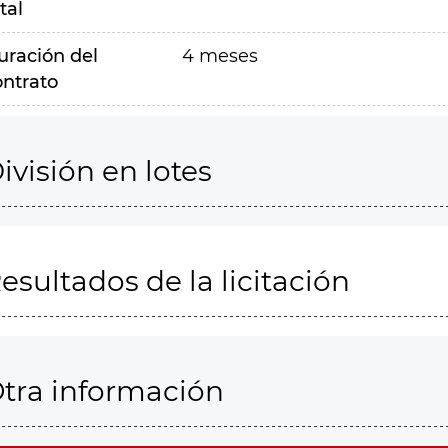
tal
uración del
4 meses
ontrato
ivisión en lotes
esultados de la licitación
tra información