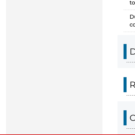
to
D
c
D
R
O