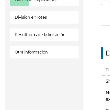
División en lotes
Resultados de la licitación
D
Otra información
T
S
N
e