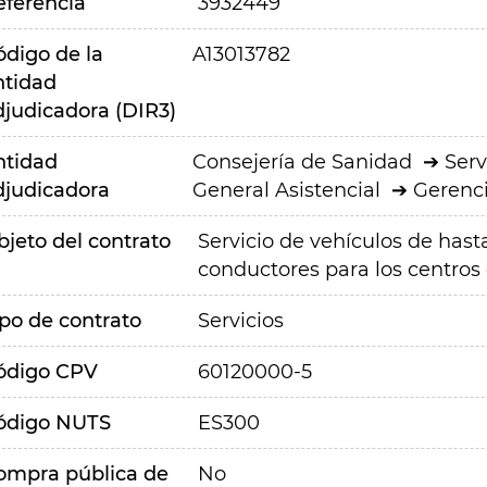
eferencia
3932449
ódigo de la
A13013782
ntidad
djudicadora (DIR3)
ntidad
Consejería de Sanidad
Serv
djudicadora
General Asistencial
Gerenci
bjeto del contrato
Servicio de vehículos de hasta
conductores para los centros
ipo de contrato
Servicios
ódigo CPV
60120000-5
ódigo NUTS
ES300
ompra pública de
No