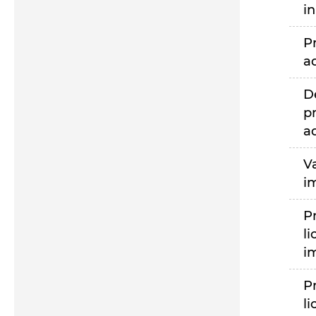
i
P
a
D
p
a
V
i
P
li
i
P
li