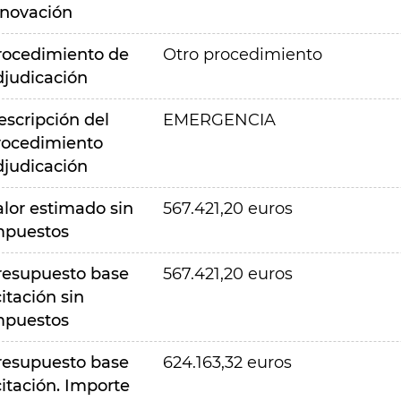
nnovación
rocedimiento de
Otro procedimiento
djudicación
escripción del
EMERGENCIA
rocedimiento
djudicación
alor estimado sin
567.421,20 euros
mpuestos
resupuesto base
567.421,20 euros
citación sin
mpuestos
resupuesto base
624.163,32 euros
citación. Importe