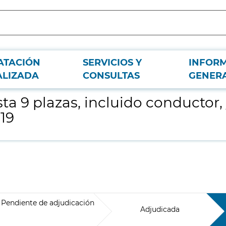
ATACIÓN
SERVICIOS Y
INFOR
 sus conductores para los centros de salud,COVID-19
ALIZADA
CONSULTAS
GENER
sta 9 plazas, incluido conductor
19
Pendiente de adjudicación
Adjudicada