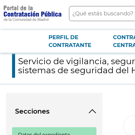
contenido
Buscar
principal
PERFIL DE
CONTR
Menú PCON
2026-3-12
Servicio de vigilancia, seguridad y mantenimiento de los aparat
CONTRATANTE
CENTR
Servicio de vigilancia, seg
sistemas de seguridad del Ho
Secciones
Datos del expediente