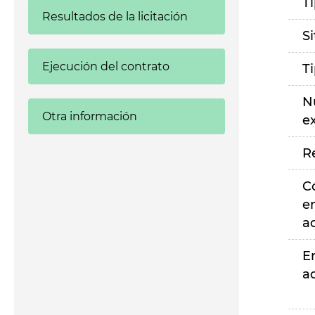
T
Resultados de la licitación
S
Ejecución del contrato
T
N
Otra información
e
R
C
e
a
E
a