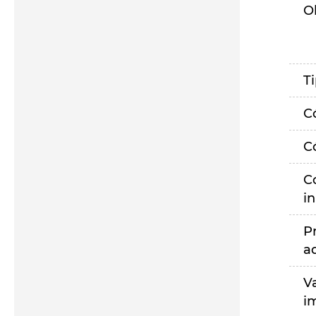
O
T
C
C
C
i
P
a
V
i