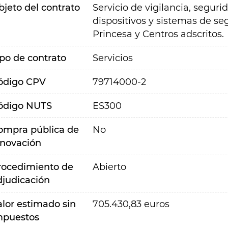
bjeto del contrato
Servicio de vigilancia, segur
dispositivos y sistemas de se
Princesa y Centros adscritos.
ipo de contrato
Servicios
ódigo CPV
79714000-2
ódigo NUTS
ES300
ompra pública de
No
nnovación
rocedimiento de
Abierto
djudicación
alor estimado sin
705.430,83 euros
mpuestos