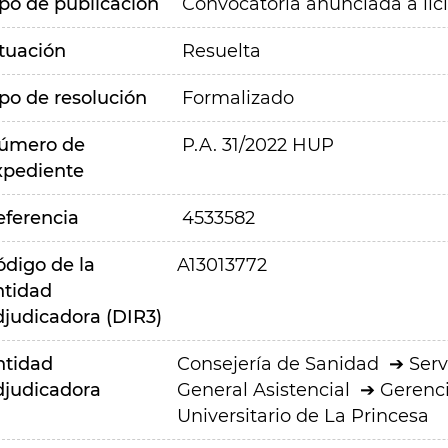
ipo de publicación
Convocatoria anunciada a lic
ituación
Resuelta
ipo de resolución
Formalizado
úmero de
P.A. 31/2022 HUP
xpediente
eferencia
4533582
ódigo de la
A13013772
ntidad
djudicadora (DIR3)
ntidad
Consejería de Sanidad
Serv
djudicadora
General Asistencial
Gerenci
Universitario de La Princesa