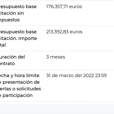
resupuesto base
176.357,71 euros
citación sin
mpuestos
resupuesto base
213.392,83 euros
citación. Importe
tal
uración del
3 meses
ontrato
echa y hora límite
31 de marzo del 2022 23:59
e presentación de
ertas o solicitudes
e participación