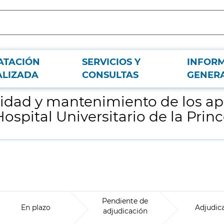
ATACIÓN
SERVICIOS Y
INFOR
os, dispositivos y sistemas de seguridad del Hospital Universitario de la Prin
ALIZADA
CONSULTAS
GENER
uridad y mantenimiento de los apa
spital Universitario de la Princ
Pendiente de
En plazo
Adjudic
adjudicación