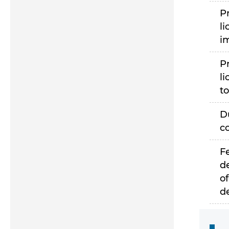
P
li
i
P
li
to
D
c
F
d
of
d