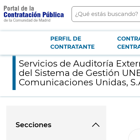
contenido
Buscar
principal
PERFIL DE
CONTR
Menú PCON
2026-3-12
Servicios de Auditoría Externa para la Renovación y Seguimie
CONTRATANTE
CENTR
Servicios de Auditoría Exte
del Sistema de Gestión UN
Comunicaciones Unidas, S.
Secciones