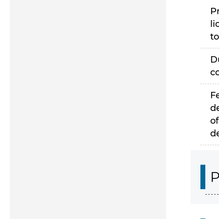
P
li
to
D
c
F
d
of
d
P