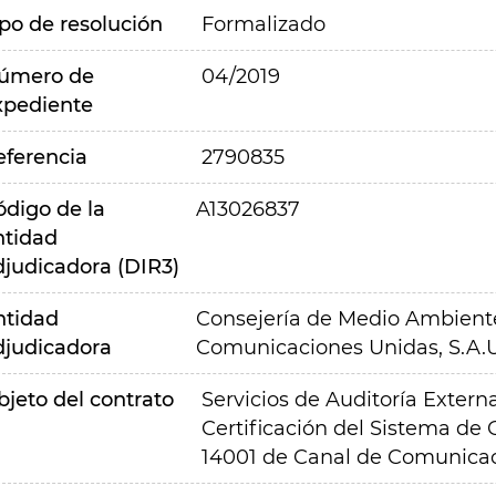
ipo de resolución
Formalizado
úmero de
04/2019
xpediente
eferencia
2790835
ódigo de la
A13026837
ntidad
djudicadora (DIR3)
ntidad
Consejería de Medio Ambiente,
djudicadora
Comunicaciones Unidas, S.A.U
bjeto del contrato
Servicios de Auditoría Extern
Certificación del Sistema d
14001 de Canal de Comunicac