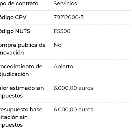
ipo de contrato
Servicios
ódigo CPV
79212000-3
ódigo NUTS
ES300
ompra pública de
No
nnovación
rocedimiento de
Abierto
djudicación
alor estimado sin
6.000,00 euros
mpuestos
resupuesto base
6.000,00 euros
citación sin
mpuestos