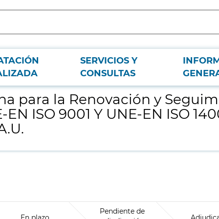
ATACIÓN
SERVICIOS Y
INFOR
ntos de la Certificación del Sistema de Gestión UNE-EN ISO 9001 Y UNE-EN IS
ALIZADA
CONSULTAS
GENER
rna para la Renovación y Seguimi
E-EN ISO 9001 Y UNE-EN ISO 140
A.U.
Pendiente de
En plazo
Adjudic