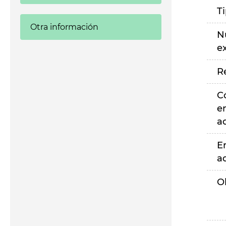
T
Otra información
N
e
R
C
e
a
E
a
O