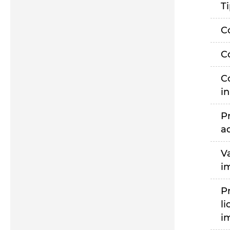
T
C
C
C
i
P
a
V
i
P
li
i