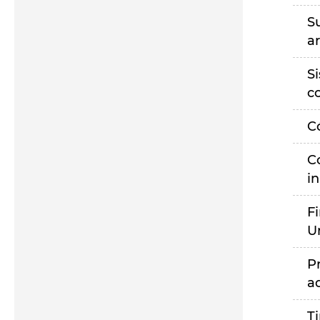
S
a
S
c
C
C
i
F
U
P
a
T