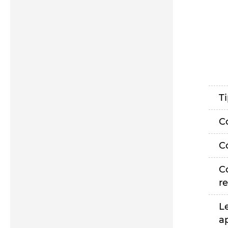
T
C
C
C
r
L
a