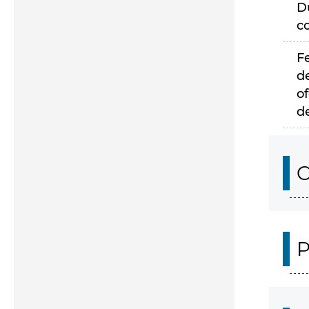
D
c
F
d
of
d
C
P