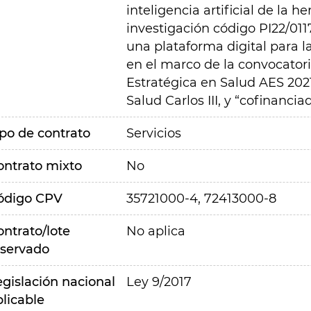
inteligencia artificial de la 
investigaci
ó
n código PI22/01
una plataforma digital para l
en el marco de la convocator
Estrat
é
gica en Salud AES 2021
Salud Carlos III, y “cofinancia
ipo de contrato
Servicios
ontrato mixto
No
ódigo CPV
35721000-4, 72413000-8
ontrato/lote
No aplica
eservado
egislación nacional
Ley 9/2017
plicable