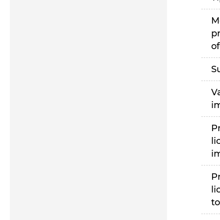
M
p
of
S
V
i
P
li
i
P
li
to