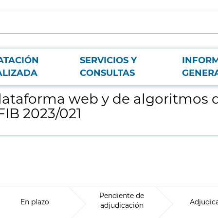
ATACIÓN
SERVICIOS Y
INFOR
nteligencia artificial de la herramienta MooVeo FIB 2023/021
ALIZADA
CONSULTAS
GENER
lataforma web y de algoritmos de
FIB 2023/021
Pendiente de
En plazo
Adjudic
adjudicación