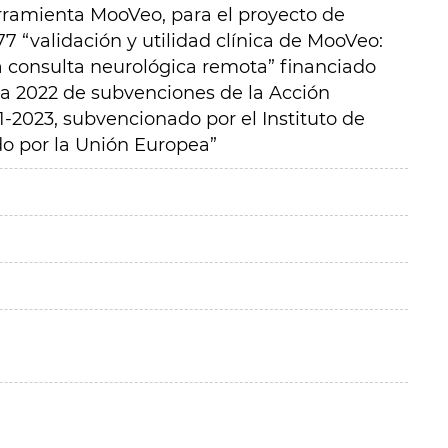
herramienta MooVeo,
para el proyecto de
177
“
validaci
ó
n y utilidad cl
í
nica de MooVeo:
a consulta neurol
ó
gica remota” financiado
ia 2022 de subvenciones de la Acci
ó
n
-2023, subvencionado por el Instituto de
do por la Uni
ó
n Europea”