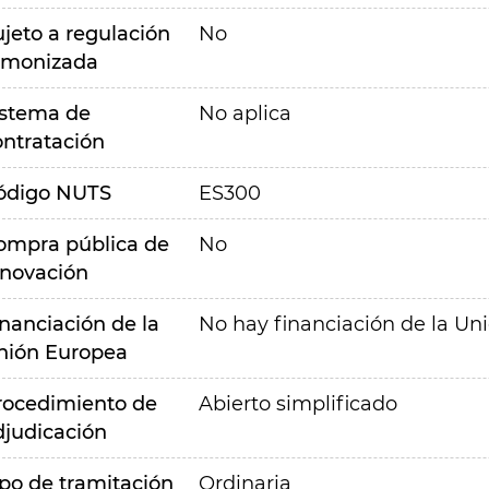
ujeto a regulación
No
rmonizada
istema de
No aplica
ontratación
ódigo NUTS
ES300
ompra pública de
No
nnovación
inanciación de la
No hay financiación de la Un
nión Europea
rocedimiento de
Abierto simplificado
djudicación
ipo de tramitación
Ordinaria