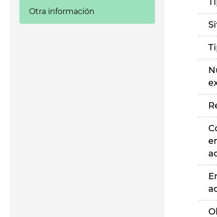
T
Otra información
S
T
N
e
R
C
e
a
E
a
O