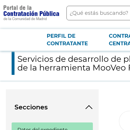
contenido
Buscar
principal
PERFIL DE
CONTR
Menú PCON
2026-3-12
Servicios de desarrollo de plataforma web y de algoritmos de i
CONTRATANTE
CENTR
Servicios de desarrollo de p
de la herramienta MooVeo 
Secciones
Datos del expediente