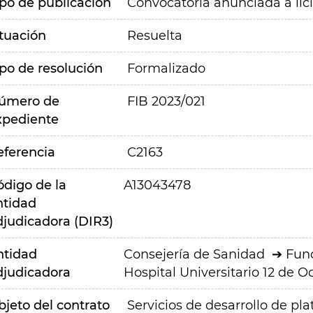
ipo de publicación
Convocatoria anunciada a lic
ituación
Resuelta
ipo de resolución
Formalizado
úmero de
FIB 2023/021
xpediente
eferencia
C2163
ódigo de la
A13043478
ntidad
djudicadora (DIR3)
ntidad
Consejería de Sanidad
Fund
djudicadora
Hospital Universitario 12 de O
bjeto del contrato
Servicios de desarrollo de pl