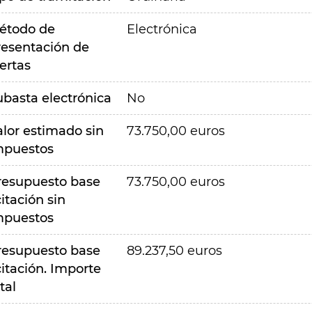
étodo de
Electrónica
resentación de
ertas
ubasta electrónica
No
alor estimado sin
73.750,00 euros
mpuestos
resupuesto base
73.750,00 euros
citación sin
mpuestos
resupuesto base
89.237,50 euros
citación. Importe
tal