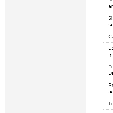
a
S
c
C
C
i
F
U
P
a
T