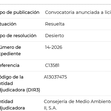
ipo de publicación
Convocatoria anunciada a lic
ituación
Resuelta
ipo de resolución
Desierto
úmero de
14-2026
xpediente
eferencia
C13581
ódigo de la
A13037475
ntidad
djudicadora (DIR3)
ntidad
Consejería de Medio Ambiente,
djudicadora
II, S.A.