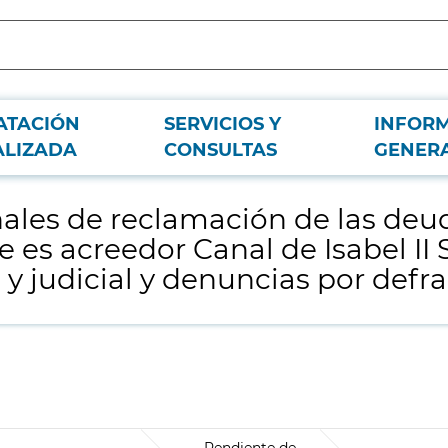
ATACIÓN
SERVICIOS Y
INFOR
antenidas por clientes y terceros de las que es acreedor Canal de Isabel II S.A
ALIZADA
CONSULTAS
GENER
ionales de reclamación de las de
ue es acreedor Canal de Isabel II 
l y judicial y denuncias por defr