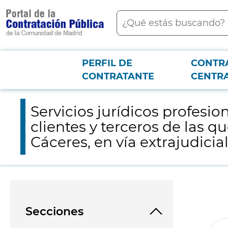
contenido
Buscar
principal
PERFIL DE
CONTR
Menú PCON
2026-3-12
Servicios jurídicos profesionales de reclamación de las deudas m
CONTRATANTE
CENTR
defraudación de fluidos
Servicios jurídicos profes
clientes y terceros de las q
Cáceres, en vía extrajudicia
Secciones