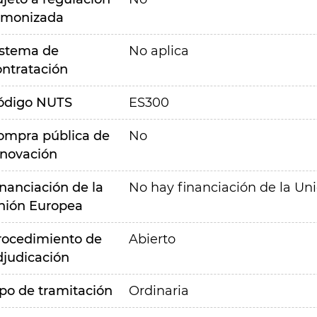
rmonizada
istema de
No aplica
ontratación
ódigo NUTS
ES300
ompra pública de
No
nnovación
inanciación de la
No hay financiación de la Un
nión Europea
rocedimiento de
Abierto
djudicación
ipo de tramitación
Ordinaria