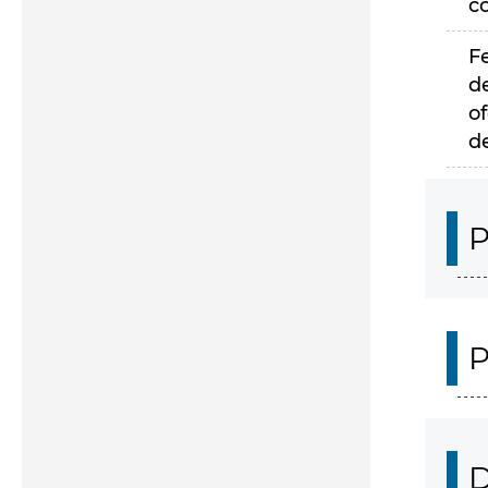
c
F
d
of
d
P
P
D