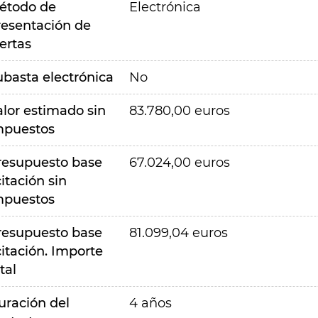
étodo de
Electrónica
resentación de
ertas
ubasta electrónica
No
alor estimado sin
83.780,00 euros
mpuestos
resupuesto base
67.024,00 euros
citación sin
mpuestos
resupuesto base
81.099,04 euros
citación. Importe
tal
uración del
4 años