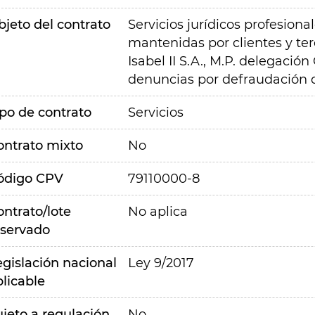
bjeto del contrato
Servicios jurídicos profesion
mantenidas por clientes y ter
Isabel II S.A., M.P. delegación 
denuncias por defraudación d
ipo de contrato
Servicios
ontrato mixto
No
ódigo CPV
79110000-8
ontrato/lote
No aplica
eservado
egislación nacional
Ley 9/2017
plicable
ujeto a regulación
No