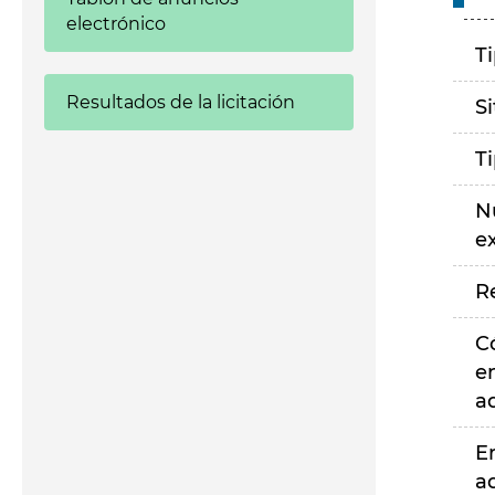
electrónico
T
Resultados de la licitación
S
T
N
e
R
C
e
a
E
a