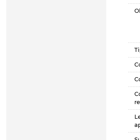
O
T
C
C
C
r
L
a
S