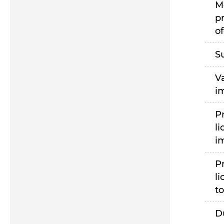
M
p
of
S
V
i
P
li
i
P
li
to
D