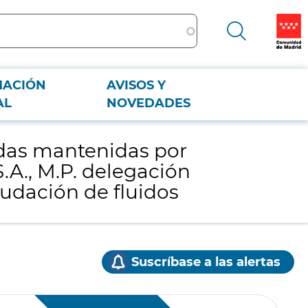
MACIÓN
AVISOS Y
., M.P. delegación Cáceres, en vía extrajudicial y judicial y denuncias por
AL
NOVEDADES
udas mantenidas por
S.A., M.P. delegación
audación de fluidos
Suscríbase a las alertas