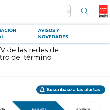
MACIÓN
AVISOS Y
o del término municipal de Cáceres
AL
NOVEDADES
V de las redes de
tro del término
Suscríbase a las alertas
ada
Resuelta
Anulada