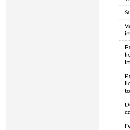
S
V
i
P
li
i
P
li
to
D
c
F