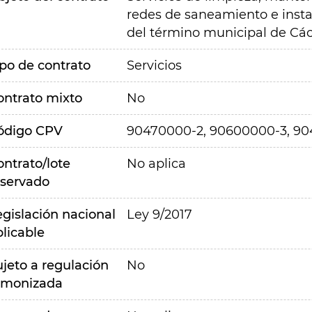
redes de saneamiento e instal
del término municipal de Cá
ipo de contrato
Servicios
ontrato mixto
No
ódigo CPV
90470000-2, 90600000-3, 90
ontrato/lote
No aplica
eservado
egislación nacional
Ley 9/2017
plicable
ujeto a regulación
No
rmonizada