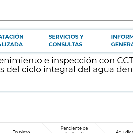
ATACIÓN
SERVICIOS Y
INFOR
 las redes de saneamiento e instalaciones del ciclo integral del agua dentr
ALIZADA
CONSULTAS
GENER
tenimiento e inspección con CCT
 del ciclo integral del agua den
Pendiente de
En plazo
Adjudic