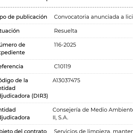
ipo de publicación
Convocatoria anunciada a lic
ituación
Resuelta
úmero de
116-2025
xpediente
eferencia
C10119
ódigo de la
A13037475
ntidad
djudicadora (DIR3)
ntidad
Consejería de Medio Ambiente,
djudicadora
II, S.A.
bjeto del contrato
Servicios de limpieza, mante