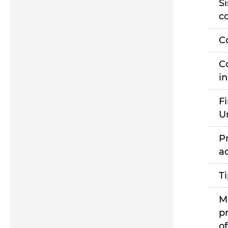
S
c
C
C
i
F
U
P
a
T
M
p
of