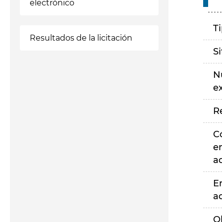
electrónico
T
Resultados de la licitación
S
N
e
R
C
e
a
E
a
O