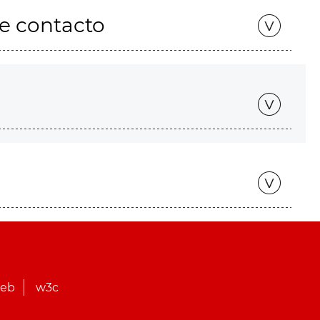
de contacto
web
w3c