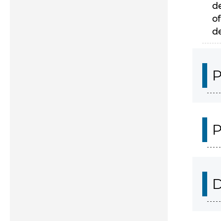
d
of
d
P
P
D