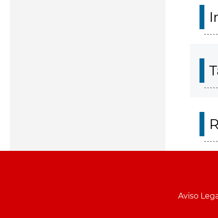
I
T
R
Aviso Lega
Menu