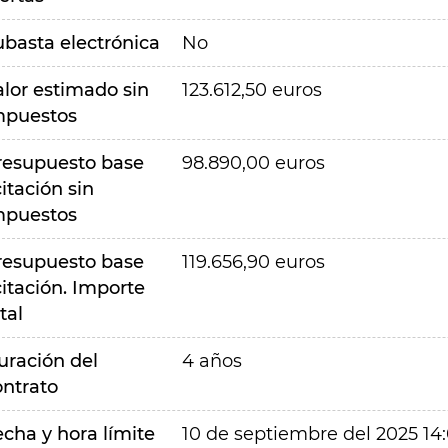
ubasta electrónica
No
alor estimado sin
123.612,50 euros
mpuestos
resupuesto base
98.890,00 euros
citación sin
mpuestos
resupuesto base
119.656,90 euros
citación. Importe
tal
uración del
4 años
ontrato
echa y hora límite
10 de septiembre del 2025 14