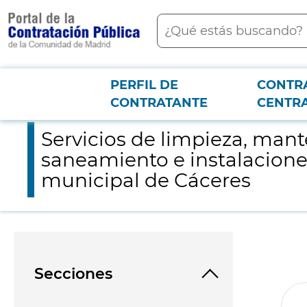
contenido
Buscar
principal
PERFIL DE
CONTR
Menú PCON
2026-3-12
Servicios de limpieza, mantenimiento e inspección con CCTV de
CONTRATANTE
CENTR
Servicios de limpieza, man
saneamiento e instalaciones
municipal de Cáceres
Secciones