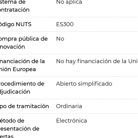
istema de
No aplica
ontratación
ódigo NUTS
ES300
ompra pública de
No
nnovación
inanciación de la
No hay financiación de la Un
nión Europea
rocedimiento de
Abierto simplificado
djudicación
ipo de tramitación
Ordinaria
étodo de
Electrónica
resentación de
ertas