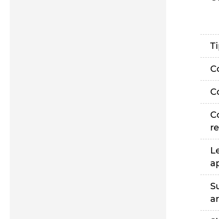
T
C
C
C
r
L
a
S
a