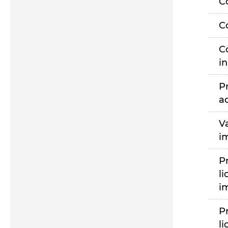
C
C
C
i
P
a
V
i
P
li
i
P
li