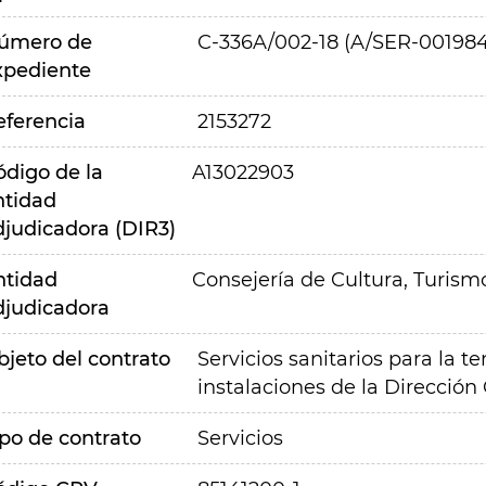
úmero de
C-336A/002-18 (A/SER-001984
xpediente
eferencia
2153272
ódigo de la
A13022903
ntidad
djudicadora (DIR3)
ntidad
Consejería de Cultura, Turism
djudicadora
bjeto del contrato
Servicios sanitarios para la 
instalaciones de la Dirección
ipo de contrato
Servicios