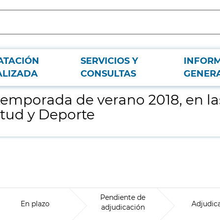
ATACIÓN
SERVICIOS Y
INFOR
 instalaciones de la Dirección General de Juventud y Deporte
ALIZADA
CONSULTAS
GENER
 temporada de verano 2018, en la
tud y Deporte
Pendiente de
En plazo
Adjudic
adjudicación