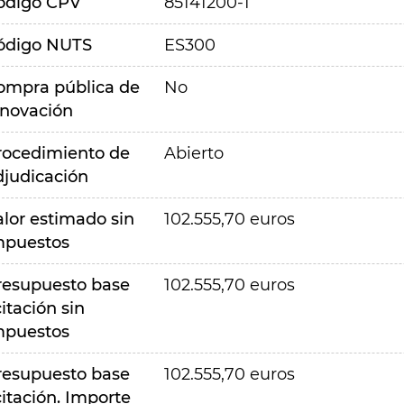
ódigo CPV
85141200-1
ódigo NUTS
ES300
ompra pública de
No
nnovación
rocedimiento de
Abierto
djudicación
alor estimado sin
102.555,70 euros
mpuestos
resupuesto base
102.555,70 euros
citación sin
mpuestos
resupuesto base
102.555,70 euros
citación. Importe