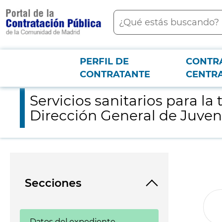
contenido
Buscar
principal
PERFIL DE
CONTR
Menú PCON
2026-3-12
Servicios sanitarios para la temporada de verano 2018, en las
CONTRATANTE
CENTR
Servicios sanitarios para la
Dirección General de Juven
Secciones
Datos del expediente