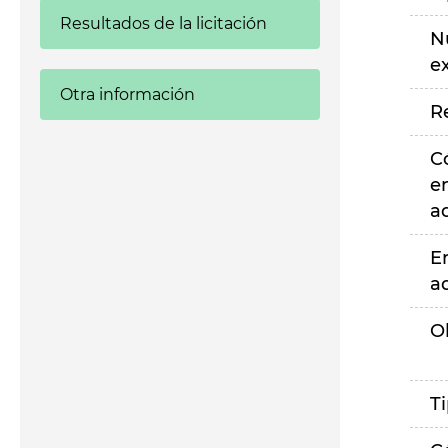
Resultados de la licitación
N
e
Otra información
R
C
e
a
E
a
O
T