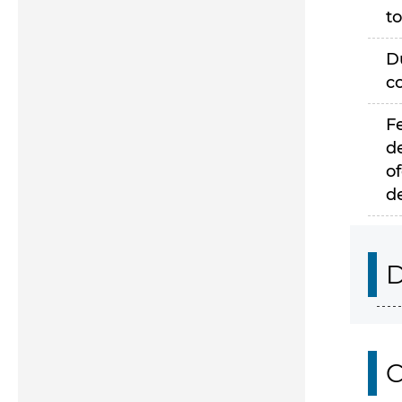
to
D
c
F
d
of
d
D
C