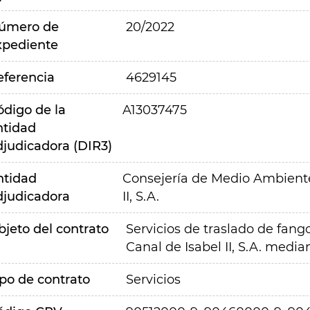
úmero de
20/2022
xpediente
eferencia
4629145
ódigo de la
A13037475
ntidad
djudicadora (DIR3)
ntidad
Consejería de Medio Ambiente,
djudicadora
II, S.A.
bjeto del contrato
Servicios de traslado de fang
Canal de Isabel II, S.A. medi
ipo de contrato
Servicios