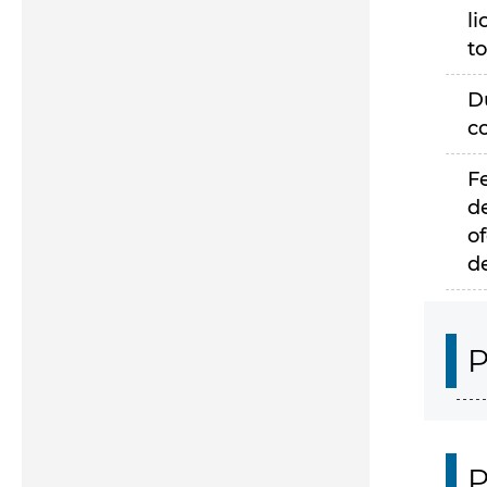
li
to
D
c
F
d
of
d
P
P