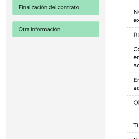
Finalización del contrato
N
e
Otra información
R
C
e
a
E
a
O
T