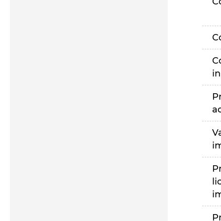
C
C
C
i
P
a
V
i
P
li
i
P