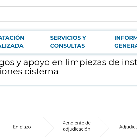
ATACIÓN
SERVICIOS Y
INFOR
ciones de Canal de Isabel II, S.A. mediante camiones cisterna
ALIZADA
CONSULTAS
GENER
ngos y apoyo en limpiezas de ins
iones cisterna
Pendiente de
En plazo
Adjudic
adjudicación