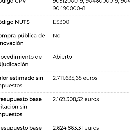
ódigo CPV
90512000-9, 90460000-9, 904
90490000-8
ódigo NUTS
ES300
ompra pública de
No
nnovación
rocedimiento de
Abierto
djudicación
alor estimado sin
2.711.635,65 euros
mpuestos
resupuesto base
2.169.308,52 euros
citación sin
mpuestos
resupuesto base
2.624.863,31 euros