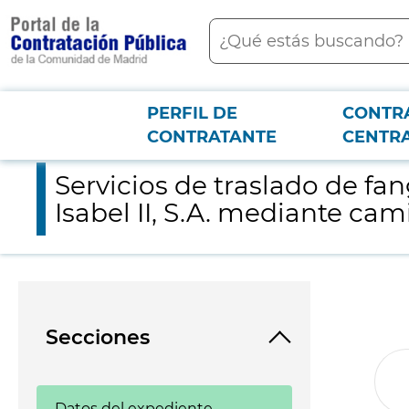
contenido
Buscar
principal
PERFIL DE
CONTR
Menú PCON
2026-3-12
Servicios de traslado de fangos y apoyo en limpiezas de instala
CONTRATANTE
CENTR
Servicios de traslado de fa
Isabel II, S.A. mediante cam
Secciones
Datos del expediente