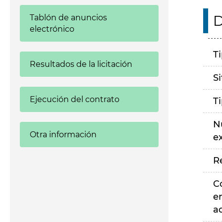
D
Tablón de anuncios
electrónico
T
Resultados de la licitación
S
Ejecución del contrato
T
N
Otra información
e
R
C
e
a