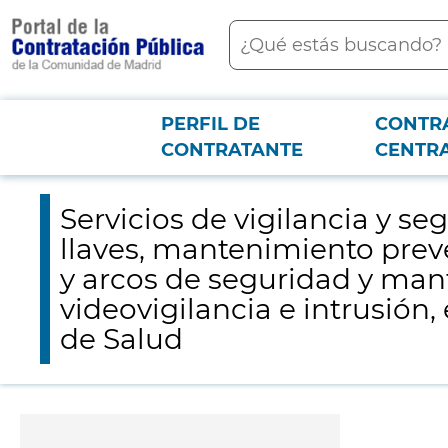
contenido
Buscar
principal
PERFIL DE
CONTR
Menú PCON
2026-3-12
Servicios de vigilancia y seguridad, acuda, mantenimiento de 
CONTRATANTE
CENTR
preventivo y correctivo de los equipos de videovigilancia e intrusión, en d
Servicios de vigilancia y s
llaves, mantenimiento preve
y arcos de seguridad y man
videovigilancia e intrusión,
de Salud