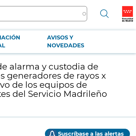
MACIÓN
AVISOS Y
quipos generadores de rayos x y arcos de seguridad y mantenimiento
AL
NOVEDADES
de alarma y custodia de
os generadores de rayos x
vo de los equipos de
tes del Servicio Madrileño
Suscríbase a las alertas