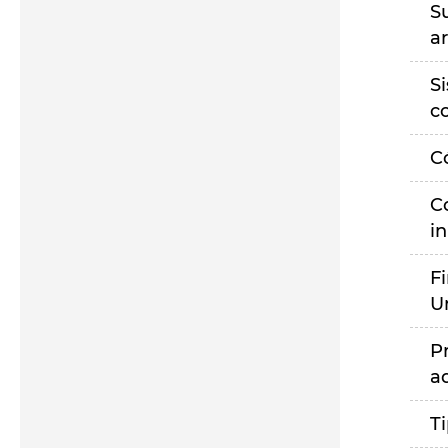
S
a
S
c
C
C
i
F
U
P
a
T