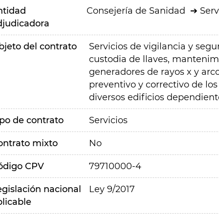
ntidad
Consejería de Sanidad
Serv
djudicadora
bjeto del contrato
Servicios de vigilancia y se
custodia de llaves, mantenimi
generadores de rayos x y ar
preventivo y correctivo de los
diversos edificios dependient
ipo de contrato
Servicios
ontrato mixto
No
ódigo CPV
79710000-4
egislación nacional
Ley 9/2017
plicable