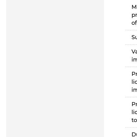
M
p
of
S
V
i
P
li
i
P
li
to
D