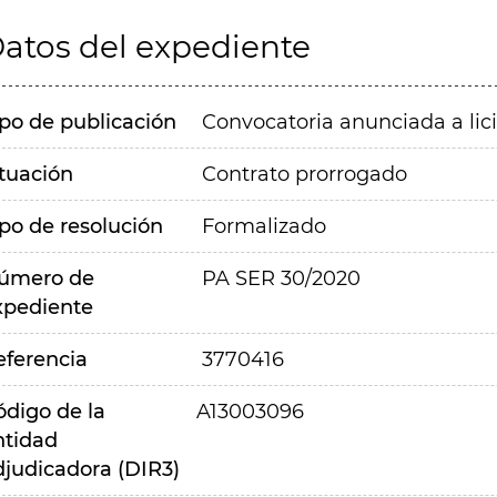
atos del expediente
ipo de publicación
Convocatoria anunciada a lic
ituación
Contrato prorrogado
ipo de resolución
Formalizado
úmero de
PA SER 30/2020
xpediente
eferencia
3770416
ódigo de la
A13003096
ntidad
djudicadora (DIR3)