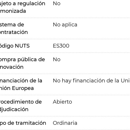
ujeto a regulación
No
rmonizada
istema de
No aplica
ontratación
ódigo NUTS
ES300
ompra pública de
No
nnovación
inanciación de la
No hay financiación de la Un
nión Europea
rocedimiento de
Abierto
djudicación
ipo de tramitación
Ordinaria