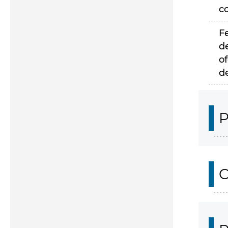
c
F
d
of
d
P
C