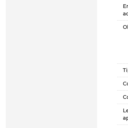
E
a
O
T
C
C
L
a