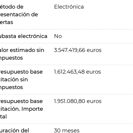
étodo de
Electrónica
resentación de
ertas
ubasta electrónica
No
alor estimado sin
3.547.419,66 euros
mpuestos
resupuesto base
1.612.463,48 euros
citación sin
mpuestos
resupuesto base
1.951.080,80 euros
citación. Importe
tal
uración del
30 meses