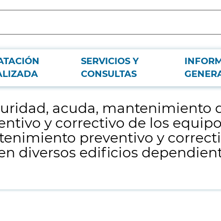
ATACIÓN
SERVICIOS Y
INFOR
alarma y custodia de llaves, mantenimiento preventivo y correctivo de los e
ALIZADA
CONSULTAS
GENER
iversos edificios dependientes del Servicio Madrileño de Salud
eguridad, acuda, mantenimiento 
ntivo y correctivo de los equip
tenimiento preventivo y correcti
 en diversos edificios dependien