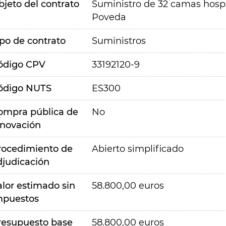
bjeto del contrato
Suministro de 32 camas hospit
Poveda
ipo de contrato
Suministros
ódigo CPV
33192120-9
ódigo NUTS
ES300
ompra pública de
No
nnovación
rocedimiento de
Abierto simplificado
djudicación
alor estimado sin
58.800,00 euros
mpuestos
resupuesto base
58.800,00 euros