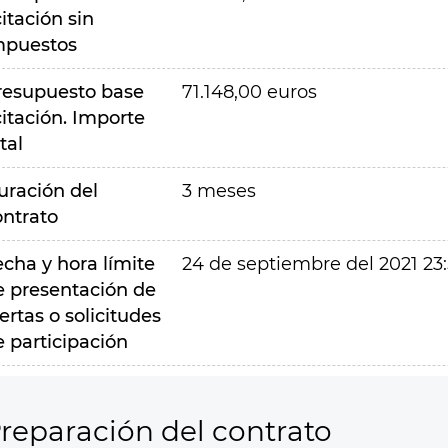
citación sin
mpuestos
resupuesto base
71.148,00 euros
citación. Importe
tal
uración del
3 meses
ontrato
echa y hora límite
24 de septiembre del 2021 23
e presentación de
ertas o solicitudes
e participación
reparación del contrato