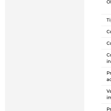
O
T
C
C
C
i
P
a
V
i
P