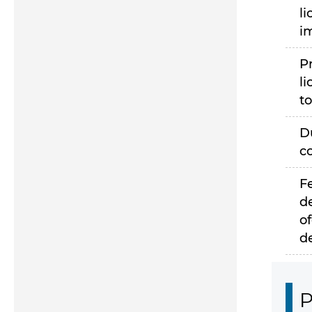
li
i
P
li
to
D
c
F
d
of
d
P