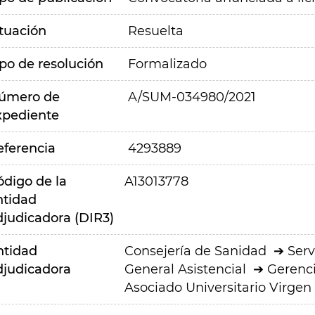
ituación
Resuelta
ipo de resolución
Formalizado
úmero de
A/SUM-034980/2021
xpediente
eferencia
4293889
ódigo de la
A13013778
ntidad
djudicadora (DIR3)
ntidad
Consejería de Sanidad
Serv
djudicadora
General Asistencial
Gerenci
Asociado Universitario Virgen