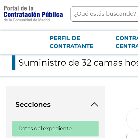
contenido
Buscar
principal
PERFIL DE
CONTR
Menú PCON
2026-3-12
Suministro de 32 camas hospitalarias para el Hospital Virgen 
CONTRATANTE
CENTR
Suministro de 32 camas hosp
Secciones
Datos del expediente