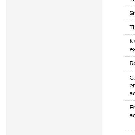
S
T
N
e
R
C
e
a
E
a