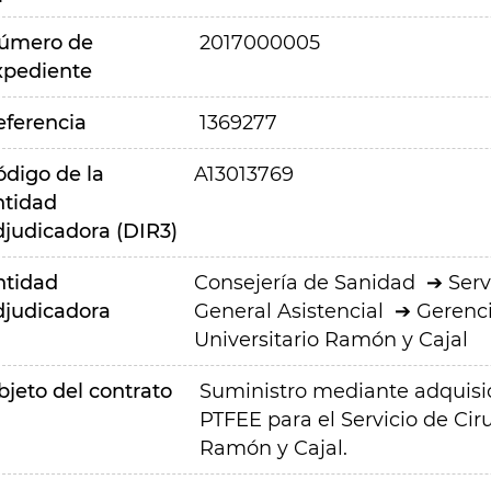
úmero de
2017000005
xpediente
eferencia
1369277
ódigo de la
A13013769
ntidad
djudicadora (DIR3)
ntidad
Consejería de Sanidad
Serv
djudicadora
General Asistencial
Gerenci
Universitario Ramón y Cajal
bjeto del contrato
Suministro mediante adquisic
PTFEE para el Servicio de Ciru
Ramón y Cajal.