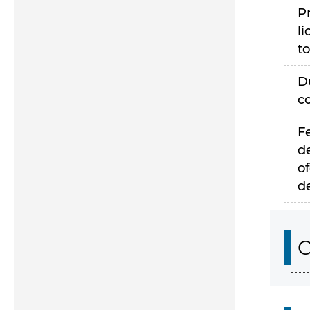
P
li
to
D
c
F
d
of
d
C