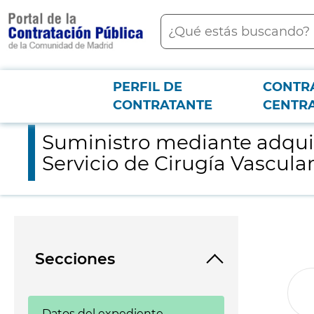
contenido
Buscar
principal
PERFIL DE
CONTR
Menú PCON
2026-3-12
Suministro mediante adquisición de implantes: prótesis vascul
CONTRATANTE
CENTR
Suministro mediante adquis
Servicio de Cirugía Vascula
Secciones
Datos del expediente