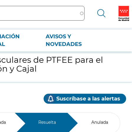
MACIÓN
AVISOS Y
 Ramón y Cajal
AL
NOVEDADES
sculares de PTFEE para el
n y Cajal
Suscríbase a las alertas
ada
Resuelta
Anulada