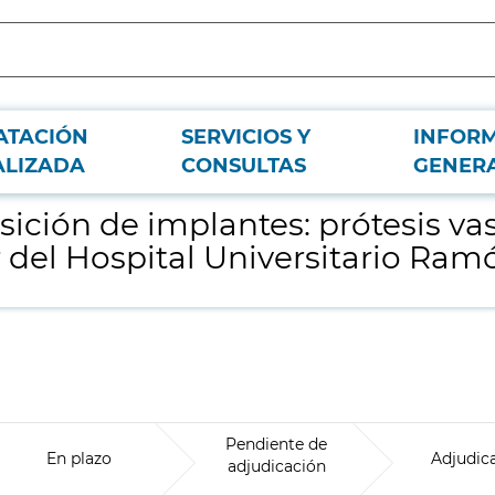
ATACIÓN
SERVICIOS Y
INFOR
ares de PTFEE para el Servicio de Cirugía Vascular del Hospital Universitario
ALIZADA
CONSULTAS
GENER
ición de implantes: prótesis va
r del Hospital Universitario Ramó
Pendiente de
En plazo
Adjudic
adjudicación