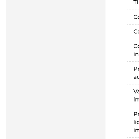
T
C
C
C
i
P
a
V
i
P
li
i