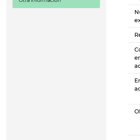
Otra información
N
e
R
C
e
a
E
a
O