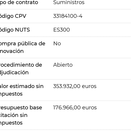
ipo de contrato
Suministros
ódigo CPV
33184100-4
ódigo NUTS
ES300
ompra pública de
No
nnovación
rocedimiento de
Abierto
djudicación
alor estimado sin
353.932,00 euros
mpuestos
resupuesto base
176.966,00 euros
citación sin
mpuestos