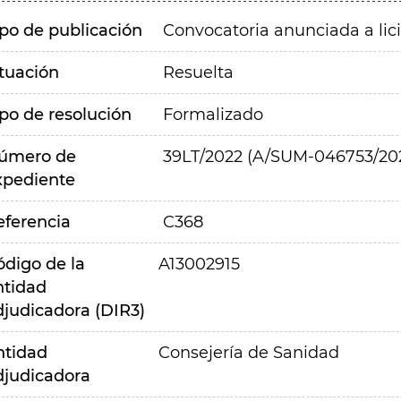
ipo de publicación
Convocatoria anunciada a lic
ituación
Resuelta
ipo de resolución
Formalizado
úmero de
39LT/2022 (A/SUM-046753/20
xpediente
eferencia
C368
ódigo de la
A13002915
ntidad
djudicadora (DIR3)
ntidad
Consejería de Sanidad
djudicadora