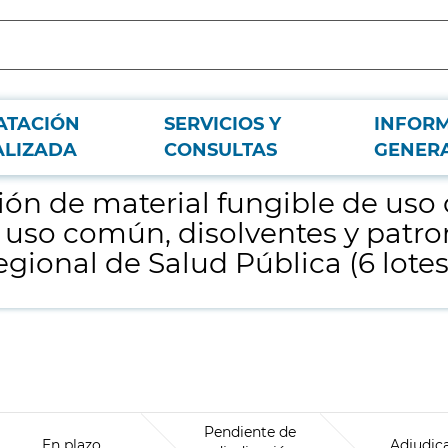
ATACIÓN
SERVICIOS Y
INFOR
mún y de cromatografía, reactivos de uso común, disolventes y patrones para l
ALIZADA
CONSULTAS
GENER
ción de material fungible de us
 uso común, disolventes y patron
gional de Salud Pública (6 lotes
Pendiente de
En plazo
Adjudic