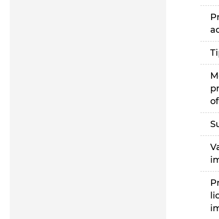
P
a
T
M
p
of
S
V
i
P
li
i