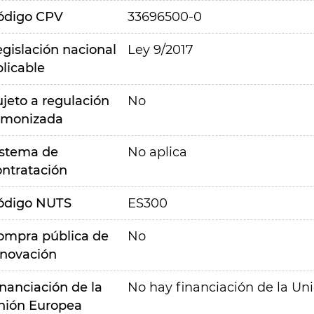
ódigo CPV
33696500-0
egislación nacional
Ley 9/2017
plicable
ujeto a regulación
No
rmonizada
istema de
No aplica
ontratación
ódigo NUTS
ES300
ompra pública de
No
nnovación
inanciación de la
No hay financiación de la Un
nión Europea