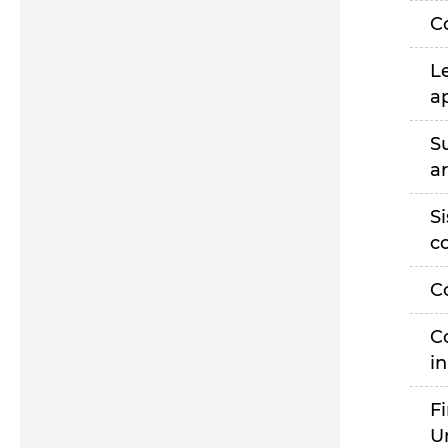
C
L
a
S
a
S
c
C
C
i
F
U