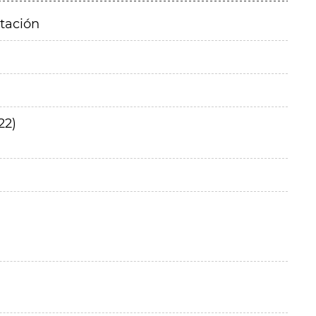
itación
22)