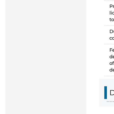
P
li
to
D
c
F
d
of
d
D