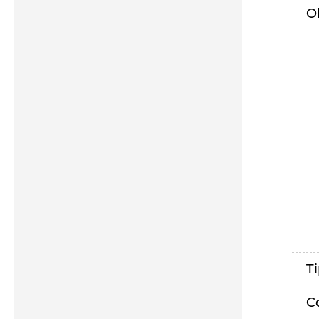
O
T
C