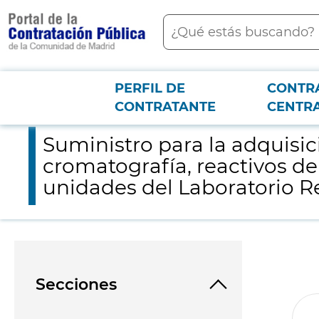
contenido
Buscar
principal
PERFIL DE
CONTR
Menú PCON
2026-3-12
Suministro para la adquisición de material fungible de uso co
CONTRATANTE
CENTR
Suministro para la adquisi
cromatografía, reactivos de
unidades del Laboratorio Re
Secciones