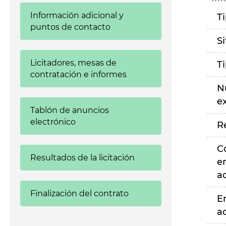
Información adicional y
T
puntos de contacto
S
Licitadores, mesas de
T
contratación e informes
N
e
Tablón de anuncios
electrónico
R
C
Resultados de la licitación
e
a
Finalización del contrato
E
a