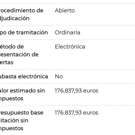
rocedimiento de
Abierto
djudicación
ipo de tramitación
Ordinaria
étodo de
Electrónica
resentación de
ertas
ubasta electrónica
No
alor estimado sin
176.837,93 euros
mpuestos
resupuesto base
176.837,93 euros
citación sin
mpuestos