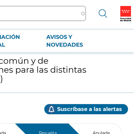
MACIÓN
AVISOS Y
as distintas unidades del Laboratorio Regional de Salud Pública (6 lotes)
AL
NOVEDADES
o común y de
es para las distintas
)
Suscríbase a las alertas
ada
Resuelta
Anulada