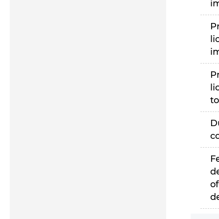
i
P
li
i
P
li
to
D
c
F
d
of
d