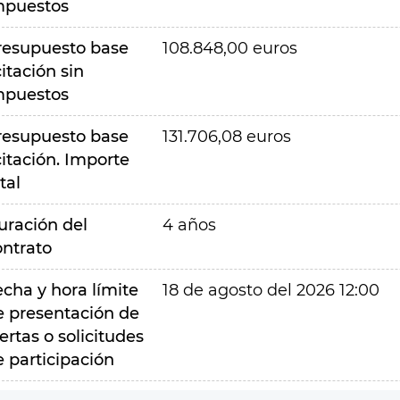
mpuestos
resupuesto base
108.848,00 euros
citación sin
mpuestos
resupuesto base
131.706,08 euros
citación. Importe
tal
uración del
4 años
ontrato
echa y hora límite
18 de agosto del 2026 12:00
e presentación de
ertas o solicitudes
e participación