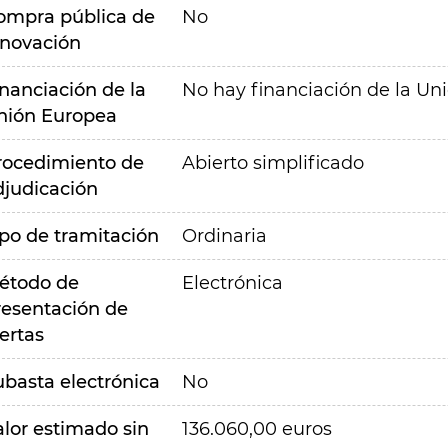
ompra pública de
No
nnovación
inanciación de la
No hay financiación de la Un
nión Europea
rocedimiento de
Abierto simplificado
djudicación
ipo de tramitación
Ordinaria
étodo de
Electrónica
resentación de
ertas
ubasta electrónica
No
alor estimado sin
136.060,00 euros