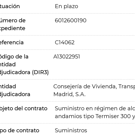
ituación
En plazo
úmero de
6012600190
xpediente
eferencia
C14062
ódigo de la
A13022951
ntidad
djudicadora (DIR3)
ntidad
Consejería de Vivienda, Transp
djudicadora
Madrid, S.A.
bjeto del contrato
Suministro en régimen de alqui
andamios tipo Termiser 300 y
ipo de contrato
Suministros