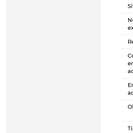
S
N
e
R
C
e
a
E
a
O
T