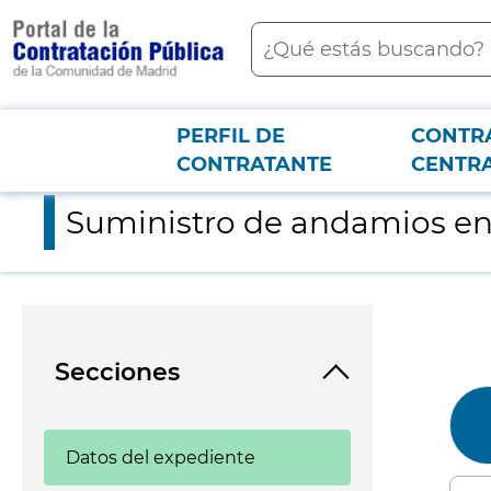
contenido
Buscar
principal
PERFIL DE
CONTR
Menú PCON
2026-3-12
Suministro de andamios en régimen de alquiler
CONTRATANTE
CENTR
Suministro de andamios en
Secciones
Datos del expediente