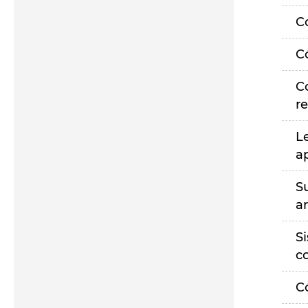
C
C
C
r
L
a
S
a
S
c
C