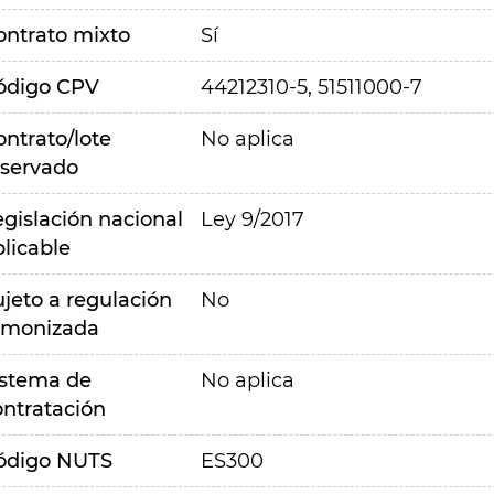
ontrato mixto
Sí
ódigo CPV
44212310-5, 51511000-7
ontrato/lote
No aplica
eservado
egislación nacional
Ley 9/2017
plicable
ujeto a regulación
No
rmonizada
istema de
No aplica
ontratación
ódigo NUTS
ES300