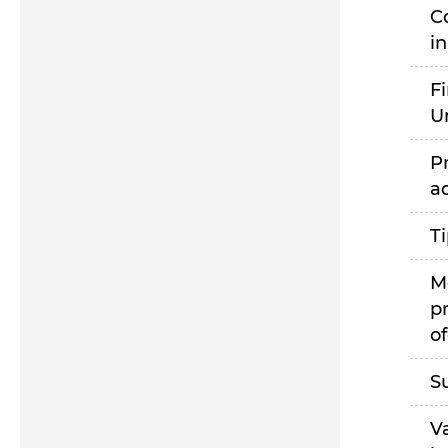
C
i
F
U
P
a
T
M
p
of
S
V