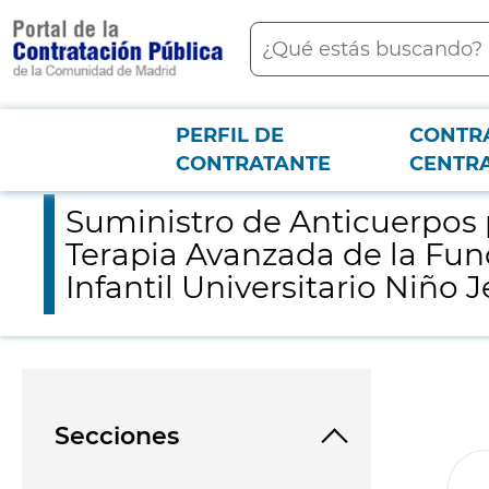
contenido
Buscar
principal
PERFIL DE
CONTR
Menú PCON
2026-3-12
Suministro de Anticuerpos para la Unidad de Fabricación de M
CONTRATANTE
CENTR
Suministro de Anticuerpos
Terapia Avanzada de la Fun
Infantil Universitario Niño 
Secciones