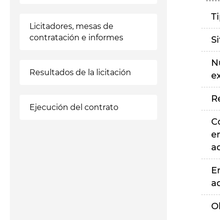
T
Licitadores, mesas de
contratación e informes
S
N
Resultados de la licitación
e
R
Ejecución del contrato
C
e
a
E
a
O