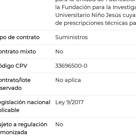
la Fundación para la Investig
Universitario Niño Jesús cuyas
de prescripciones técnicas pa
ipo de contrato
Suministros
ontrato mixto
No
ódigo CPV
33696500-0
ontrato/lote
No aplica
eservado
egislación nacional
Ley 9/2017
plicable
ujeto a regulación
No
rmonizada