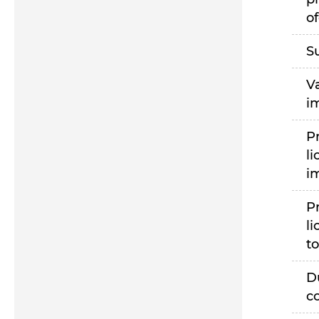
of
S
V
i
P
li
i
P
li
to
D
c