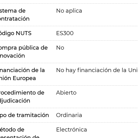
istema de
No aplica
ontratación
ódigo NUTS
ES300
ompra pública de
No
nnovación
inanciación de la
No hay financiación de la Un
nión Europea
rocedimiento de
Abierto
djudicación
ipo de tramitación
Ordinaria
étodo de
Electrónica
resentación de