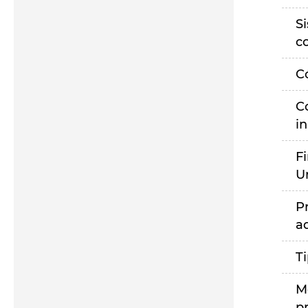
S
c
C
C
i
F
U
P
a
T
M
p