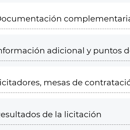
ocumentación complementari
nformación adicional y puntos 
icitadores, mesas de contrataci
esultados de la licitación