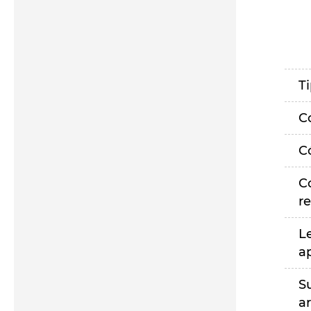
T
C
C
C
r
L
a
S
a