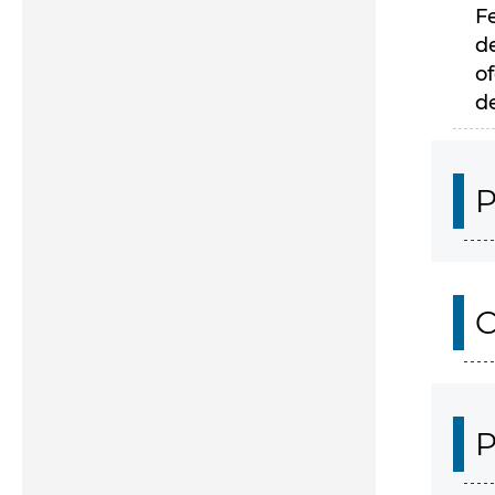
F
d
of
d
P
C
P