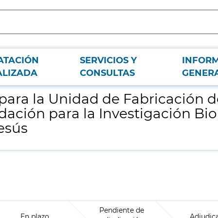
ATACIÓN
SERVICIOS Y
INFOR
edicamentos en Terapia Avanzada de la Fundación para la Investigación Biomé
ALIZADA
CONSULTAS
GENER
 para la Unidad de Fabricación
dación para la Investigación Bi
Jesús
Pendiente de
En plazo
Adjudic