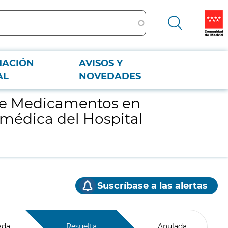
MACIÓN
AVISOS Y
dica del Hospital Infantil Universitario Niño Jesús
AL
NOVEDADES
 de Medicamentos en
omédica del Hospital
Suscríbase a las alertas
ada
Resuelta
Anulada