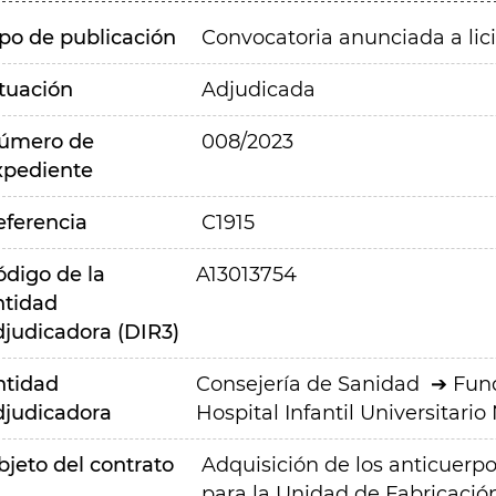
ipo de publicación
Convocatoria anunciada a lic
ituación
Adjudicada
úmero de
008/2023
xpediente
eferencia
C1915
ódigo de la
A13013754
ntidad
djudicadora (DIR3)
ntidad
Consejería de Sanidad
Fund
djudicadora
Hospital Infantil Universitario
bjeto del contrato
Adquisición de los anticuerpo
para la Unidad de Fabricaci