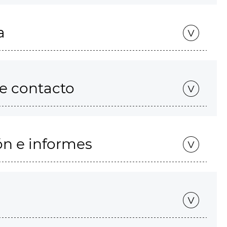
a
de contacto
ón e informes