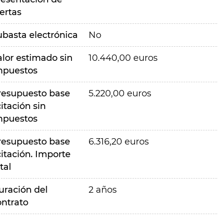
ertas
ubasta electrónica
No
alor estimado sin
10.440,00 euros
mpuestos
resupuesto base
5.220,00 euros
citación sin
mpuestos
resupuesto base
6.316,20 euros
citación. Importe
tal
uración del
2 años
ontrato