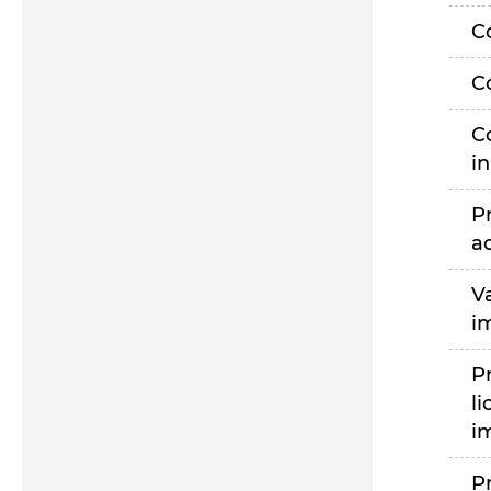
C
C
C
i
P
a
V
i
P
li
i
P