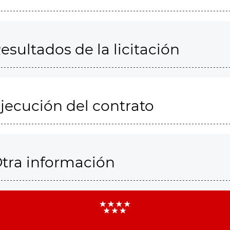
esultados de la licitación
jecución del contrato
tra información