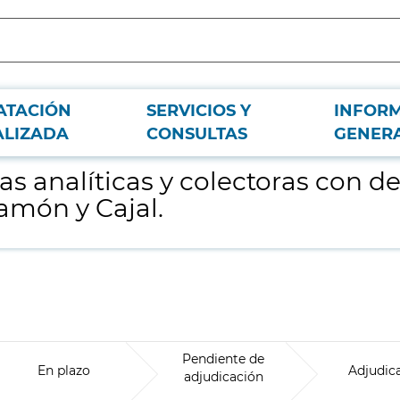
ATACIÓN
SERVICIOS Y
INFOR
o a varios servicios del Hospital Universitario Ramón y Cajal.
ALIZADA
CONSULTAS
GENER
s analíticas y colectoras con des
Ramón y Cajal.
Pendiente de
En plazo
Adjudic
adjudicación