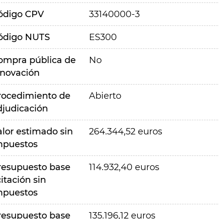
ódigo CPV
33140000-3
ódigo NUTS
ES300
ompra pública de
No
nnovación
rocedimiento de
Abierto
djudicación
alor estimado sin
264.344,52 euros
mpuestos
resupuesto base
114.932,40 euros
citación sin
mpuestos
resupuesto base
135.196,12 euros