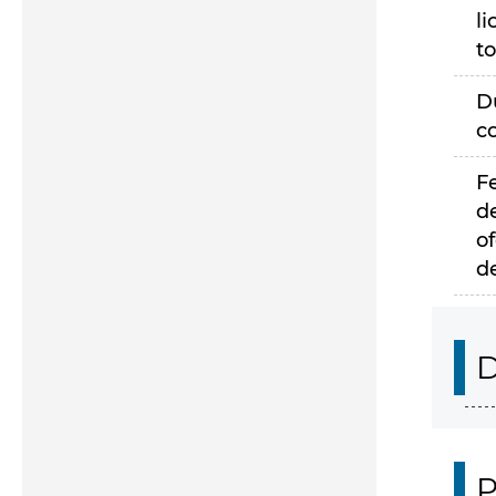
li
to
D
c
F
d
of
d
D
P