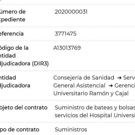
úmero de
2020000031
xpediente
eferencia
3771475
ódigo de la
A13013769
ntidad
djudicadora (DIR3)
ntidad
Consejería de Sanidad
Serv
djudicadora
General Asistencial
Gerenci
Universitario Ramón y Cajal
bjeto del contrato
Suministro de bateas y bolsas 
servicios del Hospital Univers
ipo de contrato
Suministros