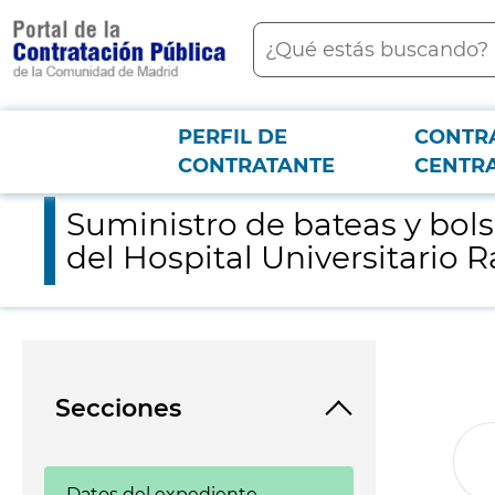
contenido
Buscar
principal
PERFIL DE
CONTR
Menú PCON
2026-3-12
Suministro de bateas y bolsas analíticas y colectoras con destin
CONTRATANTE
CENTR
Suministro de bateas y bolsa
del Hospital Universitario 
Secciones
Datos del expediente