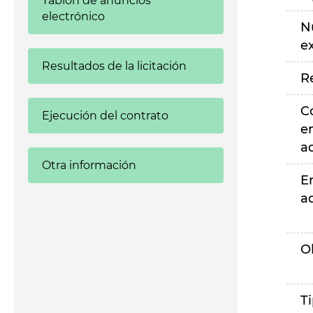
Tablón de anuncios
electrónico
N
e
Resultados de la licitación
R
C
Ejecución del contrato
e
a
Otra información
E
a
O
T