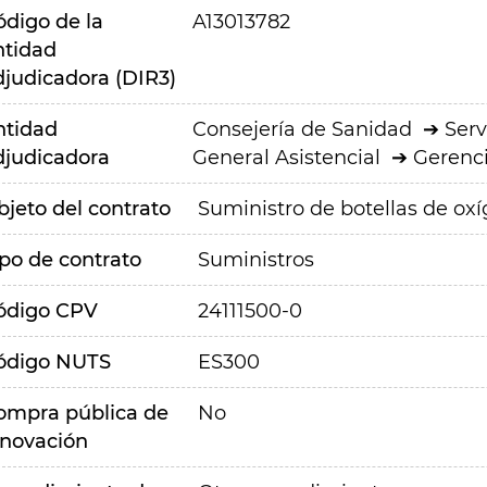
ódigo de la
A13013782
ntidad
djudicadora (DIR3)
ntidad
Consejería de Sanidad
Serv
djudicadora
General Asistencial
Gerenci
bjeto del contrato
Suministro de botellas de ox
ipo de contrato
Suministros
ódigo CPV
24111500-0
ódigo NUTS
ES300
ompra pública de
No
nnovación