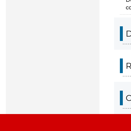
D
c
D
R
O