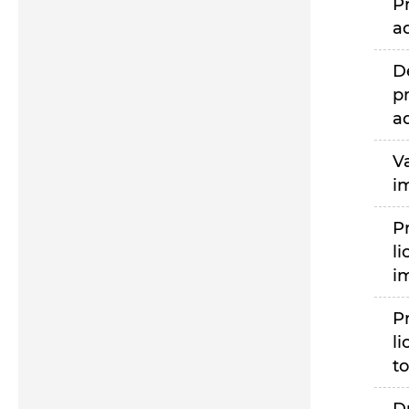
P
a
D
p
a
V
i
P
li
i
P
li
to