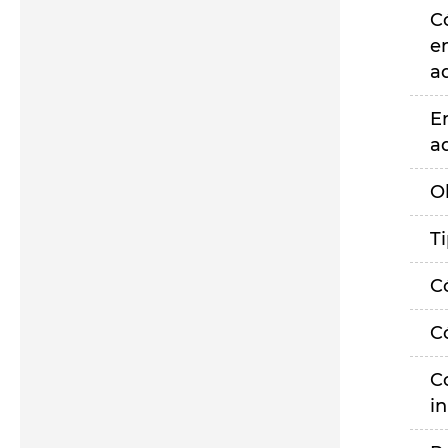
C
e
a
E
a
O
T
C
C
C
i