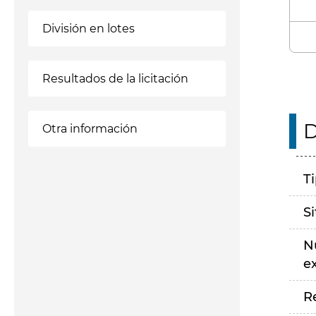
División en lotes
Resultados de la licitación
D
Otra información
T
S
N
e
R