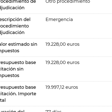
rocedimiento de
Otro procedimiento
djudicación
escripción del
Emergencia
rocedimiento
djudicación
alor estimado sin
19.228,00 euros
mpuestos
resupuesto base
19.228,00 euros
citación sin
mpuestos
resupuesto base
19.997,12 euros
citación. Importe
tal