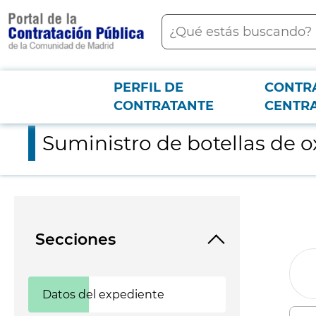
contenido
Buscar
principal
PERFIL DE
CONTR
Menú PCON
2026-3-12
Suministro de botellas de oxígeno medicinal comprimido portá
CONTRATANTE
CENTR
Suministro de botellas de 
Secciones
Datos del expediente