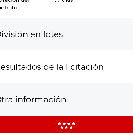
uración del
77 días
ontrato
ivisión en lotes
esultados de la licitación
tra información