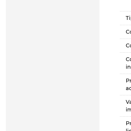
T
C
C
C
i
P
a
V
i
P