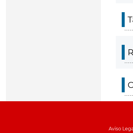
T
R
O
Aviso Lega