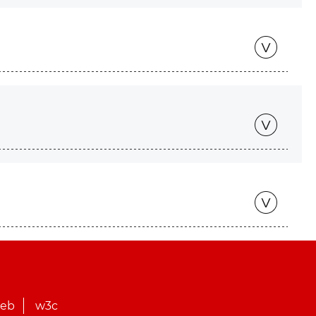
web
w3c