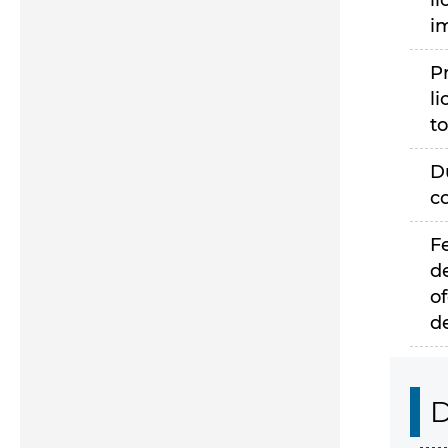
li
i
P
li
to
D
c
F
d
of
d
D