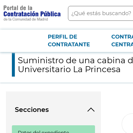
contenido
Buscar
principal
PERFIL DE
CONTR
Menú PCON
2026-3-12
Suministro de una cabina de fototerapia de cuerpo entero para
CONTRATANTE
CENTR
Suministro de una cabina de
Universitario La Princesa
Secciones
Datos del expediente