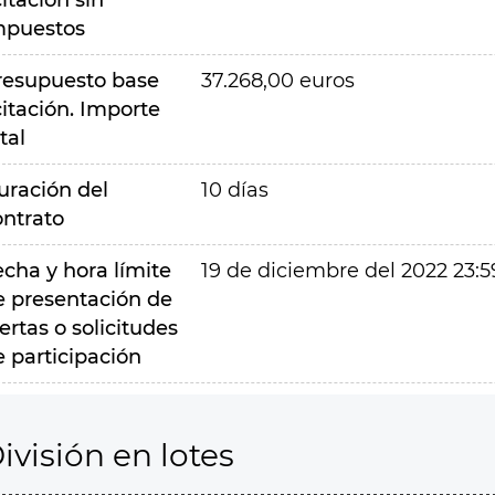
citación sin
mpuestos
resupuesto base
37.268,00 euros
citación. Importe
tal
uración del
10 días
ontrato
echa y hora límite
19 de diciembre del 2022 23:5
e presentación de
ertas o solicitudes
e participación
ivisión en lotes