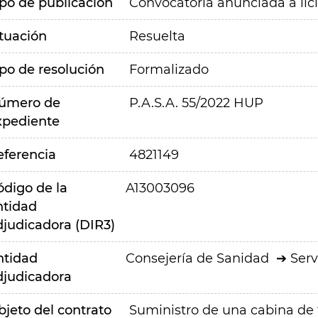
ipo de publicación
Convocatoria anunciada a lic
ituación
Resuelta
ipo de resolución
Formalizado
úmero de
P.A.S.A. 55/2022 HUP
xpediente
eferencia
4821149
ódigo de la
A13003096
ntidad
djudicadora (DIR3)
ntidad
Consejería de Sanidad
Serv
djudicadora
bjeto del contrato
Suministro de una cabina de 