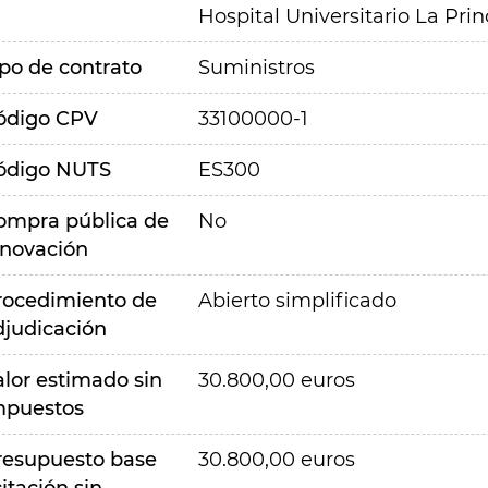
Hospital Universitario La Pri
ipo de contrato
Suministros
ódigo CPV
33100000-1
ódigo NUTS
ES300
ompra pública de
No
nnovación
rocedimiento de
Abierto simplificado
djudicación
alor estimado sin
30.800,00 euros
mpuestos
resupuesto base
30.800,00 euros