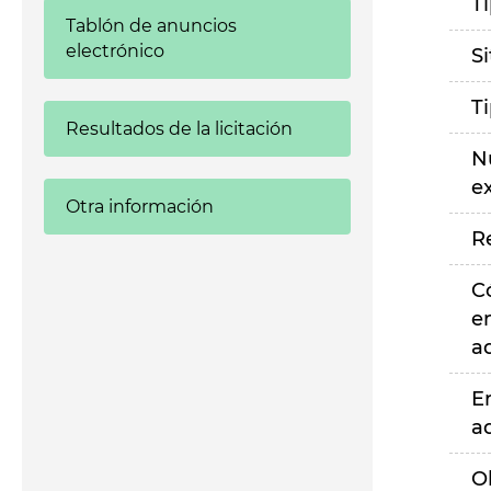
T
Tablón de anuncios
electrónico
S
T
Resultados de la licitación
N
e
Otra información
R
C
e
a
E
a
O