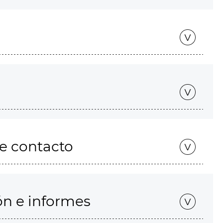
de contacto
ón e informes