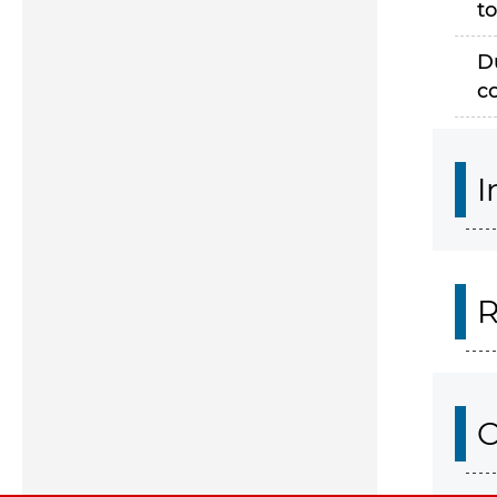
to
D
c
I
R
O