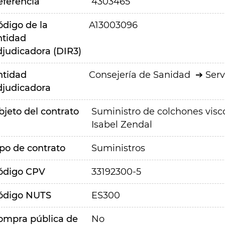
eferencia
4303465
ódigo de la
A13003096
ntidad
djudicadora (DIR3)
ntidad
Consejería de Sanidad
Serv
djudicadora
bjeto del contrato
Suministro de colchones visc
Isabel Zendal
ipo de contrato
Suministros
ódigo CPV
33192300-5
ódigo NUTS
ES300
ompra pública de
No