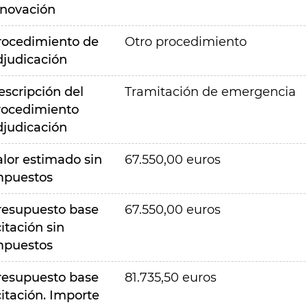
nnovación
rocedimiento de
Otro procedimiento
djudicación
escripción del
Tramitación de emergencia
rocedimiento
djudicación
alor estimado sin
67.550,00 euros
mpuestos
resupuesto base
67.550,00 euros
citación sin
mpuestos
resupuesto base
81.735,50 euros
citación. Importe