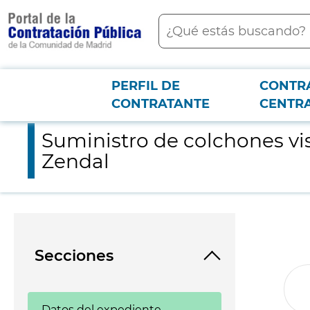
contenido
Buscar
principal
PERFIL DE
CONTR
Menú PCON
2026-3-12
Suministro de colchones viscolásticos para el Hospital de Eme
CONTRATANTE
CENTR
Suministro de colchones vis
Zendal
Secciones
Datos del expediente