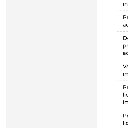
i
P
a
D
p
a
V
i
P
li
i
P
li