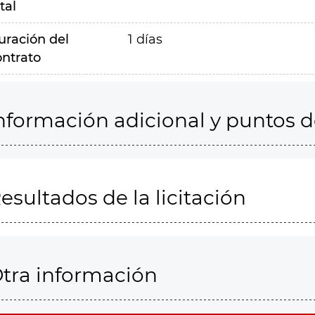
tal
uración del
1 días
ontrato
nformación adicional y puntos 
esultados de la licitación
tra información