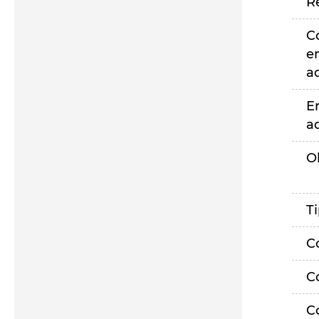
R
C
e
a
E
a
O
T
C
C
C