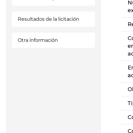
N
e
Resultados de la licitación
R
C
Otra información
e
a
E
a
O
T
C
C