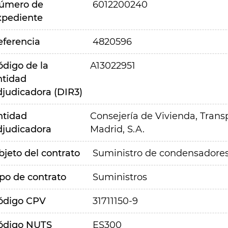
úmero de
6012200240
xpediente
eferencia
4820596
ódigo de la
A13022951
ntidad
djudicadora (DIR3)
ntidad
Consejería de Vivienda, Transp
djudicadora
Madrid, S.A.
bjeto del contrato
Suministro de condensadores 
ipo de contrato
Suministros
ódigo CPV
31711150-9
ódigo NUTS
ES300