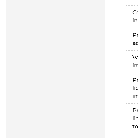
C
i
P
a
V
i
P
li
i
P
li
to