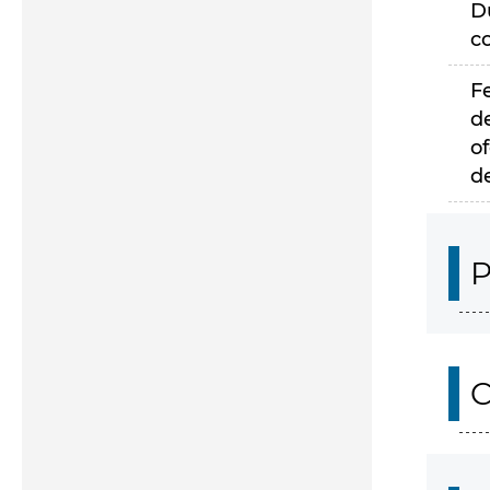
D
c
F
d
of
d
P
C