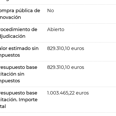
ompra pública de
No
nnovación
rocedimiento de
Abierto
djudicación
alor estimado sin
829.310,10 euros
mpuestos
resupuesto base
829.310,10 euros
citación sin
mpuestos
resupuesto base
1.003.465,22 euros
citación. Importe
tal