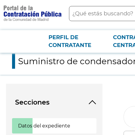
contenido
Buscar
principal
PERFIL DE
CONTR
Menú PCON
2026-3-12
Suministro de condensadores para los coches del material mó
CONTRATANTE
CENTR
Suministro de condensadore
Secciones
Datos del expediente