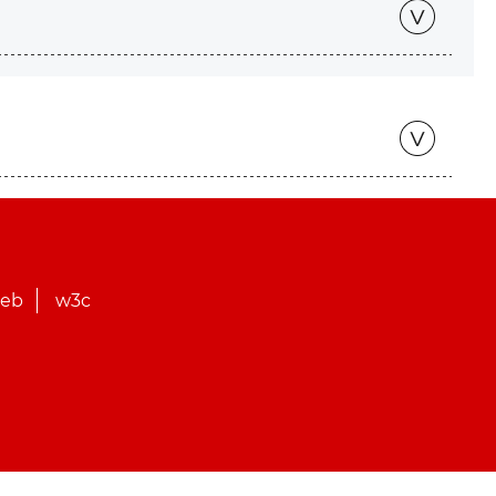
web
w3c