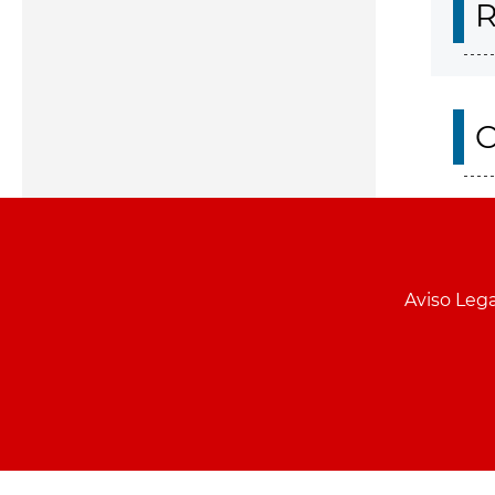
R
O
Aviso Lega
Menu
pie
PCON