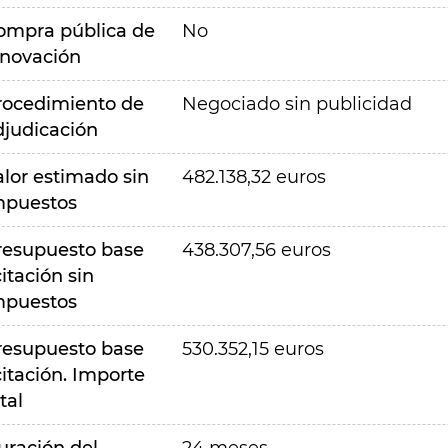
ompra pública de
No
nnovación
rocedimiento de
Negociado sin publicidad
djudicación
alor estimado sin
482.138,32 euros
mpuestos
resupuesto base
438.307,56 euros
citación sin
mpuestos
resupuesto base
530.352,15 euros
citación. Importe
tal