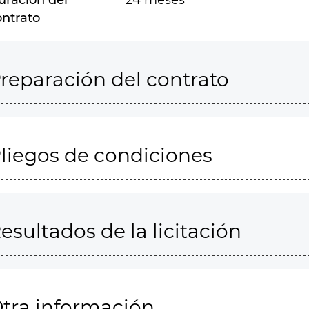
uración del
24 meses
ontrato
reparación del contrato
liegos de condiciones
esultados de la licitación
tra información