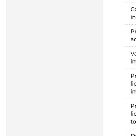
C
i
P
a
V
i
P
li
i
P
li
to