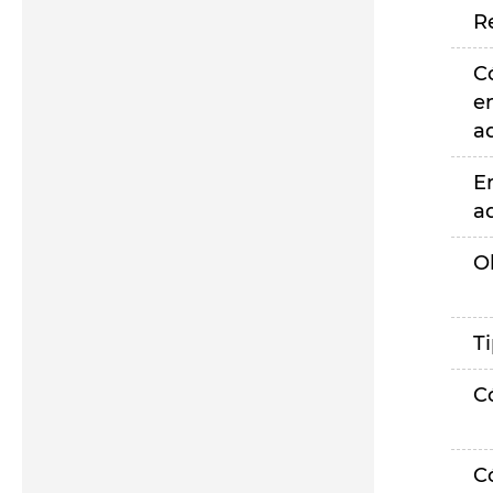
R
C
e
a
E
a
O
T
C
C