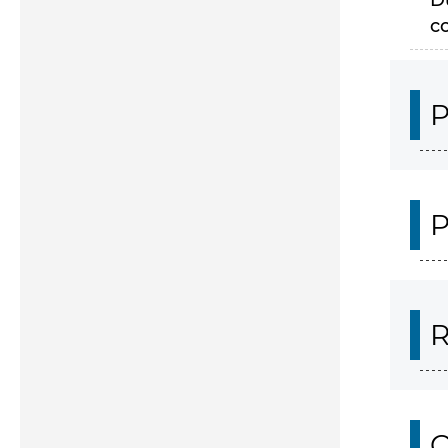
D
c
P
P
R
O