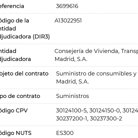
eferencia
3699616
ódigo de la
A13022951
ntidad
djudicadora (DIR3)
ntidad
Consejería de Vivienda, Transp
djudicadora
Madrid, S.A.
bjeto del contrato
Suministro de consumibles y 
Madrid, S.A.
ipo de contrato
Suministros
ódigo CPV
30124100-5, 30124150-0, 30124
30237200-1, 30237300-2
ódigo NUTS
ES300