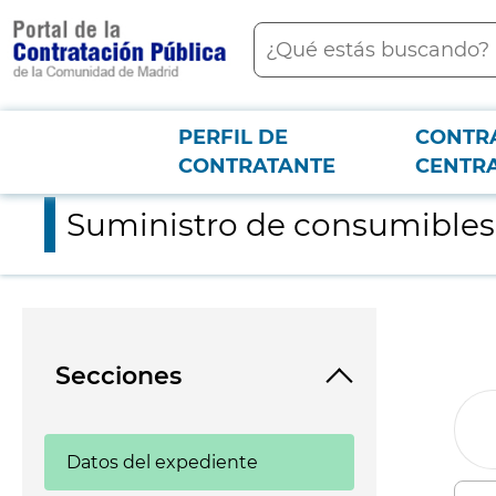
contenido
Buscar
principal
PERFIL DE
CONTR
Menú PCON
2026-3-12
Suministro de consumibles y repuestos informáticos para Metr
CONTRATANTE
CENTR
Suministro de consumibles 
Secciones
Datos del expediente