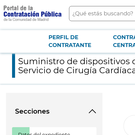
contenido
Buscar
principal
PERFIL DE
CONTR
Menú PCON
2026-3-12
Suministro de dispositivos de asistencia cardio-pulmonar y vent
CONTRATANTE
CENTR
Suministro de dispositivos 
Servicio de Cirugía Cardíaca
Secciones
Datos del expediente