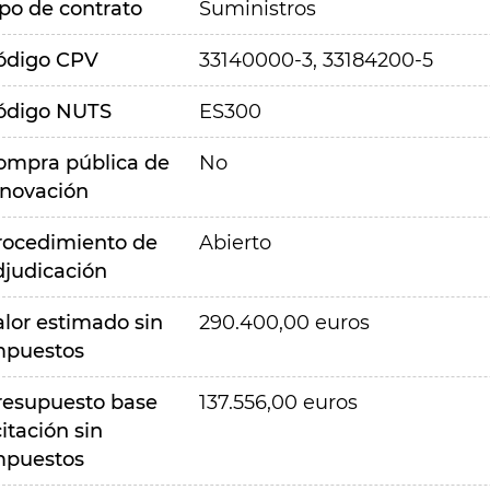
ipo de contrato
Suministros
ódigo CPV
33140000-3, 33184200-5
ódigo NUTS
ES300
ompra pública de
No
nnovación
rocedimiento de
Abierto
djudicación
alor estimado sin
290.400,00 euros
mpuestos
resupuesto base
137.556,00 euros
citación sin
mpuestos