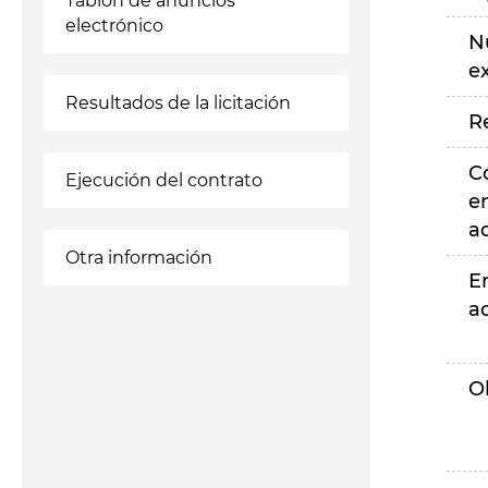
Tablón de anuncios
electrónico
N
e
Resultados de la licitación
R
C
Ejecución del contrato
e
a
Otra información
E
a
O