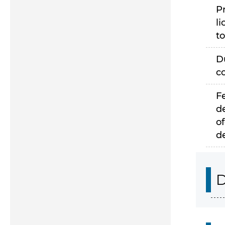
P
li
to
D
c
F
d
of
d
D