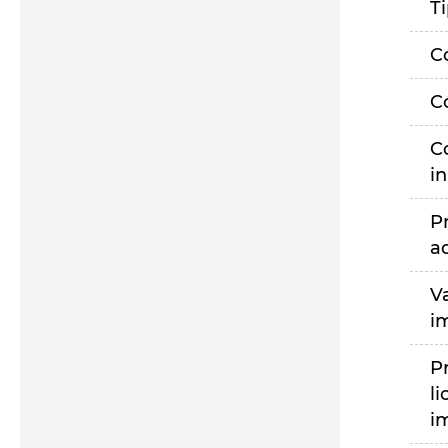
T
C
C
C
i
P
a
V
i
P
li
i