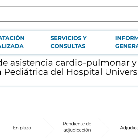
ATACIÓN
SERVICIOS Y
INFOR
ricular para el Servicio de Cirugía Cardíaca Pediátrica del Hospital Universit
ALIZADA
CONSULTAS
GENER
de asistencia cardio-pulmonar y 
 Pediátrica del Hospital Univers
Pendiente de
En plazo
Adjudic
adjudicación