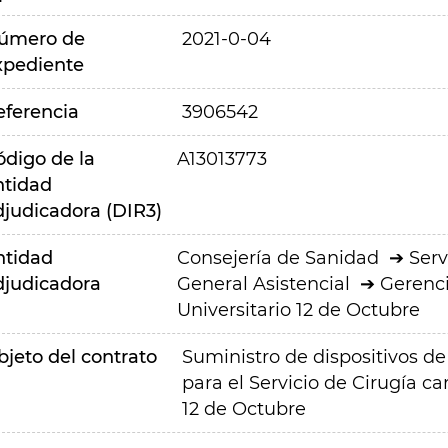
úmero de
2021-0-04
xpediente
eferencia
3906542
ódigo de la
A13013773
ntidad
djudicadora (DIR3)
ntidad
Consejería de Sanidad
Serv
djudicadora
General Asistencial
Gerenci
Universitario 12 de Octubre
bjeto del contrato
Suministro de dispositivos de
para el Servicio de Cirugía ca
12 de Octubre