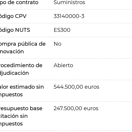
ipo de contrato
Suministros
ódigo CPV
33140000-3
ódigo NUTS
ES300
ompra pública de
No
nnovación
rocedimiento de
Abierto
djudicación
alor estimado sin
544.500,00 euros
mpuestos
resupuesto base
247.500,00 euros
citación sin
mpuestos