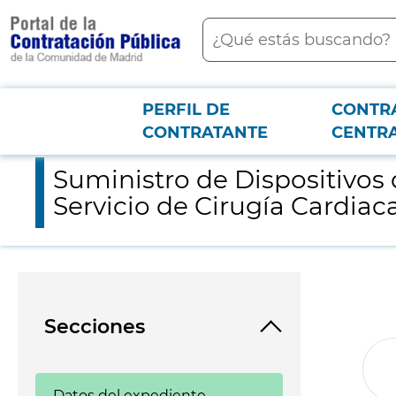
contenido
Buscar
principal
PERFIL DE
CONTR
Menú PCON
2026-3-12
Suministro de Dispositivos de Asistencia Mecánica Cardiopulmo
CONTRATANTE
CENTR
Suministro de Dispositivos
Servicio de Cirugía Cardiaca
Secciones
Datos del expediente