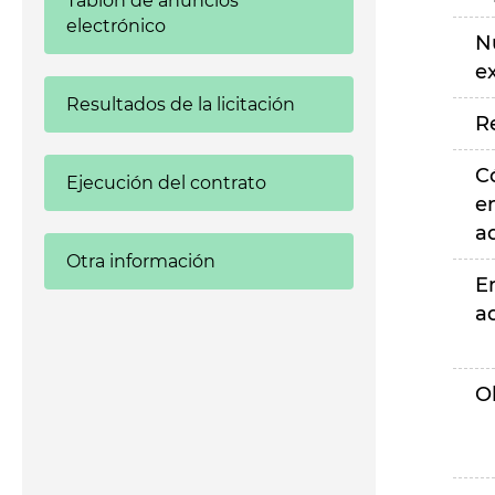
Tablón de anuncios
electrónico
N
e
Resultados de la licitación
R
C
Ejecución del contrato
e
a
Otra información
E
a
O