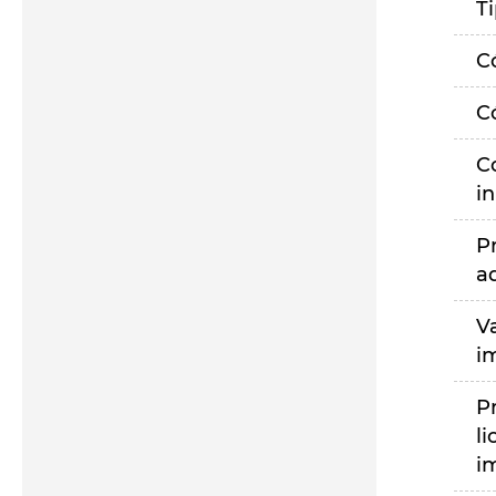
T
C
C
C
i
P
a
V
i
P
li
i