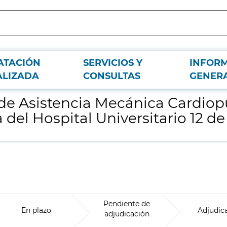
ATACIÓN
SERVICIOS Y
INFOR
nar Adulto, para el Servicio de Cirugía Cardiaca del Hospital Universitario 1
ALIZADA
CONSULTAS
GENER
 de Asistencia Mecánica Cardiop
 del Hospital Universitario 12 d
Pendiente de
En plazo
Adjudic
adjudicación