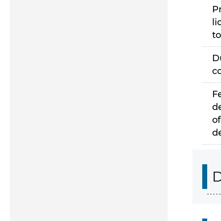
P
li
to
D
c
F
d
of
d
D