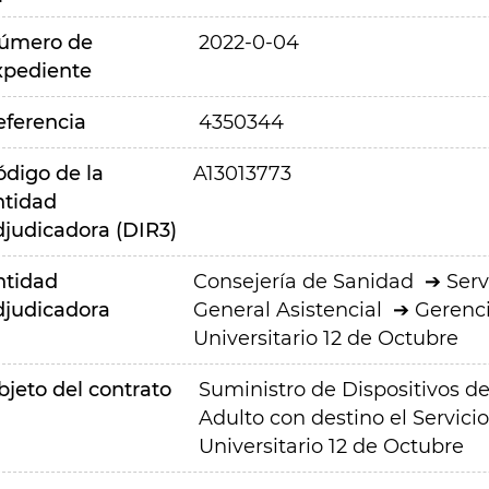
úmero de
2022-0-04
xpediente
eferencia
4350344
ódigo de la
A13013773
ntidad
djudicadora (DIR3)
ntidad
Consejería de Sanidad
Serv
djudicadora
General Asistencial
Gerenci
Universitario 12 de Octubre
bjeto del contrato
Suministro de Dispositivos 
Adulto con destino el Servici
Universitario 12 de Octubre