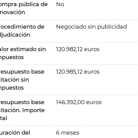
ompra pública de
No
nnovación
rocedimiento de
Negociado sin publicidad
djudicación
alor estimado sin
120.982,12 euros
mpuestos
resupuesto base
120.985,12 euros
citación sin
mpuestos
resupuesto base
146.392,00 euros
citación. Importe
tal
uración del
6 meses