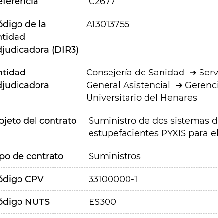
eferencia
C2677
ódigo de la
A13013755
ntidad
djudicadora (DIR3)
ntidad
Consejería de Sanidad
Serv
djudicadora
General Asistencial
Gerenci
Universitario del Henares
bjeto del contrato
Suministro de dos sistemas 
estupefacientes PYXIS para e
ipo de contrato
Suministros
ódigo CPV
33100000-1
ódigo NUTS
ES300