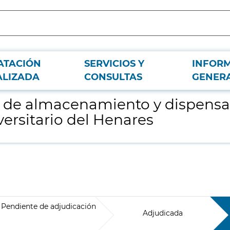
ATACIÓN
SERVICIOS Y
INFOR
de estupefacientes (PYXIS) para el Hospital Universitario del Henares
ALIZADA
CONSULTAS
GENER
s de almacenamiento y dispensa
versitario del Henares
Pendiente de adjudicación
Adjudicada