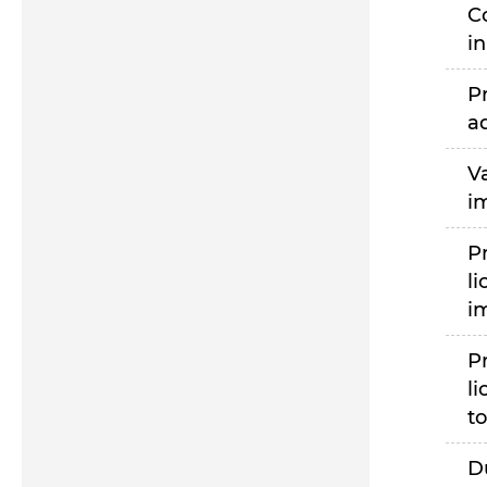
C
i
P
a
V
i
P
li
i
P
li
to
D