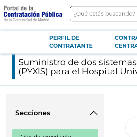
contenido
Buscar
principal
PERFIL DE
CONTR
Menú PCON
2026-3-12
Suministro de dos sistemas de almacenamiento y dispensación 
CONTRATANTE
CENTR
Suministro de dos sistema
(PYXIS) para el Hospital Uni
Secciones
Datos del expediente