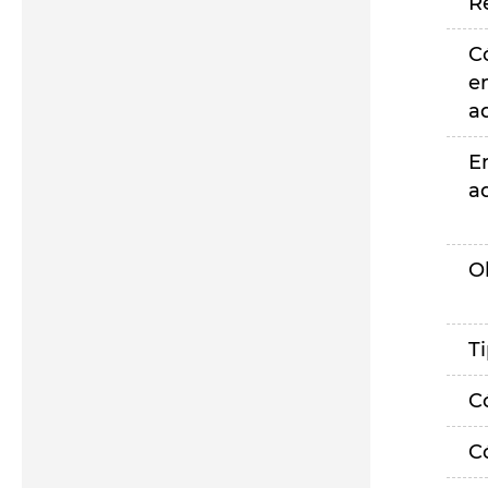
R
C
e
a
E
a
O
T
C
C