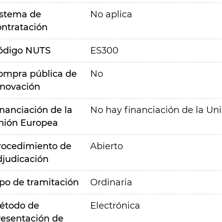
istema de
No aplica
ontratación
ódigo NUTS
ES300
ompra pública de
No
nnovación
inanciación de la
No hay financiación de la Un
nión Europea
rocedimiento de
Abierto
djudicación
ipo de tramitación
Ordinaria
étodo de
Electrónica
resentación de