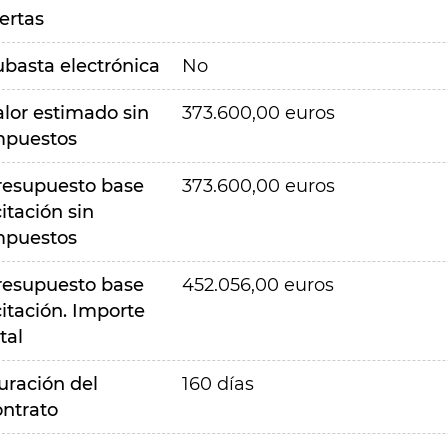
ertas
ubasta electrónica
No
alor estimado sin
373.600,00 euros
mpuestos
resupuesto base
373.600,00 euros
citación sin
mpuestos
resupuesto base
452.056,00 euros
citación. Importe
tal
uración del
160 días
ontrato