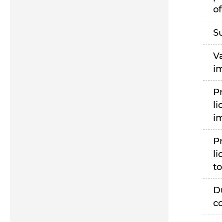
of
S
V
i
P
li
i
P
li
to
D
c