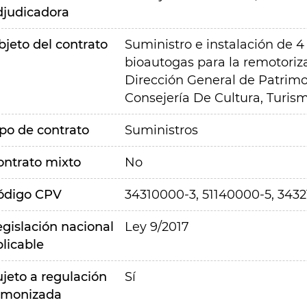
djudicadora
bjeto del contrato
Suministro e instalación de 4
bioautogas para la remotoriza
Dirección General de Patrimon
Consejería De Cultura, Turi
ipo de contrato
Suministros
ontrato mixto
No
ódigo CPV
34310000-3, 51140000-5, 3432
egislación nacional
Ley 9/2017
plicable
ujeto a regulación
Sí
rmonizada