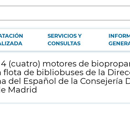
ATACIÓN
SERVICIOS Y
INFOR
autogas o bioautogas para la remotorización de la flota de bibliobuses de la 
ALIZADA
CONSULTAS
GENER
e 4 (cuatro) motores de bioprop
a flota de bibliobuses de la Dire
na del Español de la Consejería 
de Madrid