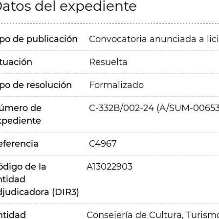
atos del expediente
ipo de publicación
Convocatoria anunciada a lic
ituación
Resuelta
ipo de resolución
Formalizado
úmero de
C-332B/002-24 (A/SUM-00653
xpediente
eferencia
C4967
ódigo de la
A13022903
ntidad
djudicadora (DIR3)
ntidad
Consejería de Cultura, Turism