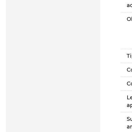
a
O
T
C
C
L
a
S
a