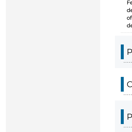
F
d
of
d
P
C
P