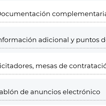
ocumentación complementari
nformación adicional y puntos 
icitadores, mesas de contrataci
ablón de anuncios electrónico