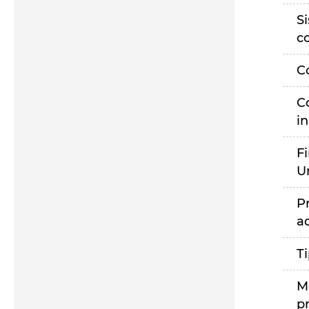
S
c
C
C
i
F
U
P
a
T
M
p