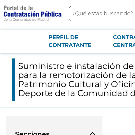
contenido
Buscar
principal
PERFIL DE
CONTR
Menú PCON
2026-3-12
Suministro e instalación de 4 (cuatro) motores de biopropano, 
CONTRATANTE
CENTR
Consejería De Cultura, Turismo y Deporte de la Comunidad de Madrid
Suministro e instalación d
para la remotorización de l
Patrimonio Cultural y Ofici
Deporte de la Comunidad 
Secciones