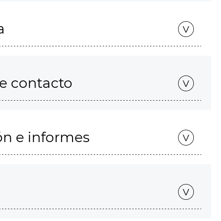
a
de contacto
ón e informes