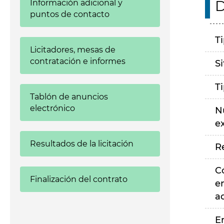
D
Información adicional y
puntos de contacto
T
Licitadores, mesas de
contratación e informes
S
T
Tablón de anuncios
electrónico
N
e
Resultados de la licitación
R
C
Finalización del contrato
e
a
E