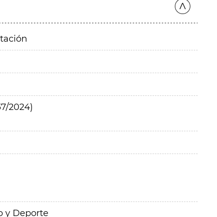
itación
7/2024)
o y Deporte