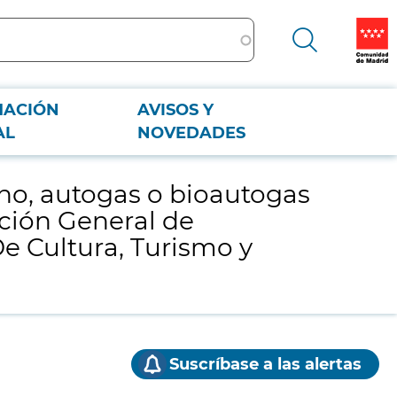
MACIÓN
AVISOS Y
Dirección General de Patrimonio Cultural y Oficina del Español de la
AL
NOVEDADES
ano, autogas o bioautogas
cción General de
De Cultura, Turismo y
Suscríbase a las alertas