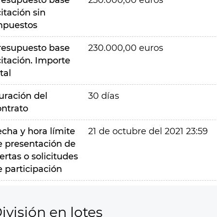
resupuesto base
230.000,00 euros
citación sin
mpuestos
resupuesto base
230.000,00 euros
citación. Importe
tal
uración del
30 días
ontrato
echa y hora límite
21 de octubre del 2021 23:59
e presentación de
ertas o solicitudes
e participación
ivisión en lotes