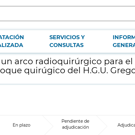
ATACIÓN
SERVICIOS Y
INFOR
ervicio de Traumatología del nuevo bloque quirúgico del H.G.U. Gregorio Mar
ALIZADA
CONSULTAS
GENER
 un arco radioquirúrgico para el 
oque quirúgico del H.G.U. Greg
Pendiente de
En plazo
Adjudic
adjudicación