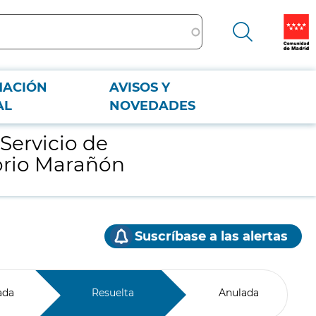
MACIÓN
AVISOS Y
añón
AL
NOVEDADES
Servicio de
orio Marañón
Suscríbase a las alertas
ada
Resuelta
Anulada