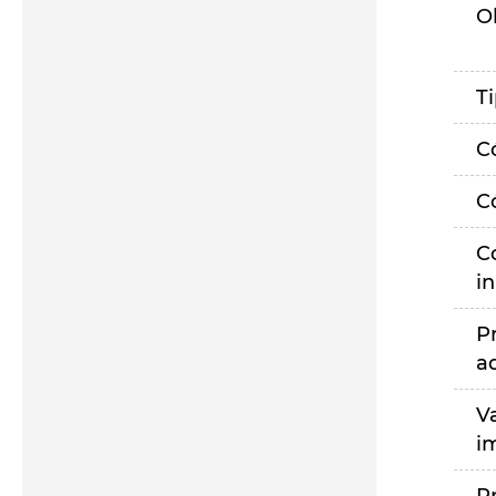
O
T
C
C
C
i
P
a
V
i