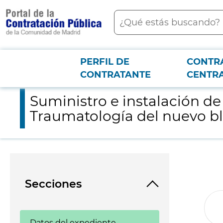
contenido
Buscar
principal
PERFIL DE
CONTR
Menú PCON
2026-3-12
Suministro e instalación de un arco radioquirúrgico para el S
CONTRATANTE
CENTR
Suministro e instalación de
Traumatología del nuevo bl
Secciones
Datos del expediente