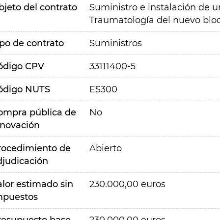
bjeto del contrato
Suministro e instalación de u
Traumatología del nuevo bloq
ipo de contrato
Suministros
ódigo CPV
33111400-5
ódigo NUTS
ES300
ompra pública de
No
nnovación
rocedimiento de
Abierto
djudicación
alor estimado sin
230.000,00 euros
mpuestos