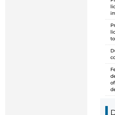
P
li
i
P
li
to
D
c
F
d
of
d
D