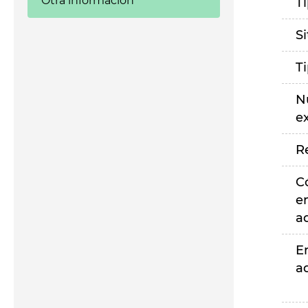
Otra información
T
S
T
N
e
R
C
e
a
E
a