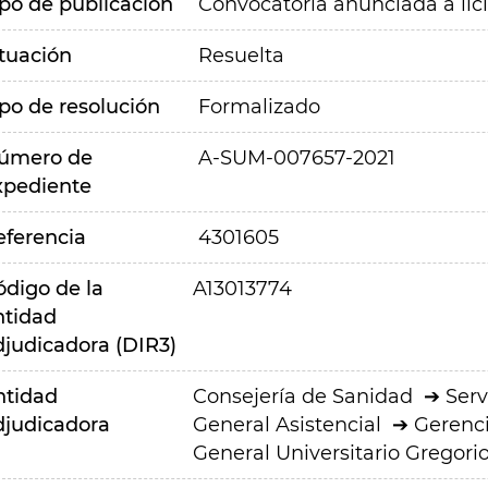
ipo de publicación
Convocatoria anunciada a lic
ituación
Resuelta
ipo de resolución
Formalizado
úmero de
A-SUM-007657-2021
xpediente
eferencia
4301605
ódigo de la
A13013774
ntidad
djudicadora (DIR3)
ntidad
Consejería de Sanidad
Serv
djudicadora
General Asistencial
Gerenci
General Universitario Gregor