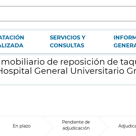
ATACIÓN
SERVICIOS Y
INFOR
as de paciente y otro mobiliario general, para el Hospital General Universitar
ALIZADA
CONSULTAS
GENER
 mobiliario de reposición de taqu
 Hospital General Universitario 
Pendiente de
En plazo
Adjudic
adjudicación