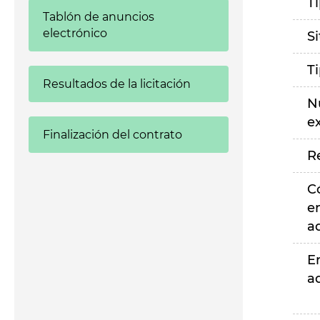
T
Tablón de anuncios
electrónico
S
T
Resultados de la licitación
N
e
Finalización del contrato
R
C
e
a
E
a