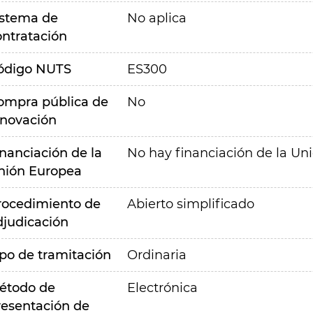
istema de
No aplica
ontratación
ódigo NUTS
ES300
ompra pública de
No
nnovación
inanciación de la
No hay financiación de la Un
nión Europea
rocedimiento de
Abierto simplificado
djudicación
ipo de tramitación
Ordinaria
étodo de
Electrónica
resentación de