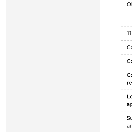
O
T
C
C
C
r
L
a
S
a