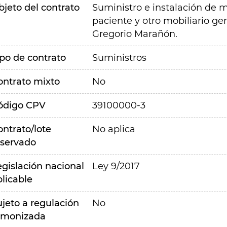
bjeto del contrato
Suministro e instalación de m
paciente y otro mobiliario gen
Gregorio Marañón.
ipo de contrato
Suministros
ontrato mixto
No
ódigo CPV
39100000-3
ontrato/lote
No aplica
eservado
egislación nacional
Ley 9/2017
plicable
ujeto a regulación
No
rmonizada