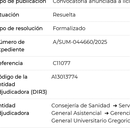
ipo de publicación
Convocatoria anunciada a lic
ituación
Resuelta
ipo de resolución
Formalizado
úmero de
A/SUM-044660/2025
xpediente
eferencia
C11077
ódigo de la
A13013774
ntidad
djudicadora (DIR3)
ntidad
Consejería de Sanidad
Serv
djudicadora
General Asistencial
Gerenci
General Universitario Gregor