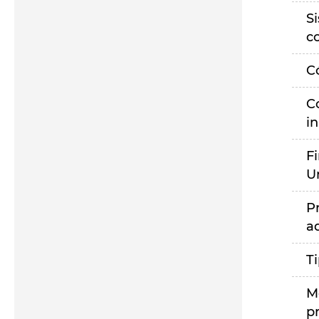
S
c
C
C
i
F
U
P
a
T
M
p