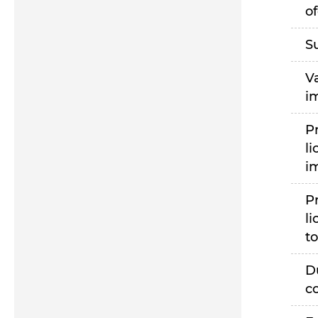
of
S
V
i
P
li
i
P
li
to
D
c