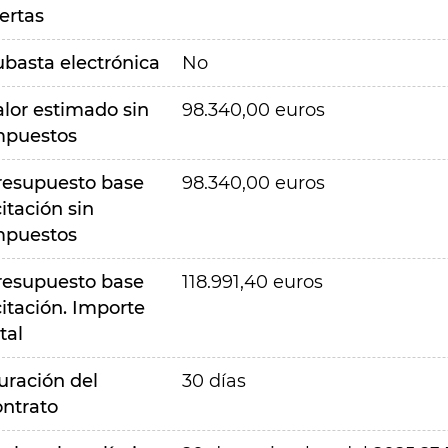
ertas
ubasta electrónica
No
alor estimado sin
98.340,00 euros
mpuestos
resupuesto base
98.340,00 euros
citación sin
mpuestos
resupuesto base
118.991,40 euros
citación. Importe
tal
uración del
30 días
ontrato