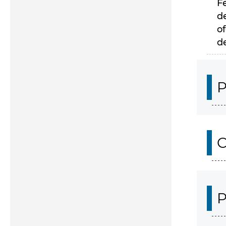
F
d
of
d
P
C
P