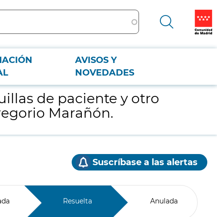
MACIÓN
AVISOS Y
io Gregorio Marañón.
AL
NOVEDADES
illas de paciente y otro
Gregorio Marañón.
Suscríbase a las alertas
ada
Resuelta
Anulada