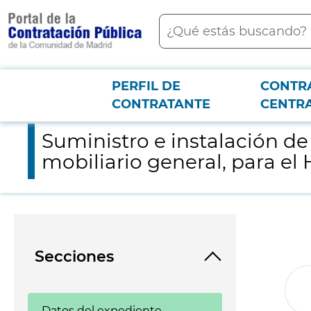
contenido
Buscar
principal
PERFIL DE
CONTR
Menú PCON
2026-3-12
Suministro e instalación de mobiliario de reposición de taquill
CONTRATANTE
CENTR
Suministro e instalación de
mobiliario general, para el
Secciones
Datos del expediente