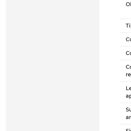
O
T
C
C
C
r
L
a
S
a