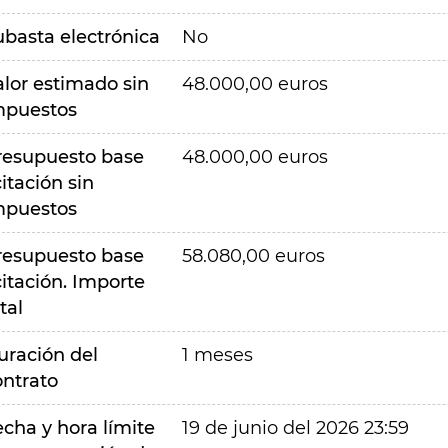
ubasta electrónica
No
alor estimado sin
48.000,00 euros
mpuestos
resupuesto base
48.000,00 euros
citación sin
mpuestos
resupuesto base
58.080,00 euros
citación. Importe
tal
uración del
1 meses
ontrato
echa y hora límite
19 de junio del 2026 23:59