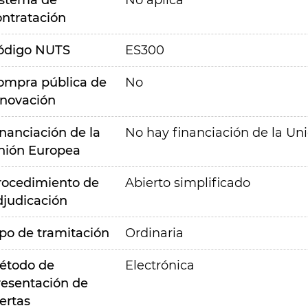
istema de
No aplica
ontratación
ódigo NUTS
ES300
ompra pública de
No
nnovación
inanciación de la
No hay financiación de la Un
nión Europea
rocedimiento de
Abierto simplificado
djudicación
ipo de tramitación
Ordinaria
étodo de
Electrónica
resentación de
ertas