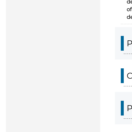
d
of
d
P
C
P