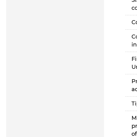
S
c
C
C
i
F
U
P
a
T
M
p
of