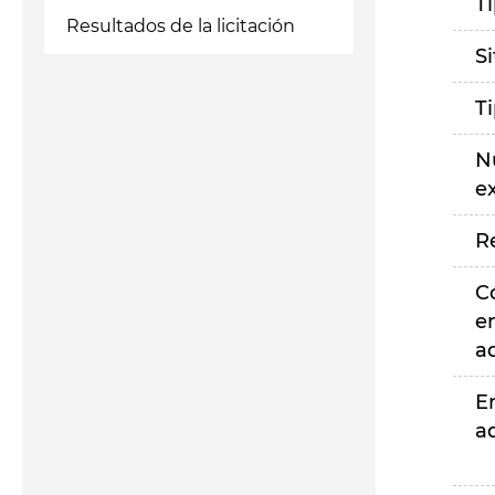
T
Resultados de la licitación
S
T
N
e
R
C
e
a
E
a