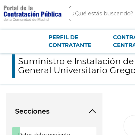
contenido
Buscar
principal
PERFIL DE
CONTR
Menú PCON
2026-3-12
Suministro e Instalación de un Polígrafo para el Servicio de C
CONTRATANTE
CENTR
Suministro e Instalación de 
General Universitario Greg
Secciones
Datos del expediente