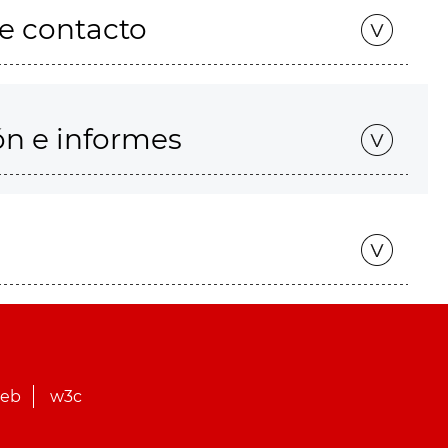
de contacto
ón e informes
web
w3c