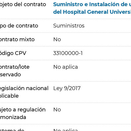
bjeto del contrato
Suministro e Instalación de u
del Hospital General Univer
ipo de contrato
Suministros
ontrato mixto
No
ódigo CPV
33100000-1
ontrato/lote
No aplica
eservado
egislación nacional
Ley 9/2017
plicable
ujeto a regulación
No
rmonizada