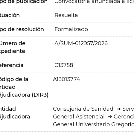
ipo de publicación
Convocatoria anunciada a lic
ituación
Resuelta
ipo de resolución
Formalizado
úmero de
A/SUM-012957/2026
xpediente
eferencia
C13758
ódigo de la
A13013774
ntidad
djudicadora (DIR3)
ntidad
Consejería de Sanidad
Serv
djudicadora
General Asistencial
Gerenci
General Universitario Gregor