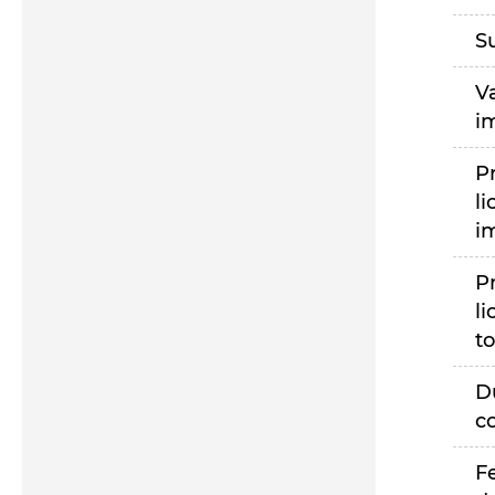
S
V
i
P
li
i
P
li
to
D
c
F