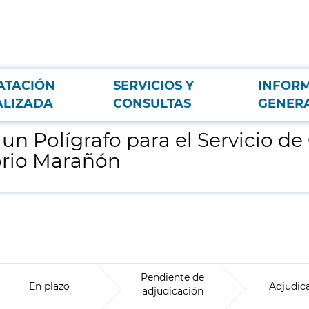
ATACIÓN
SERVICIOS Y
INFOR
ardiología del Hospital General Universitario Gregorio Marañón
ALIZADA
CONSULTAS
GENER
un Polígrafo para el Servicio de
orio Marañón
Pendiente de
En plazo
Adjudic
adjudicación