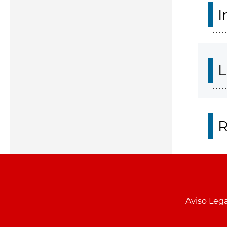
I
L
R
Aviso Lega
Menu
pie