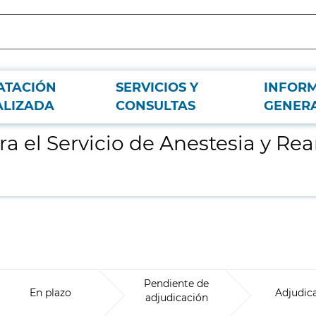
ATACIÓN
SERVICIOS Y
INFOR
mación del Hospital Universitario Ramón y Cajal
ALIZADA
CONSULTAS
GENER
a el Servicio de Anestesia y Re
l
Pendiente de
En plazo
Adjudic
adjudicación