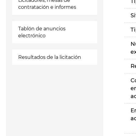
Licitadores, mesas de
T
contratación e informes
S
Tablón de anuncios
T
electrónico
N
e
Resultados de la licitación
R
C
e
a
E
a