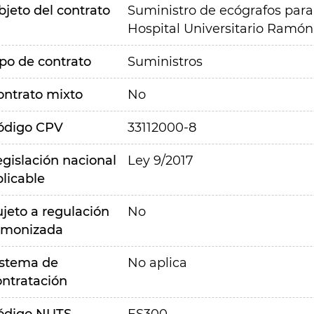
bjeto del contrato
Suministro de ecógrafos para
Hospital Universitario Ramón 
ipo de contrato
Suministros
ontrato mixto
No
ódigo CPV
33112000-8
egislación nacional
Ley 9/2017
plicable
ujeto a regulación
No
rmonizada
istema de
No aplica
ontratación