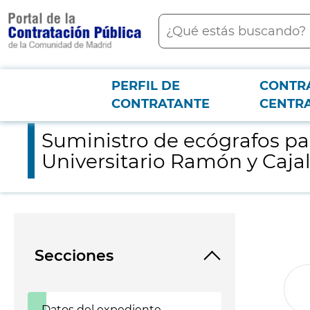
contenido
Buscar
principal
PERFIL DE
CONTR
Menú PCON
2026-3-12
Suministro de ecógrafos para el Servicio de Anestesia y Reani
CONTRATANTE
CENTR
Suministro de ecógrafos par
Universitario Ramón y Caja
Secciones
Datos del expediente