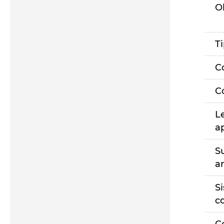
O
T
C
C
L
a
S
a
S
c