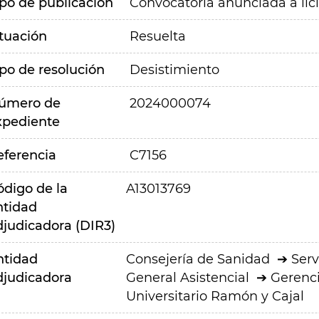
ipo de publicación
Convocatoria anunciada a lic
ituación
Resuelta
ipo de resolución
Desistimiento
úmero de
2024000074
xpediente
eferencia
C7156
ódigo de la
A13013769
ntidad
djudicadora (DIR3)
ntidad
Consejería de Sanidad
Serv
djudicadora
General Asistencial
Gerenci
Universitario Ramón y Cajal