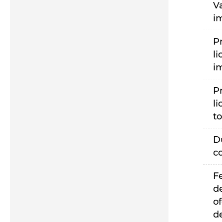
V
i
P
li
i
P
li
to
D
c
F
d
of
d