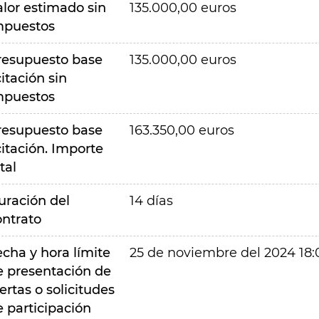
alor estimado sin
135.000,00 euros
mpuestos
resupuesto base
135.000,00 euros
citación sin
mpuestos
resupuesto base
163.350,00 euros
citación. Importe
tal
uración del
14 días
ontrato
echa y hora límite
25 de noviembre del 2024 18:
e presentación de
ertas o solicitudes
e participación