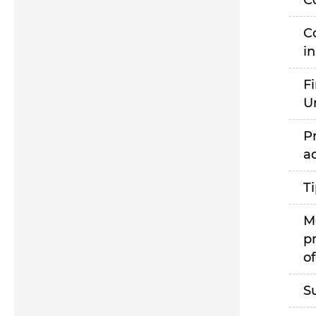
C
C
i
F
U
P
a
T
M
p
of
S