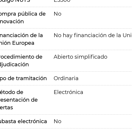
ódigo NUTS
ES300
ompra pública de
No
nnovación
inanciación de la
No hay financiación de la Un
nión Europea
rocedimiento de
Abierto simplificado
djudicación
ipo de tramitación
Ordinaria
étodo de
Electrónica
resentación de
ertas
ubasta electrónica
No