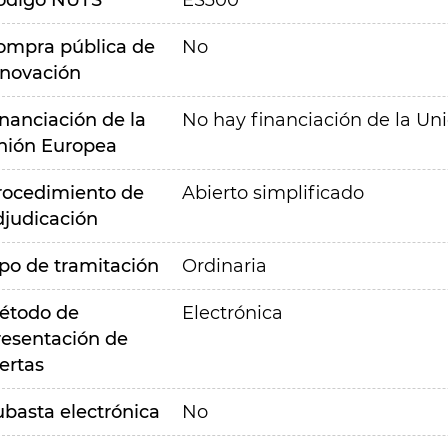
ódigo NUTS
ES300
ompra pública de
No
nnovación
inanciación de la
No hay financiación de la Un
nión Europea
rocedimiento de
Abierto simplificado
djudicación
ipo de tramitación
Ordinaria
étodo de
Electrónica
resentación de
ertas
ubasta electrónica
No