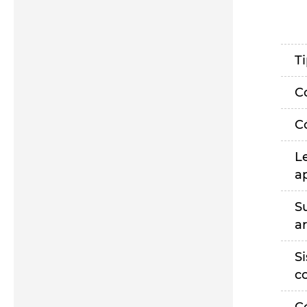
T
C
C
L
a
S
a
S
c