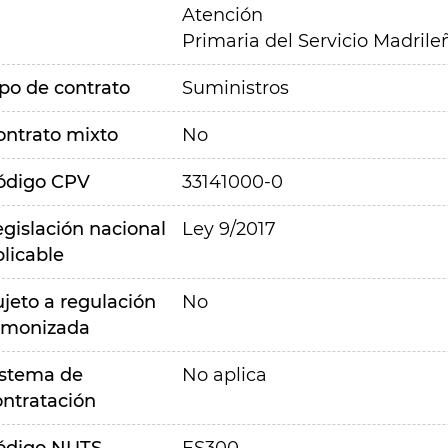
Atención
Primaria del Servicio Madrile
ipo de contrato
Suministros
ontrato mixto
No
ódigo CPV
33141000-0
egislación nacional
Ley 9/2017
plicable
ujeto a regulación
No
rmonizada
istema de
No aplica
ontratación