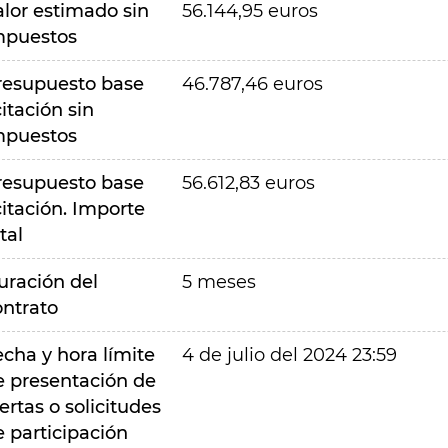
alor estimado sin
56.144,95 euros
mpuestos
resupuesto base
46.787,46 euros
citación sin
mpuestos
resupuesto base
56.612,83 euros
citación. Importe
tal
uración del
5 meses
ontrato
echa y hora límite
4 de julio del 2024 23:59
e presentación de
ertas o solicitudes
e participación