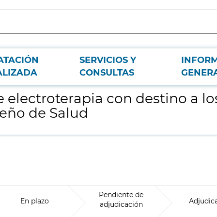
ATACIÓN
SERVICIOS Y
INFOR
Centros de Atención Primaria del Servicio Madrileño de Salud
ALIZADA
CONSULTAS
GENER
 electroterapia con destino a l
leño de Salud
Pendiente de
En plazo
Adjudic
adjudicación