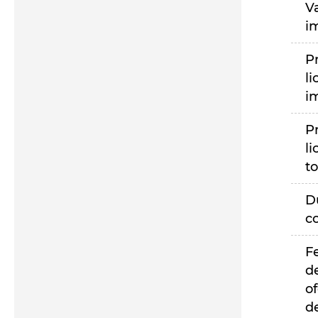
V
i
P
li
i
P
li
to
D
c
F
d
of
d