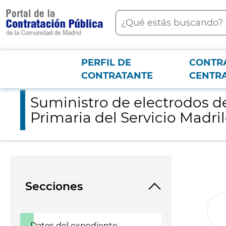
contenido
Buscar
principal
PERFIL DE
CONTR
Menú PCON
2026-3-12
Suministro de electrodos de electroterapia con destino a los 
CONTRATANTE
CENTR
Suministro de electrodos de
Primaria del Servicio Madri
Secciones
Datos del expediente