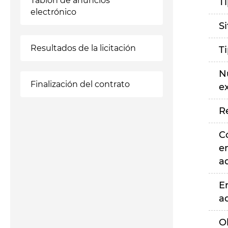
Tablón de anuncios
T
electrónico
S
Resultados de la licitación
T
N
Finalización del contrato
e
R
C
e
a
E
a
O