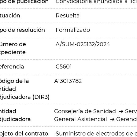
ipo de publicación
Convocatoria anunciada a lic
ituación
Resuelta
ipo de resolución
Formalizado
úmero de
A/SUM-025132/2024
xpediente
eferencia
C5601
ódigo de la
A13013782
ntidad
djudicadora (DIR3)
ntidad
Consejería de Sanidad
Serv
djudicadora
General Asistencial
Gerenci
bjeto del contrato
Suministro de electrodos de e