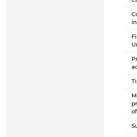
C
C
i
F
U
P
a
T
M
p
of
S