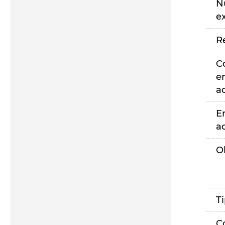
N
e
R
C
e
a
E
a
O
T
C