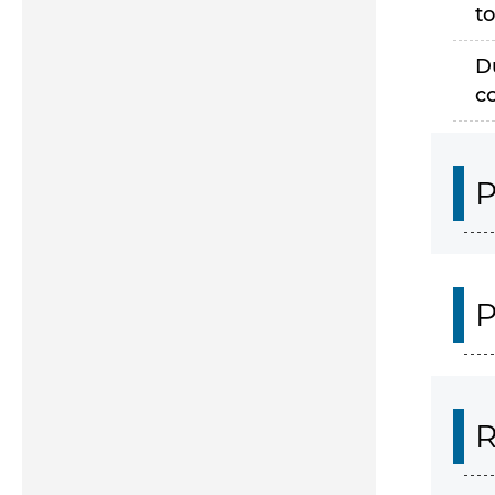
to
D
c
P
P
R