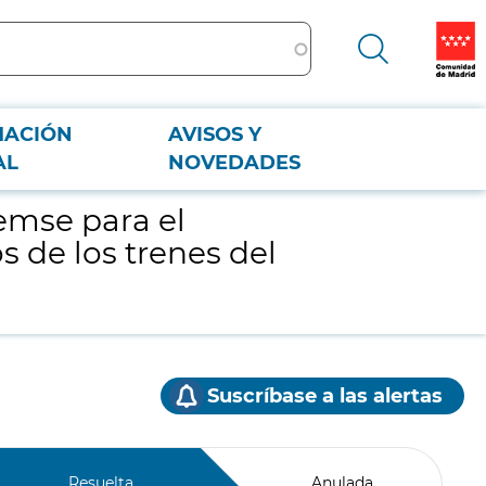
MACIÓN
AVISOS Y
trenes del material móvil de la Serie 9000 de Metro de Madrid
AL
NOVEDADES
emse para el
 de los trenes del
Suscríbase a las alertas
Resuelta
Anulada