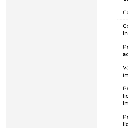
C
C
i
P
a
V
i
P
li
i
P
li