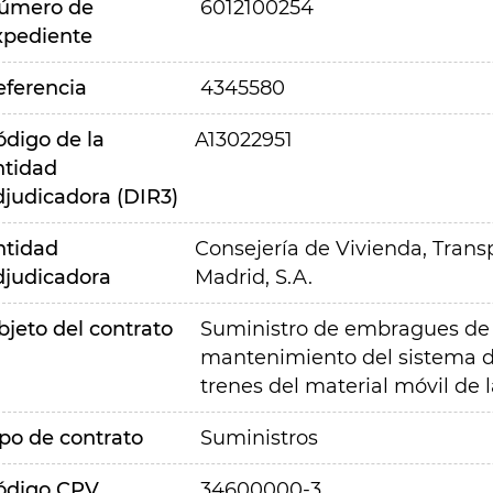
úmero de
6012100254
xpediente
eferencia
4345580
ódigo de la
A13022951
ntidad
djudicadora (DIR3)
ntidad
Consejería de Vivienda, Transp
djudicadora
Madrid, S.A.
bjeto del contrato
Suministro de embragues de 
mantenimiento del sistema de
trenes del material móvil de 
ipo de contrato
Suministros
ódigo CPV
34600000-3