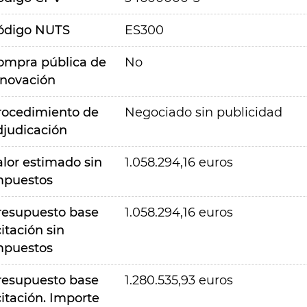
ódigo NUTS
ES300
ompra pública de
No
nnovación
rocedimiento de
Negociado sin publicidad
djudicación
alor estimado sin
1.058.294,16 euros
mpuestos
resupuesto base
1.058.294,16 euros
citación sin
mpuestos
resupuesto base
1.280.535,93 euros
citación. Importe