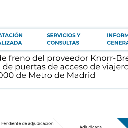
ATACIÓN
SERVICIOS Y
INFOR
 para el mantenimiento del sistema de puertas de acceso de viajeros de los 
ALIZADA
CONSULTAS
GENER
e freno del proveedor Knorr-Br
e puertas de acceso de viajeros
 9000 de Metro de Madrid
Pendiente de adjudicación
Adjudicada