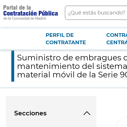
contenido
Buscar
principal
PERFIL DE
CONTR
Menú PCON
2026-3-12
Suministro de embragues de freno del proveedor Knorr-Bremse
CONTRATANTE
CENTR
Suministro de embragues d
mantenimiento del sistema d
material móvil de la Serie
Secciones