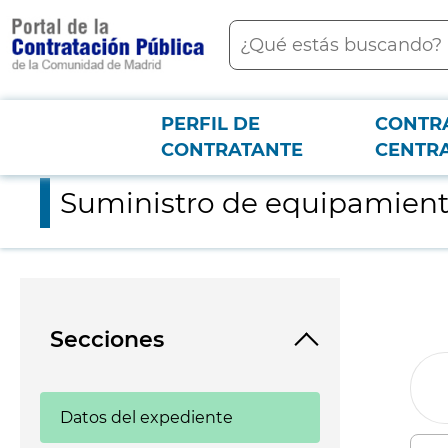
contenido
Buscar
principal
PERFIL DE
CONTR
Menú PCON
2026-3-12
Suministro de equipamiento para la cocina del Hospital
CONTRATANTE
CENTR
Suministro de equipamiento
Secciones
Datos del expediente