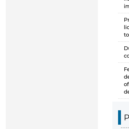
i
P
li
to
D
c
F
d
of
d
P