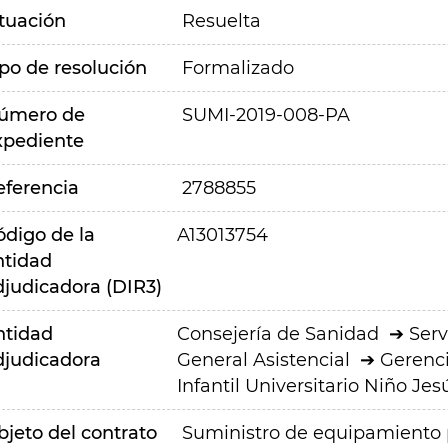
ituación
Resuelta
ipo de resolución
Formalizado
úmero de
SUMI-2019-008-PA
xpediente
eferencia
2788855
ódigo de la
A13013754
ntidad
djudicadora (DIR3)
ntidad
Consejería de Sanidad
Serv
djudicadora
General Asistencial
Gerenci
Infantil Universitario Niño Jes
bjeto del contrato
Suministro de equipamiento pa