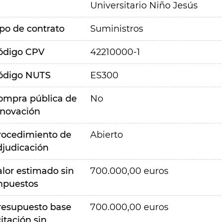
Universitario Niño Jesús
ipo de contrato
Suministros
ódigo CPV
42210000-1
ódigo NUTS
ES300
ompra pública de
No
nnovación
rocedimiento de
Abierto
djudicación
alor estimado sin
700.000,00 euros
mpuestos
resupuesto base
700.000,00 euros
citación sin