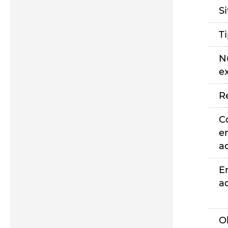
S
T
N
e
R
C
e
a
E
a
O