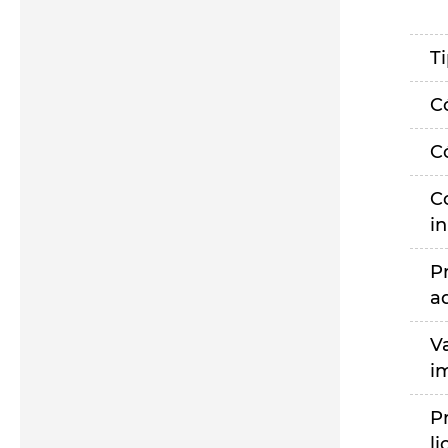
T
C
C
C
i
P
a
V
i
P
li