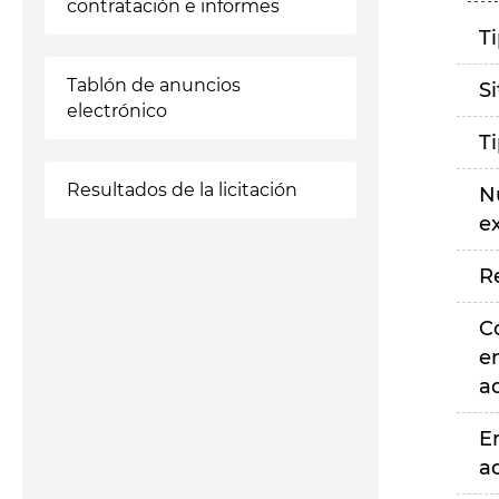
contratación e informes
T
Tablón de anuncios
S
electrónico
T
Resultados de la licitación
N
e
R
C
e
a
E
a