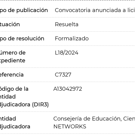
ipo de publicación
Convocatoria anunciada a lic
ituación
Resuelta
ipo de resolución
Formalizado
úmero de
L18/2024
xpediente
eferencia
C7327
ódigo de la
A13042972
ntidad
djudicadora (DIR3)
ntidad
Consejería de Educación, Cien
djudicadora
NETWORKS