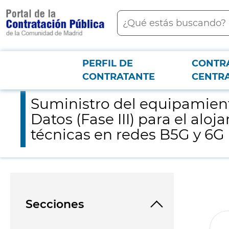
contenido
Buscar
principal
PERFIL DE
CONTR
Menú PCON
2026-3-12
Suministro del equipamiento que conformará el nuevo Centro d
CONTRATANTE
CENTR
Suministro del equipamien
Datos (Fase III) para el alo
técnicas en redes B5G y 6G
Secciones