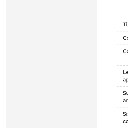
T
C
C
L
a
S
a
S
c