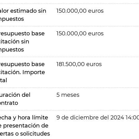
alor estimado sin
150.000,00 euros
mpuestos
resupuesto base
150.000,00 euros
citación sin
mpuestos
resupuesto base
181.500,00 euros
citación. Importe
tal
uración del
5 meses
ontrato
echa y hora límite
9 de diciembre del 2024 14:0
e presentación de
ertas o solicitudes