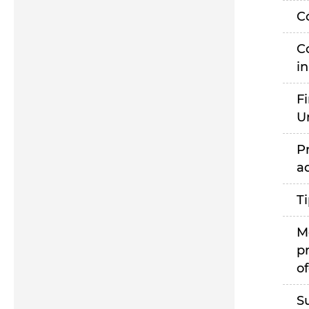
C
C
i
F
U
P
a
T
M
p
of
S