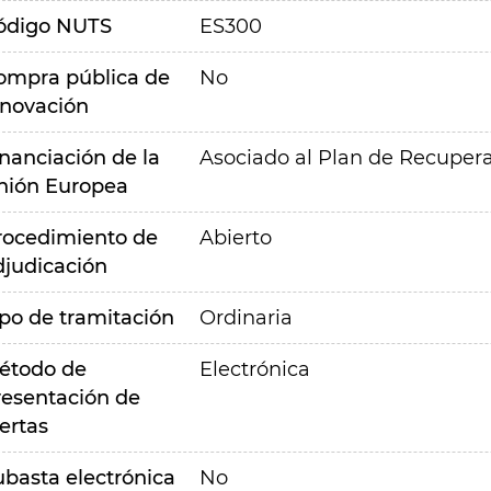
ódigo NUTS
ES300
ompra pública de
No
nnovación
inanciación de la
Asociado al Plan de Recupera
nión Europea
rocedimiento de
Abierto
djudicación
ipo de tramitación
Ordinaria
étodo de
Electrónica
resentación de
ertas
ubasta electrónica
No