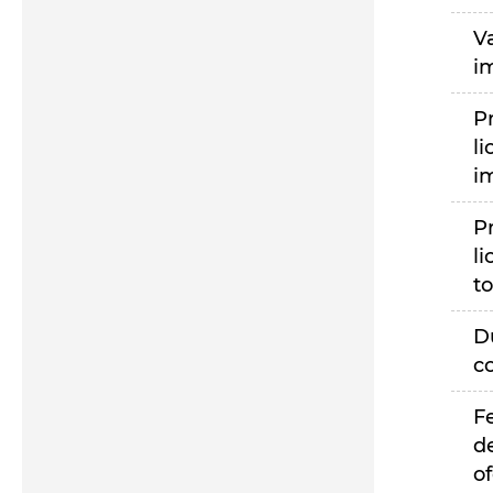
V
i
P
li
i
P
li
to
D
c
F
d
of