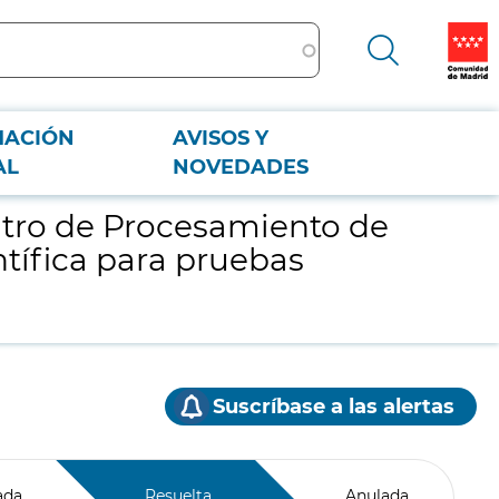
MACIÓN
AVISOS Y
a científica para pruebas técnicas en redes B5G y 6G (TEST-6G)
AL
NOVEDADES
tro de Procesamiento de
entífica para pruebas
Suscríbase a las alertas
ada
Resuelta
Anulada