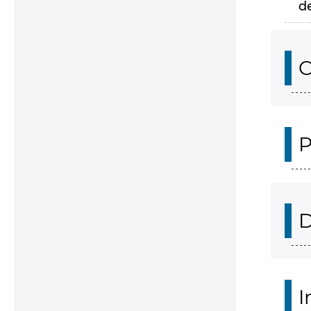
d
C
P
D
I