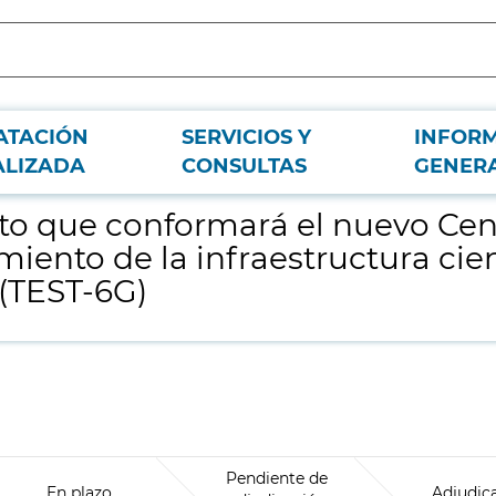
ATACIÓN
SERVICIOS Y
INFOR
e Procesamiento de Datos (Fase III) para el alojamiento de la infraestructur
ALIZADA
CONSULTAS
GENER
to que conformará el nuevo Cen
jamiento de la infraestructura ci
 (TEST-6G)
Pendiente de
En plazo
Adjudic