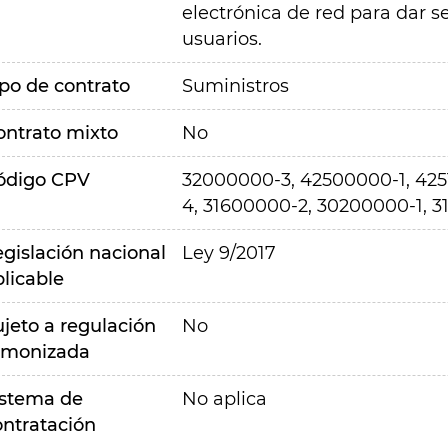
electrónica de red para dar s
usuarios.
ipo de contrato
Suministros
ontrato mixto
No
ódigo CPV
32000000-3, 42500000-1, 4251
4, 31600000-2, 30200000-1, 3
egislación nacional
Ley 9/2017
plicable
ujeto a regulación
No
rmonizada
istema de
No aplica
ontratación