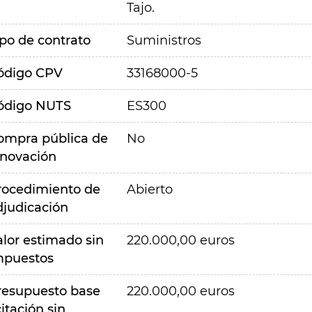
Tajo.
ipo de contrato
Suministros
ódigo CPV
33168000-5
ódigo NUTS
ES300
ompra pública de
No
nnovación
rocedimiento de
Abierto
djudicación
alor estimado sin
220.000,00 euros
mpuestos
resupuesto base
220.000,00 euros
citación sin