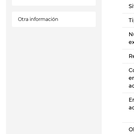
S
Otra información
T
N
e
R
C
e
a
E
a
O