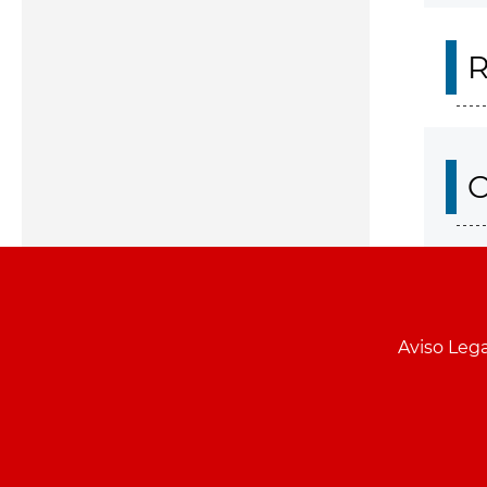
R
O
Aviso Lega
Menu
pie
PCON