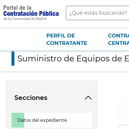
contenido
Buscar
principal
PERFIL DE
CONTR
Menú PCON
2026-3-12
Suministro de Equipos de Endoscopia para el Hospital Universi
CONTRATANTE
CENTR
Suministro de Equipos de En
Secciones
Datos del expediente