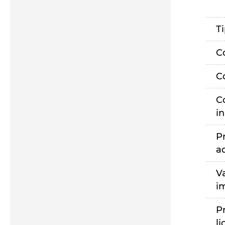
T
C
C
C
i
P
a
V
i
P
li