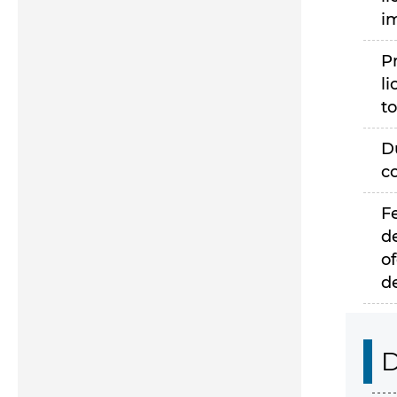
i
P
li
to
D
c
F
d
of
d
D