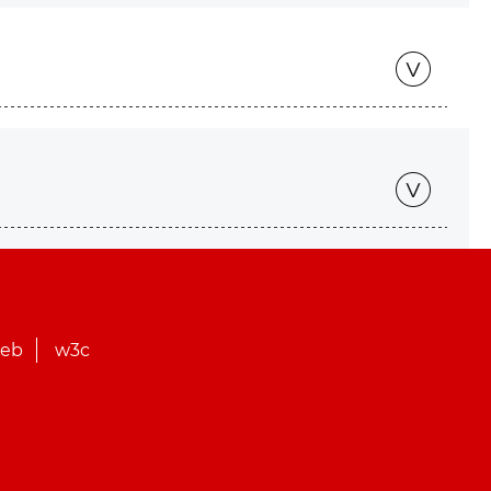
web
w3c