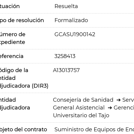
ituación
Resuelta
ipo de resolución
Formalizado
úmero de
GCASU1900142
xpediente
eferencia
3258413
ódigo de la
A13013757
ntidad
djudicadora (DIR3)
ntidad
Consejería de Sanidad
Serv
djudicadora
General Asistencial
Gerenci
Universitario del Tajo
bjeto del contrato
Suministro de Equipos de Endo