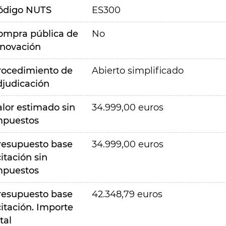
ódigo NUTS
ES300
ompra pública de
No
nnovación
rocedimiento de
Abierto simplificado
djudicación
alor estimado sin
34.999,00 euros
mpuestos
resupuesto base
34.999,00 euros
citación sin
mpuestos
resupuesto base
42.348,79 euros
citación. Importe
tal