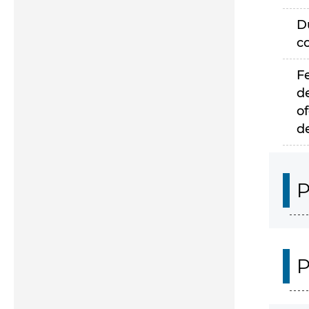
D
c
F
d
of
d
P
P