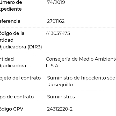
úmero de
74/2019
xpediente
eferencia
2791162
ódigo de la
A13037475
ntidad
djudicadora (DIR3)
ntidad
Consejería de Medio Ambiente,
djudicadora
II, S.A.
bjeto del contrato
Suministro de hipoclorito sódi
Riosequillo
ipo de contrato
Suministros
ódigo CPV
24312220-2