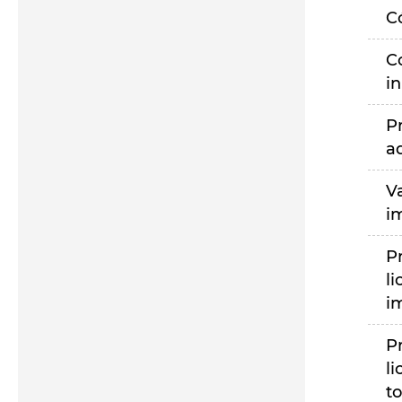
C
C
i
P
a
V
i
P
li
i
P
li
to