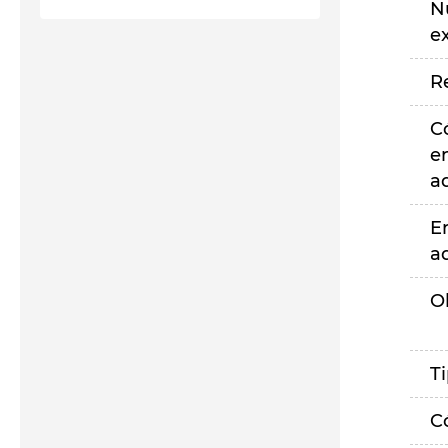
N
e
R
C
e
a
E
a
O
T
C