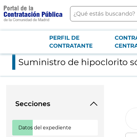
contenido
Buscar
principal
PERFIL DE
CONTR
Menú PCON
2026-3-12
Suministro de hipoclorito sódico para la piscina del Área recre
CONTRATANTE
CENTR
Suministro de hipoclorito só
Secciones
Datos del expediente