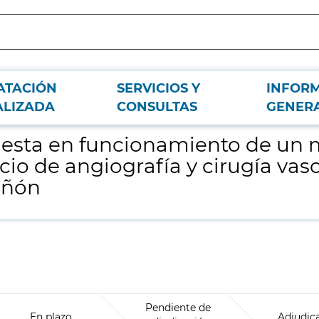
ATACIÓN
SERVICIOS Y
INFOR
tor transcutáneo de oxígeno (tcpo₂) para el servicio de angiografía y cirugía
ALIZADA
CONSULTAS
GENER
puesta en funcionamiento de un
icio de angiografía y cirugía vas
añón
Pendiente de
En plazo
Adjudic