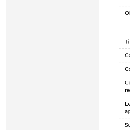
O
T
C
C
C
r
L
a
S