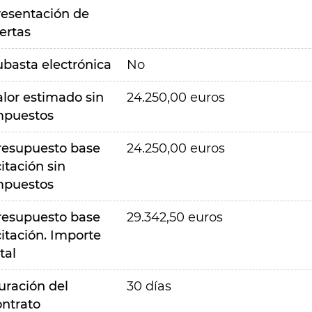
resentación de
ertas
ubasta electrónica
No
alor estimado sin
24.250,00 euros
mpuestos
resupuesto base
24.250,00 euros
citación sin
mpuestos
resupuesto base
29.342,50 euros
citación. Importe
tal
uración del
30 días
ontrato