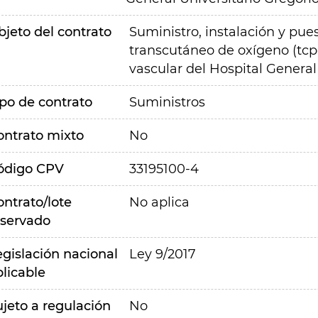
bjeto del contrato
S
uministro, instalación y pu
transcutáneo de oxígeno (tcpo₂
vascular del Hospital Genera
ipo de contrato
Suministros
ontrato mixto
No
ódigo CPV
33195100-4
ontrato/lote
No aplica
eservado
egislación nacional
Ley 9/2017
plicable
ujeto a regulación
No