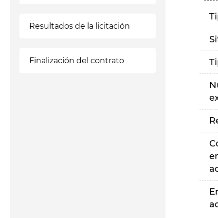
T
Resultados de la licitación
S
Finalización del contrato
T
N
e
R
C
e
a
E
a