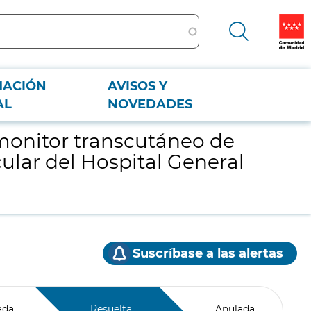
MACIÓN
AVISOS Y
 vascular del Hospital General Universitario Gregorio Marañón
AL
NOVEDADES
 monitor transcutáneo de
cular del Hospital General
Suscríbase a las alertas
ada
Resuelta
Anulada