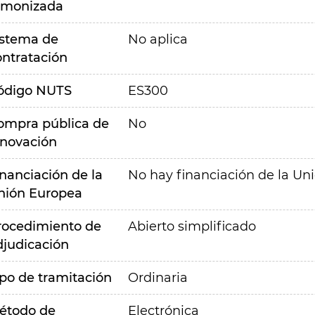
rmonizada
istema de
No aplica
ontratación
ódigo NUTS
ES300
ompra pública de
No
nnovación
inanciación de la
No hay financiación de la Un
nión Europea
rocedimiento de
Abierto simplificado
djudicación
ipo de tramitación
Ordinaria
étodo de
Electrónica