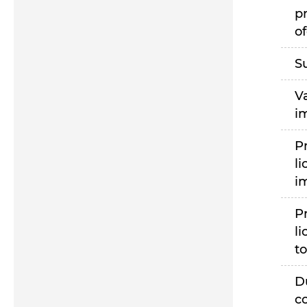
p
of
S
V
i
P
li
i
P
li
to
D
c