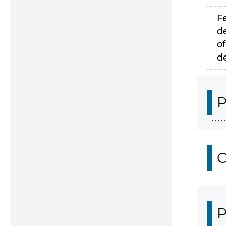
F
d
of
d
P
C
P