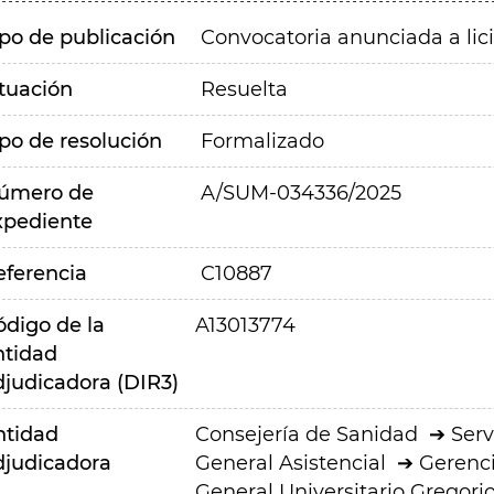
ipo de publicación
Convocatoria anunciada a lic
ituación
Resuelta
ipo de resolución
Formalizado
úmero de
A/SUM-034336/2025
xpediente
eferencia
C10887
ódigo de la
A13013774
ntidad
djudicadora (DIR3)
ntidad
Consejería de Sanidad
Serv
djudicadora
General Asistencial
Gerenci
General Universitario Gregor