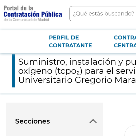
contenido
Buscar
principal
PERFIL DE
CONTR
Menú PCON
2026-3-12
Suministro, instalación y puesta en funcionamiento de un moni
CONTRATANTE
CENTR
Suministro, instalación y 
oxígeno (tcpo₂) para el serv
Universitario Gregorio Mar
Secciones