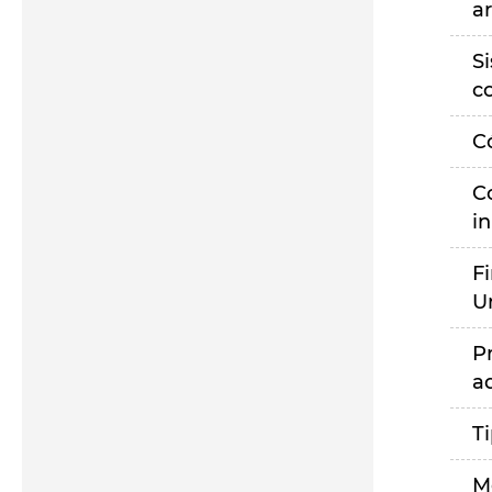
a
S
c
C
C
i
F
U
P
a
T
M