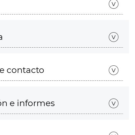
a
de contacto
ón e informes