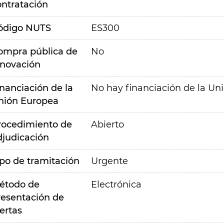
ontratación
ódigo NUTS
ES300
ompra pública de
No
nnovación
inanciación de la
No hay financiación de la Un
nión Europea
rocedimiento de
Abierto
djudicación
ipo de tramitación
Urgente
étodo de
Electrónica
resentación de
ertas