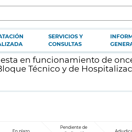
ATACIÓN
SERVICIOS Y
INFOR
cos Radio Quirúrgicos para el Nuevo Bloque Técnico y de Hospitalización del 
ALIZADA
CONSULTAS
GENER
puesta en funcionamiento de onc
loque Técnico y de Hospitalizac
Pendiente de
En plazo
Adjudic