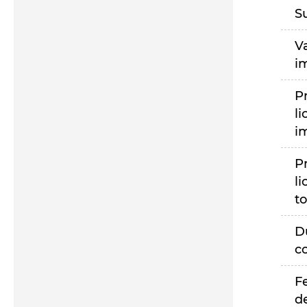
S
V
i
P
li
i
P
li
to
D
c
F
d