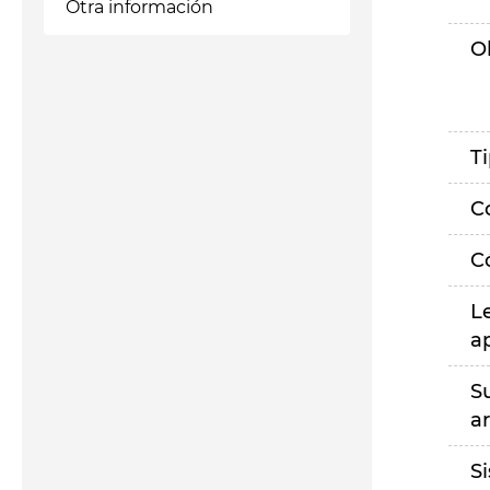
Otra información
O
T
C
C
L
a
S
a
S