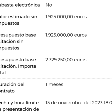
ubasta electrónica
No
alor estimado sin
1.925.000,00 euros
mpuestos
resupuesto base
1.925.000,00 euros
citación sin
mpuestos
resupuesto base
2.329.250,00 euros
citación. Importe
tal
uración del
1 meses
ontrato
echa y hora límite
13 de noviembre del 2023 18:
e presentación de