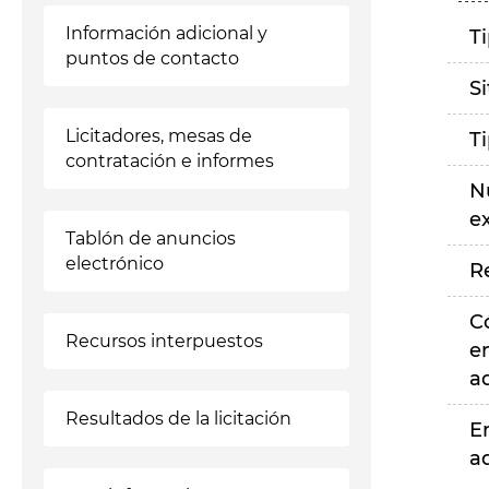
Información adicional y
T
puntos de contacto
S
Licitadores, mesas de
T
contratación e informes
N
e
Tablón de anuncios
electrónico
R
C
Recursos interpuestos
e
a
Resultados de la licitación
E
a