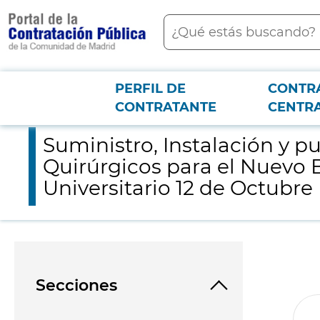
contenido
Buscar
principal
PERFIL DE
CONTR
Menú PCON
2026-3-12
Suministro, Instalación y puesta en funcionamiento de once Ar
CONTRATANTE
CENTR
Suministro, Instalación y 
Quirúrgicos para el Nuevo B
Universitario 12 de Octubre
Secciones