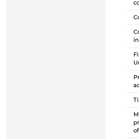
c
C
C
i
F
U
P
a
T
M
p
of