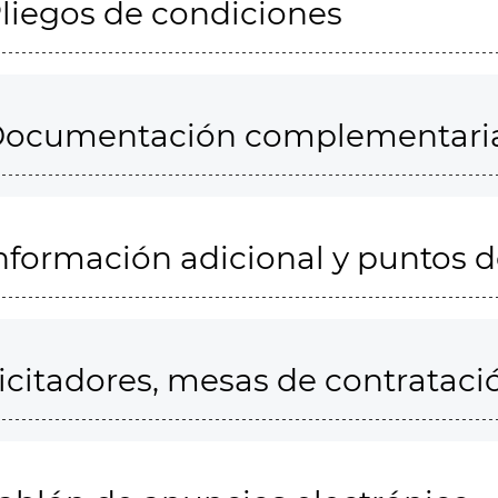
liegos de condiciones
ocumentación complementari
nformación adicional y puntos 
icitadores, mesas de contrataci