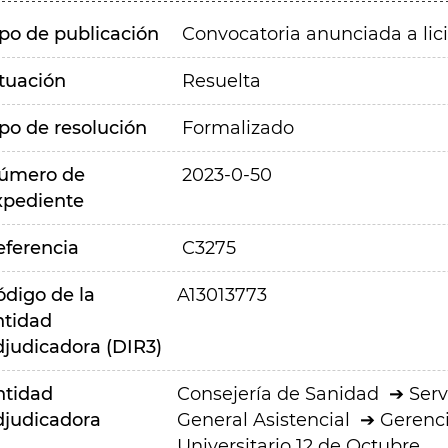
ipo de publicación
Convocatoria anunciada a lic
ituación
Resuelta
ipo de resolución
Formalizado
úmero de
2023-0-50
xpediente
eferencia
C3275
ódigo de la
A13013773
ntidad
djudicadora (DIR3)
ntidad
Consejería de Sanidad
Serv
djudicadora
General Asistencial
Gerenci
Universitario 12 de Octubre