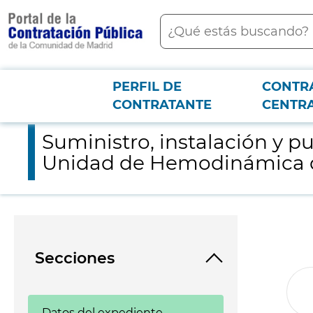
contenido
Buscar
principal
PERFIL DE
CONTR
Menú PCON
2026-3-12
Suministro, instalación y puesta en marcha de dos Sistema de
CONTRATANTE
CENTR
Suministro, instalación y p
Unidad de Hemodinámica de
Secciones
Datos del expediente