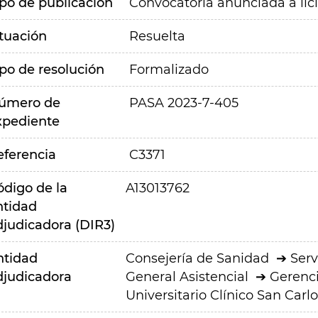
ipo de publicación
Convocatoria anunciada a lic
ituación
Resuelta
ipo de resolución
Formalizado
úmero de
PASA 2023-7-405
xpediente
eferencia
C3371
ódigo de la
A13013762
ntidad
djudicadora (DIR3)
ntidad
Consejería de Sanidad
Serv
djudicadora
General Asistencial
Gerenci
Universitario Clínico San Carlo