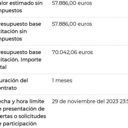
alor estimado sin
57.886,00 euros
mpuestos
resupuesto base
57.886,00 euros
citación sin
mpuestos
resupuesto base
70.042,06 euros
citación. Importe
tal
uración del
1 meses
ontrato
echa y hora límite
29 de noviembre del 2023 23:
e presentación de
ertas o solicitudes
e participación