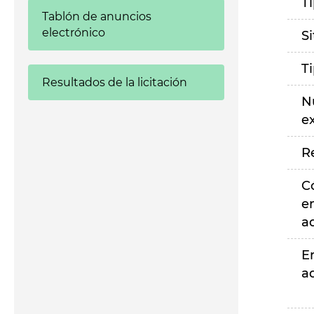
T
Tablón de anuncios
electrónico
S
T
Resultados de la licitación
N
e
R
C
e
a
E
a