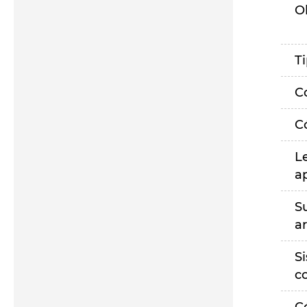
O
T
C
C
L
a
S
a
S
c