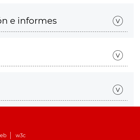
ón e informes
web
w3c