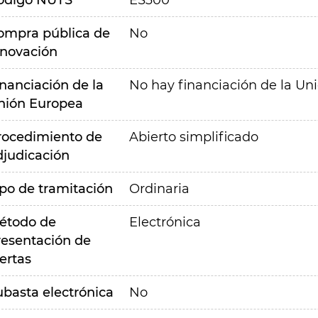
ódigo NUTS
ES300
ompra pública de
No
nnovación
inanciación de la
No hay financiación de la Un
nión Europea
rocedimiento de
Abierto simplificado
djudicación
ipo de tramitación
Ordinaria
étodo de
Electrónica
resentación de
ertas
ubasta electrónica
No