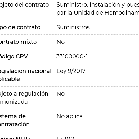
bjeto del contrato
Suministro, instalación y pu
par la Unidad de Hemodinámic
ipo de contrato
Suministros
ontrato mixto
No
ódigo CPV
33100000-1
egislación nacional
Ley 9/2017
plicable
ujeto a regulación
No
rmonizada
istema de
No aplica
ontratación