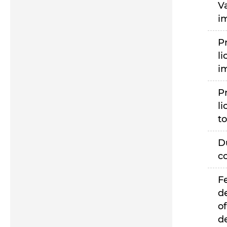
V
i
P
li
i
P
li
to
D
c
F
d
of
d