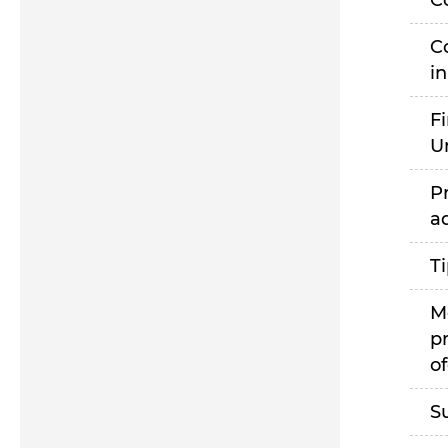
C
C
i
F
U
P
a
T
M
p
of
S