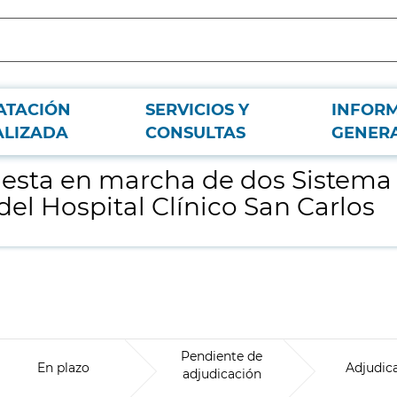
ATACIÓN
SERVICIOS Y
INFOR
 Anestesia par la Unidad de Hemodinámica del Hospital Clínico San Carlos
ALIZADA
CONSULTAS
GENER
uesta en marcha de dos Sistema 
l Hospital Clínico San Carlos
Pendiente de
En plazo
Adjudic
adjudicación