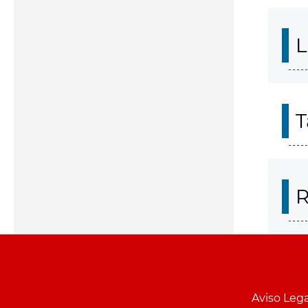
L
T
R
Aviso Lega