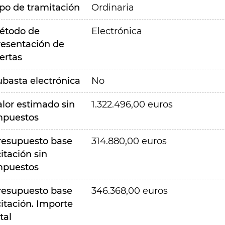
ipo de tramitación
Ordinaria
étodo de
Electrónica
resentación de
ertas
ubasta electrónica
No
alor estimado sin
1.322.496,00 euros
mpuestos
resupuesto base
314.880,00 euros
citación sin
mpuestos
resupuesto base
346.368,00 euros
citación. Importe
tal