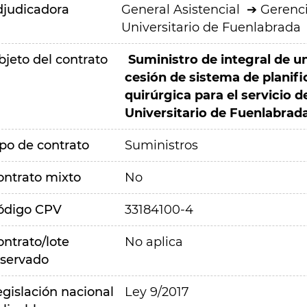
djudicadora
General Asistencial
Gerenci
Universitario de Fuenlabrada
bjeto del contrato
Suministro de integral de un
cesión de sistema de planif
quirúrgica para el servicio 
Universitario de Fuenlabrad
ipo de contrato
Suministros
ontrato mixto
No
ódigo CPV
33184100-4
ontrato/lote
No aplica
eservado
egislación nacional
Ley 9/2017