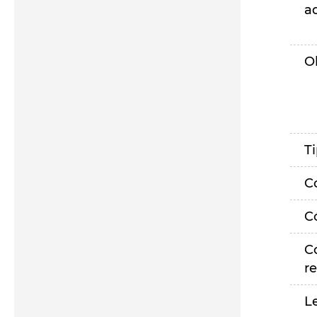
a
O
T
C
C
C
r
L