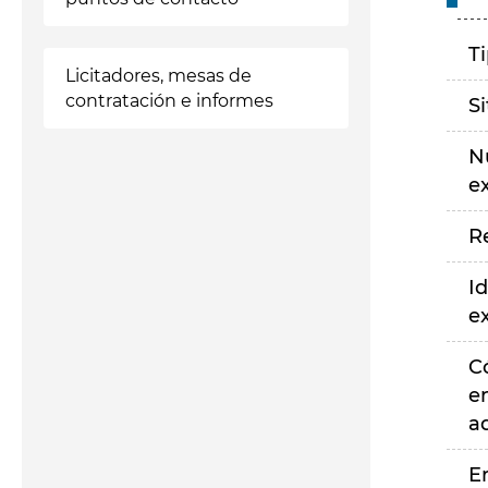
T
Licitadores, mesas de
contratación e informes
S
N
e
R
Id
e
C
e
a
E