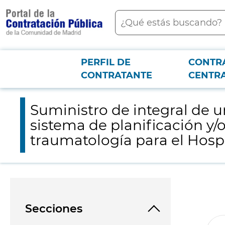
contenido
Buscar
principal
PERFIL DE
CONTR
Menú PCON
2026-3-12
Suministro de integral de un sistema para artroplastia de cade
CONTRATANTE
CENTR
Fuenlabrada
Suministro de integral de u
sistema de planificación y/
traumatología para el Hospi
Secciones