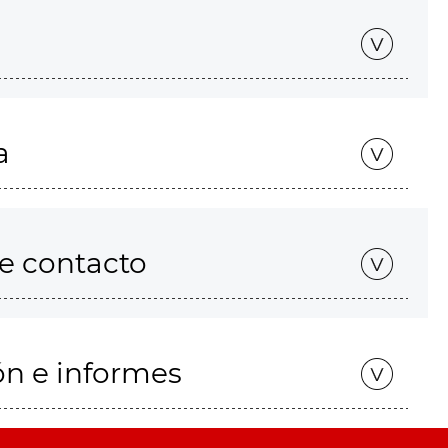
a
de contacto
ón e informes