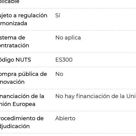
plicable
ujeto a regulación
Sí
rmonizada
istema de
No aplica
ontratación
ódigo NUTS
ES300
ompra pública de
No
nnovación
inanciación de la
No hay financiación de la Un
nión Europea
rocedimiento de
Abierto
djudicación