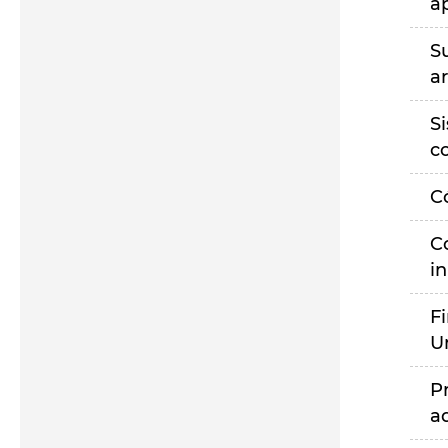
a
S
a
S
c
C
C
i
F
U
P
a