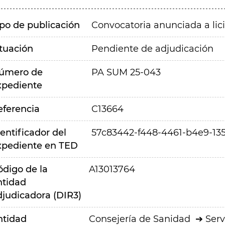
ipo de publicación
Convocatoria anunciada a lic
ituación
Pendiente de adjudicación
úmero de
PA SUM 25-043
xpediente
eferencia
C13664
entificador del
57c83442-f448-4461-b4e9-13
xpediente en TED
ódigo de la
A13013764
ntidad
djudicadora (DIR3)
ntidad
Consejería de Sanidad
Serv