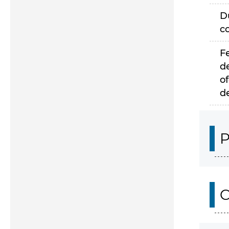
D
c
F
d
of
d
P
C