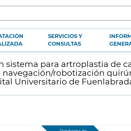
ATACIÓN
SERVICIOS Y
INFOR
ra con cesión de sistema de planificación y/o navegación/robotización quirúrg
ALIZADA
CONSULTAS
GENER
n sistema para artroplastia de 
o navegación/robotización quirúr
tal Universitario de Fuenlabrad