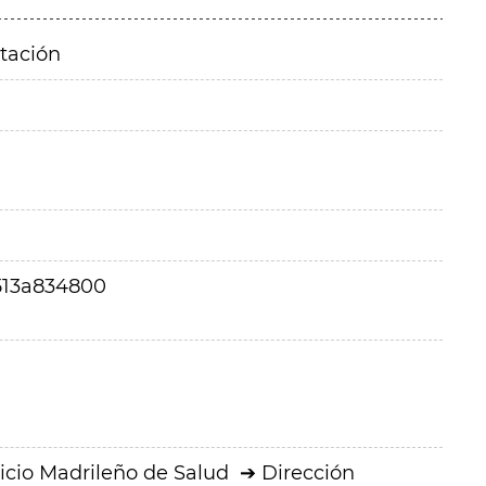
itación
513a834800
icio Madrileño de Salud
Dirección