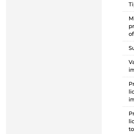
T
M
p
of
S
V
i
P
li
i
P
li
to