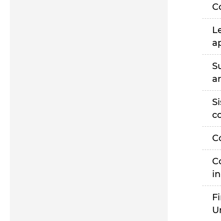
C
L
a
S
a
S
c
C
C
i
F
U