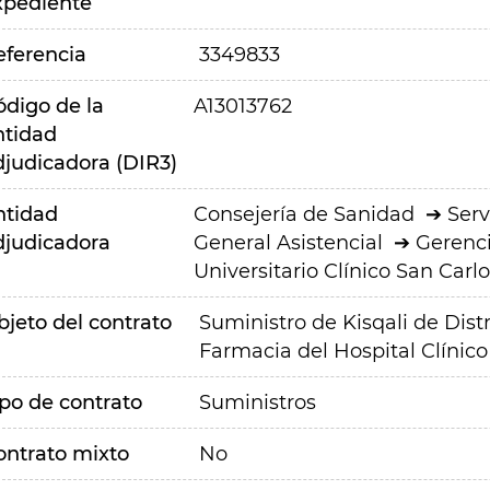
xpediente
eferencia
3349833
ódigo de la
A13013762
ntidad
djudicadora (DIR3)
ntidad
Consejería de Sanidad
Serv
djudicadora
General Asistencial
Gerenci
Universitario Clínico San Carlo
bjeto del contrato
Suministro de Kisqali de Distr
Farmacia del Hospital Clínico
ipo de contrato
Suministros
ontrato mixto
No