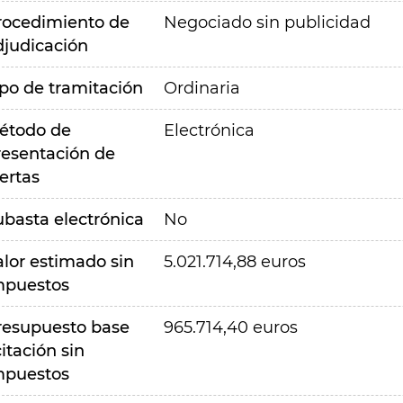
rocedimiento de
Negociado sin publicidad
djudicación
ipo de tramitación
Ordinaria
étodo de
Electrónica
resentación de
ertas
ubasta electrónica
No
alor estimado sin
5.021.714,88 euros
mpuestos
resupuesto base
965.714,40 euros
citación sin
mpuestos