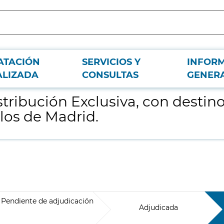
ATACIÓN
SERVICIOS Y
INFOR
 Servicio de Farmacia del Hospital Clínico San Carlos de Madrid.
ALIZADA
CONSULTAS
GENER
stribución Exclusiva, con destin
rlos de Madrid.
Pendiente de adjudicación
Adjudicada