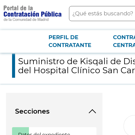
contenido
Buscar
principal
PERFIL DE
CONTR
Menú PCON
2026-3-12
Suministro de Kisqali de Distribución Exclusiva, con destino al
CONTRATANTE
CENTR
Suministro de Kisqali de Di
del Hospital Clínico San Ca
Secciones
Datos del expediente