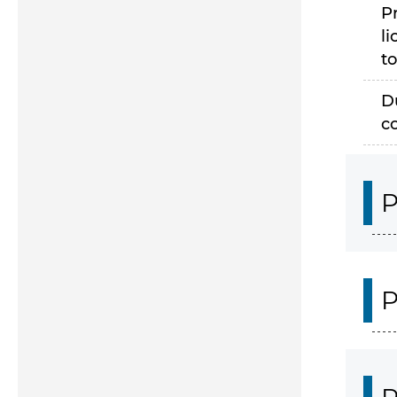
P
li
to
D
c
P
P