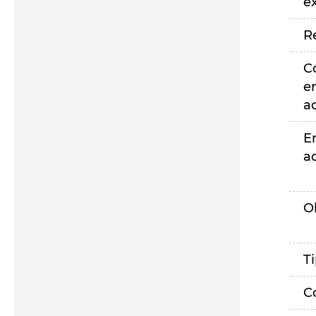
e
R
C
e
a
E
a
O
T
C