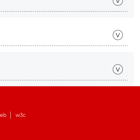
web
w3c