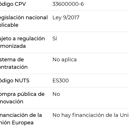
ódigo CPV
33600000-6
egislación nacional
Ley 9/2017
plicable
ujeto a regulación
Sí
rmonizada
istema de
No aplica
ontratación
ódigo NUTS
ES300
ompra pública de
No
nnovación
inanciación de la
No hay financiación de la Un
nión Europea