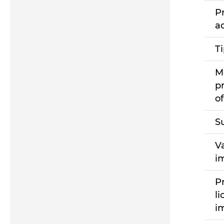
P
a
T
M
p
of
S
V
i
P
li
i