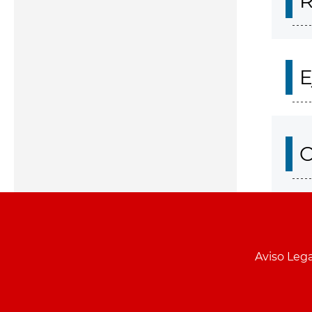
R
E
O
Aviso Lega
Menu
pie
PCON